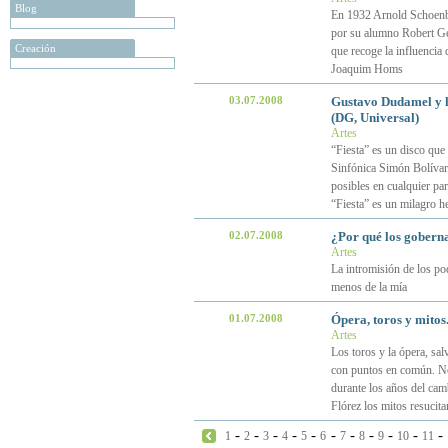
Blog
En 1932 Arnold Schoenber
por su alumno Robert Ger
Creación
que recoge la influencia
Joaquim Homs
03.07.2008
Gustavo Dudamel y l
(DG, Universal)
Artes
“Fiesta” es un disco que 
Sinfónica Simón Bolívar
posibles en cualquier pa
“Fiesta” es un milagro h
02.07.2008
¿Por qué los goberna
Artes
La intromisión de los pod
menos de la mía
01.07.2008
Ópera, toros y mitos
Artes
Los toros y la ópera, sal
con puntos en común. Nec
durante los años del cam
Flórez los mitos resucita
-
-
-
-
-
-
-
-
-
-
-
1
2
3
4
5
6
7
8
9
10
11