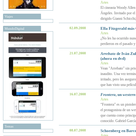
Artes
El cineasta Woody Allen 
Ángeles. Invitado por el
Viajes
dirigido Gianni Schicchi,
02.09.2008
Ella Fitzgerald más
MundoDigital
Artes
¿No les ha ocurrido nun
perdieron en el pasado y
21.07.2008
Arrebato
de Iván Zulu
(ahora en dvd)
Artes
Vean "Arrebato” sin pris
inaudito. Una vez termin
irritado, pero les asegur
que han visto una pelícu
16.07.2008
Frontera
, un
western
Artes
“Frontera” es un pistole
el protagonista de un we
que cuenta como principa
conocido: Gabriel Garcí
Temas
08.07.2008
Schoenberg en Barcel
Artes