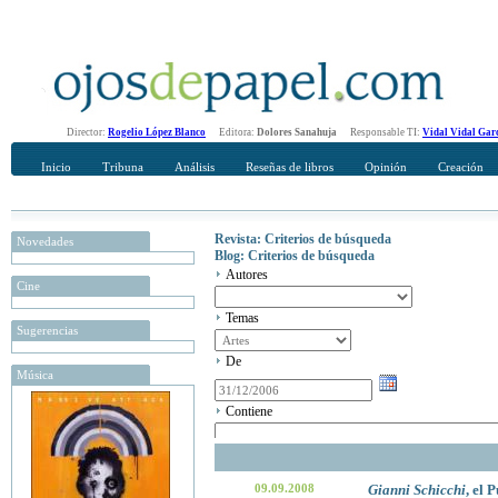
Director:
Rogelio López Blanco
Editora:
Dolores Sanahuja
Responsable TI:
Vidal Vidal Gar
Inicio
Tribuna
Análisis
Reseñas de libros
Opinión
Creación
Revista: Criterios de búsqueda
Novedades
Blog: Criterios de búsqueda
Autores
Cine
Temas
Sugerencias
De
Música
Contiene
09.09.2008
Gianni Schicchi
, el 