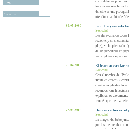
encandilan las películas 
Blog
honorables involucrados e
del cine es una protagoni
Creación
ofendió a cambio de fide
06.05.2009
Lea desayunando todo
Sociedad
Lea desayunando todos lo
reciente, y en el coment
play), ya he plasmado al
de los periódicos en pap
la completa desaparición 
29.04.2009
El fracaso escolar e
Sociedad
Con el nombre de “Perle
incide en errores y conf
cuestiones planteadas e
reconocer que la lectura 
explicitan es ciertament
francés que me hizo el 
23.03.2009
De niños y linces: el
Sociedad
La imagen del bebe junto
por los medios de comuni