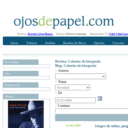
Director:
Rogelio López Blanco
Editora:
Dolores Sanahuja
Responsable TI:
Vidal Vidal Gar
Inicio
Tribuna
Análisis
Reseñas de libros
Opinión
Creación
Revista: Criterios de búsqueda
Novedades
Blog: Criterios de búsqueda
Autores
Cine
Temas
Sugerencias
De
Música
Contiene
24.06.2009
Juegos de niñas, jueg