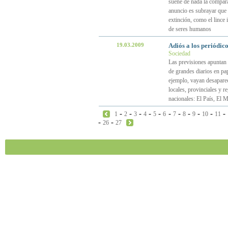
suene de nada la comparac
anuncio es subrayar que l
extinción, como el lince 
de seres humanos
19.03.2009
Adiós a los periódico
Sociedad
Las previsiones apuntan 
de grandes diarios en pa
ejemplo, vayan desaparec
locales, provinciales y r
nacionales: El País, E
-
-
-
-
-
-
-
-
-
-
-
1
2
3
4
5
6
7
8
9
10
11
-
-
26
27