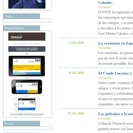
Cabañes
Sociedad
El PSOE ha registrado en
Viajes
los estereotipos que man
de los colegios, y se pro
MundoDigital
y los niños a la comba, 
José Alberto Cabañes, ce
15.06.2009
La economía en Españ
Sociedad
Los españoles, en genera
pos de vivir el sueño sno
ha tornado pesadilla. Era
11.06.2009
El Conde Lucanor y 
Sociedad
Señor conde -comenzó Pa
amigos y vivían juntos. 
respetados y sobrevalora
el suyo la representación
respetaban, sus asnos se
07.05.2009
Las películas y la 
Sociedad
A Barcak Obama le encand
Temas
grandes actores con fama