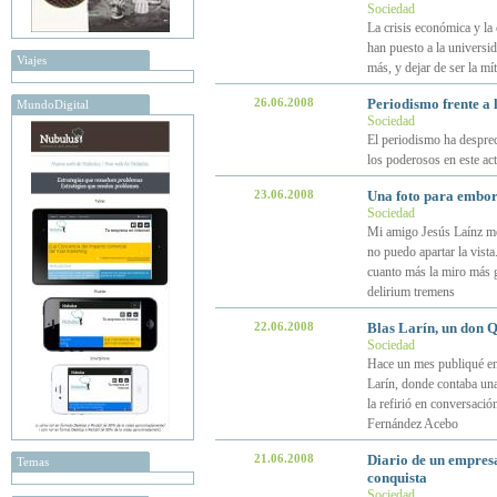
Sociedad
La crisis económica y la
han puesto a la universi
Viajes
más, y dejar de ser la mí
26.06.2008
Periodismo frente a l
MundoDigital
Sociedad
El periodismo ha desprec
los poderosos en este ac
23.06.2008
Una foto para embor
Sociedad
Mi amigo Jesús Laínz me 
no puedo apartar la vist
cuanto más la miro más 
delirium tremens
22.06.2008
Blas Larín, un don Q
Sociedad
Hace un mes publiqué en 
Larín, donde contaba un
la refirió en conversaci
Fernández Acebo
21.06.2008
Diario de un empresa
Temas
conquista
Sociedad