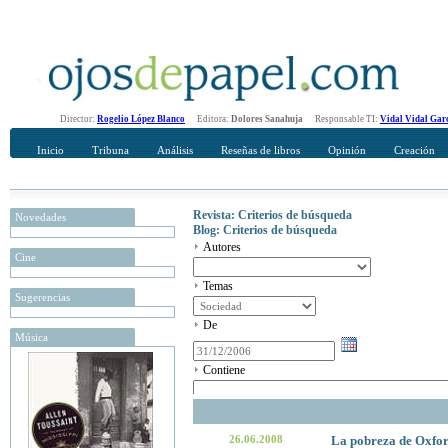
Director:
Rogelio López Blanco
Editora:
Dolores Sanahuja
Responsable TI:
Vidal Vidal Gar
Inicio
Tribuna
Análisis
Reseñas de libros
Opinión
Creación
Revista: Criterios de búsqueda
Novedades
Blog: Criterios de búsqueda
Autores
Cine
Temas
Sugerencias
De
Música
Contiene
26.06.2008
La pobreza de Oxfor