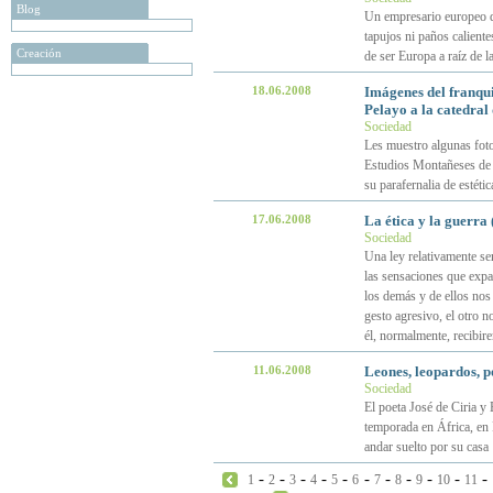
Blog
Un empresario europeo de
tapujos ni paños caliente
Creación
de ser Europa a raíz de l
18.06.2008
Imágenes del franqui
Pelayo a la catedral
Sociedad
Les muestro algunas fot
Estudios Montañeses de S
su parafernalia de estétic
17.06.2008
La ética y la guerra (
Sociedad
Una ley relativamente se
las sensaciones que expan
los demás y de ellos nos 
gesto agresivo, el otro 
él, normalmente, recibir
11.06.2008
Leones, leopardos, p
Sociedad
El poeta José de Ciria y
temporada en África, en
andar suelto por su casa
-
-
-
-
-
-
-
-
-
-
-
1
2
3
4
5
6
7
8
9
10
11