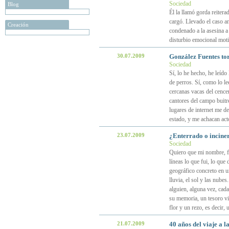
Sociedad
Blog
Él la llamó gorda reiterad
cargó. Llevado el caso an
Creación
condenado a la asesina a
disturbio emocional moti
30.07.2009
González Fuentes tort
Sociedad
Sí, lo he hecho, he leíd
de perros. Sí, como lo l
cercanas vacas del cencer
cantores del campo buitr
lugares de internet me d
estado, y me achacan ac
23.07.2009
¿Enterrado o incine
Sociedad
Quiero que mi nombre, fe
líneas lo que fui, lo que
geográfico concreto en un
lluvia, el sol y las nube
alguien, alguna vez, cad
su memoria, un tesoro vie
flor y un rezo, es decir,
21.07.2009
40 años del viaje a l