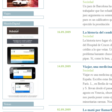
Sociedad
Un juez de Barcelona ha
trabajador que fue echado
Viajes
juez argumenta su senten
pues es un calificativo q
MundoDigital
ejercido la prostitución
16.09.2009
La historia del cond
Sociedad
La historia tuvo lugar e
del Hospital de Cruces d
crédito a lo que veían. 
problema bastante chusco.
pipas. Sí, como lo leen, 
14.09.2009
Viajar, una medicin
Sociedad
Viajar es una medicina q
España. Escribo estas lín
París. L., en Berlín de 
y S. llevan desde el pas
agosto en Venecia, obse
nos pueda poner como ej
minoritarias rarezas. N
Temas
02.09.2009
Lo mató por llamar