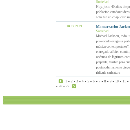
Sociedad
Hoy, justo 40 años despué
población estadounidense 
sólo fue un chapucero m
10.07.2009
Mamarracho Jackson
Sociedad
Michael Jackson, todo u
provocado exégesis perf
música contemporánea”, 
entregado al bien común,
océanos de lágrimas conm
palpable, visible para c
postmodernamente ciego,
ridícula caricatura
-
-
-
-
-
-
-
-
-
-
-
1
2
3
4
5
6
7
8
9
10
11
-
-
26
27