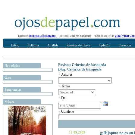
Director:
Rogelio López Blanco
Editora:
Dolores Sanahuja
Responsable TI:
Vidal Vidal Gar
Inicio
Tribuna
Análisis
Reseñas de libros
Opinión
Creación
Revista: Criterios de búsqueda
Novedades
Blog: Criterios de búsqueda
Autores
Cine
Temas
Sugerencias
De
Música
Contiene
17.09.2009
¡¡¡Hijoputa no es un 