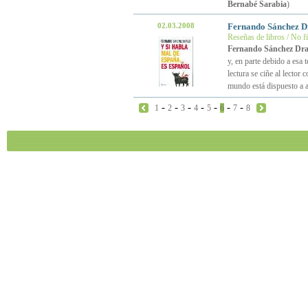
Bernabé Sarabia
)
02.03.2008
Fernando Sánchez 
Reseñas de libros / No f
Fernando Sánchez Dr
y, en parte debido a esa 
lectura se ciñe al lector
mundo está dispuesto a a
-
-
-
-
-
-
-
1
2
3
4
5
6
7
8