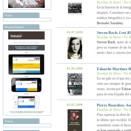
Reseñas de libros / No f
En la historia de la fotogr
después. Constituye un a
Viajes
estética fotográfica y su
Bernabé Sarabia
)
MundoDigital
01.07.2008
Steven Bach:
Leni Ri
Reseñas de libros / No f
Steven Bach
, autor de 
pero su examen de las fu
modo claro y sincero (r
02.06.2008
Eduardo Martínez R
Reseñas de libros / No f
En un país en el que los
vida son siempre de gran
venas
, escrita por
Eduar
pasa en esta España del 
05.05.2008
Pierre Bourdieu:
Aut
Reseñas de libros / No f
Para repensar la obra de
lo último que escribió. E
Temas
entenderlo como el dese
se han prestado a conf