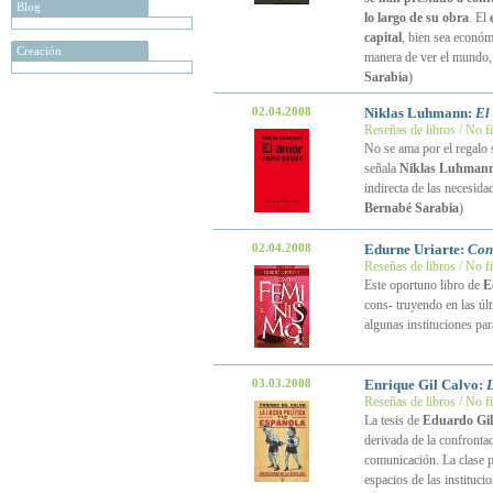
Blog
lo largo de su obra
. El
capital
, bien sea económic
Creación
manera de ver el mundo, 
Sarabia
)
02.04.2008
Niklas Luhmann:
El
Reseñas de libros / No f
No se ama por el regalo s
señala
Niklas Luhman
indirecta de las necesida
Bernabé Sarabia
)
02.04.2008
Edurne Uriarte:
Con
Reseñas de libros / No f
Este oportuno libro de
E
cons- truyendo en las úl
algunas instituciones pa
03.03.2008
Enrique Gil Calvo:
L
Reseñas de libros / No f
La tesis de
Eduardo Gil
derivada de la confrontac
comunicación. La clase po
espacios de las instituc