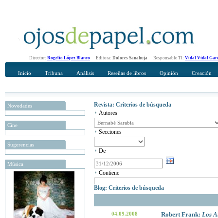
Director:
Rogelio López Blanco
Editora:
Dolores Sanahuja
Responsable TI:
Vidal Vidal Gar
Inicio
Tribuna
Análisis
Reseñas de libros
Opinión
Creación
Revista: Criterios de búsqueda
Novedades
Autores
Cine
Secciones
Sugerencias
De
Música
Contiene
Blog: Criterios de búsqueda
04.09.2008
Robert Frank:
Los A