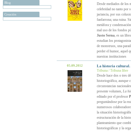
Blog
Desde mediados de los n
celebridad no tanto por s
jactancia, por sus colus
Creación
fanfarrona; una ruina. Si
metáfora y condensación 
mal uso de los fondos p
Justo Serna
, es un libr
estudian los protagonist
de monstruos, una parada
perder el humor, aquel q
nuestras instituciones
05.09.2012
La historia cultural
Tribuna / Tribuna libre
Desde hace dos o tres déc
historiográfica, aunque 
circunstancias nacionale
presente volumen,
La hi
editado por el profesor
P
preguntándose por la real
numerosos colaboradores 
la situación historiográf
estructuración de la his
planteamiento que combina
historiográficas y la org