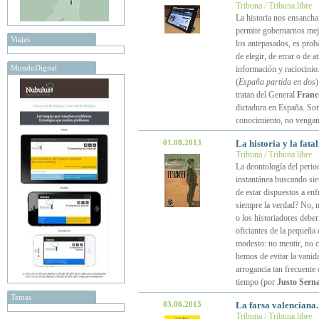
Tribuna / Tribuna libre
La historia nos ensancha 
permite gobernarnos mejo
Viajes
los antepasados, es proba
de elegir, de errar o de 
MundoDigital
información y raciocinio
(
España partida en dos
)
tratan del General
Franc
dictadura en España. Son
conocimiento, no vengan
01.08.2013
La historia y la fat
Tribuna / Tribuna libre
La deontología del period
instantánea buscando sie
de estar dispuestos a enf
siempre la verdad? No, 
o los historiadores debe
oficiantes de la pequeñ
modesto: no mentir, no c
hemos de evitar la vanida
arrogancia tan frecuente 
tiempo (por
Justo Sern
Temas
03.06.2013
La farsa valenciana.
Tribuna / Tribuna libre