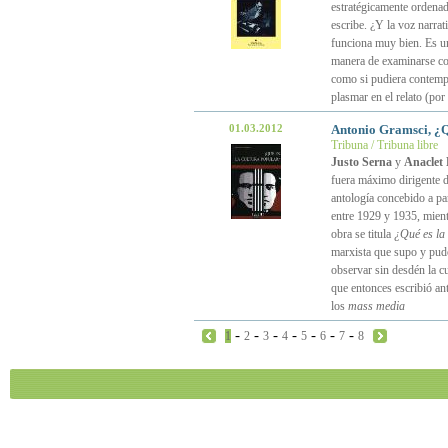
estratégicamente ordenad
escribe. ¿Y la voz narra
funciona muy bien. Es un
manera de examinarse con
como si pudiera contempl
plasmar en el relato (por
01.03.2012
Antonio Gramsci, ¿Q
Tribuna / Tribuna libre
Justo Serna
y
Anaclet
fuera máximo dirigente d
antología concebido a par
entre 1929 y 1935, mient
obra se titula
¿Qué es la
marxista que supo y pudo
observar sin desdén la cu
que entonces escribió ant
los
mass media
-
-
-
-
-
-
-
1
2
3
4
5
6
7
8