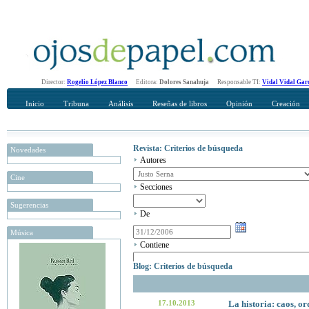
Director:
Rogelio López Blanco
Editora:
Dolores Sanahuja
Responsable TI:
Vidal Vidal Gar
Inicio
Tribuna
Análisis
Reseñas de libros
Opinión
Creación
Revista: Criterios de búsqueda
Novedades
Autores
Cine
Secciones
Sugerencias
De
Música
Contiene
Blog: Criterios de búsqueda
17.10.2013
La historia: caos, or