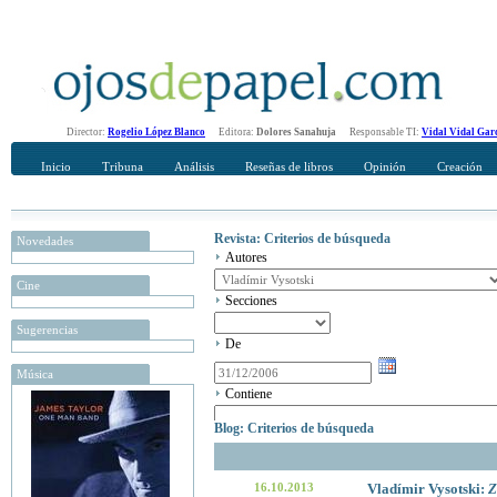
Director:
Rogelio López Blanco
Editora:
Dolores Sanahuja
Responsable TI:
Vidal Vidal Gar
Inicio
Tribuna
Análisis
Reseñas de libros
Opinión
Creación
Revista: Criterios de búsqueda
Novedades
Autores
Cine
Secciones
Sugerencias
De
Música
Contiene
Blog: Criterios de búsqueda
16.10.2013
Vladímir Vysotski:
Z