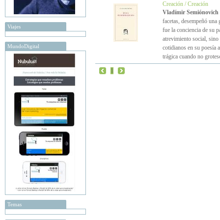
Creación / Creación
Vladímir Semiónovich 
facetas, desempeñó una g
Viajes
fue la conciencia de su p
atrevimiento social, sino
MundoDigital
cotidianos en su poesía 
trágica cuando no grotes
1
Temas