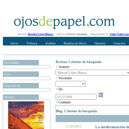
Director:
Rogelio López Blanco
Editora:
Dolores Sanahuja
Responsable TI:
Vidal Vidal Gar
Inicio
Tribuna
Análisis
Reseñas de libros
Opinión
Creación
Revista: Criterios de búsqueda
Novedades
Autores
Cine
Secciones
Sugerencias
De
Música
Contiene
Blog: Criterios de búsqueda
17.09.2015
La modernización del