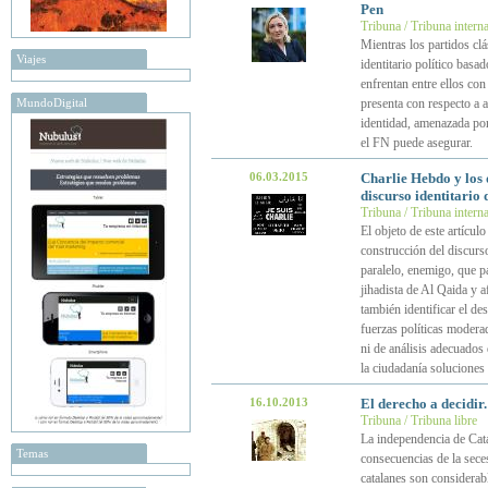
Pen
Tribuna / Tribuna intern
Mientras los partidos cl
Viajes
identitario político basa
enfrentan entre ellos con
MundoDigital
presenta con respecto a 
identidad, amenazada por
el FN puede asegurar.
06.03.2015
Charlie Hebdo y los 
discurso identitario 
Tribuna / Tribuna intern
El objeto de este artícul
construcción del discurso
paralelo, enemigo, que pa
jihadista de Al Qaida y a
también identificar el d
fuerzas políticas modera
ni de análisis adecuados 
la ciudadanía soluciones
16.10.2013
El derecho a decidir
Tribuna / Tribuna libre
La independencia de Cata
Temas
consecuencias de la seces
catalanes son considerable