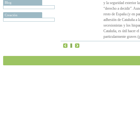
Blog
y la seguridad exterior l
“derecho a decidir”. Aunq
resto de España (y en pa
Creación
adhesión de Cataluña a l
secesionistas y los hispa
Cataluña, es útil hacer e
particularmente graves (
1