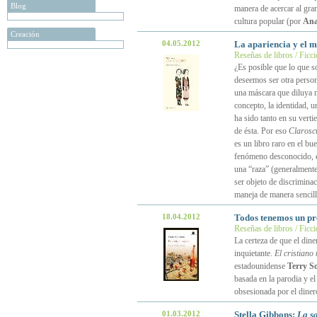
Blog
manera de acercar al gran
cultura popular (por
Ana
Creación
04.05.2012
La apariencia y el 
Reseñas de libros / Ficc
¿Es posible que lo que 
deseemos ser otra person
una máscara que diluya 
concepto, la identidad, 
ha sido tanto en su vertie
de ésta. Por eso
Clarosc
es un libro raro en el b
fenómeno desconocido, 
una “raza” (generalmente 
ser objeto de discrimina
maneja de manera sencill
18.04.2012
Todos tenemos un pr
Reseñas de libros / Ficc
La certeza de que el dine
inquietante.
El cristiano
estadounidense
Terry S
basada en la parodia y e
obsesionada por el diner
01.03.2012
Stella Gibbons:
La s