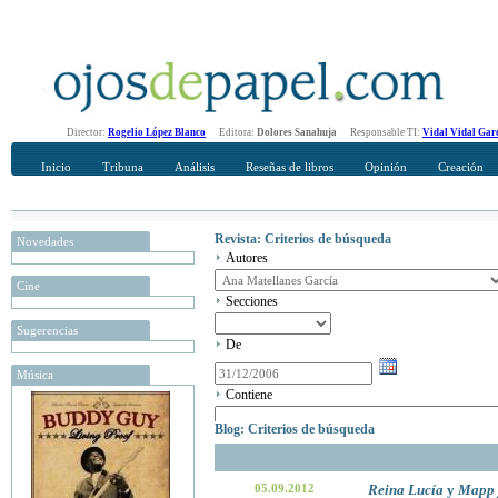
Director:
Rogelio López Blanco
Editora:
Dolores Sanahuja
Responsable TI:
Vidal Vidal Gar
Inicio
Tribuna
Análisis
Reseñas de libros
Opinión
Creación
Revista: Criterios de búsqueda
Novedades
Autores
Cine
Secciones
Sugerencias
De
Música
Contiene
Blog: Criterios de búsqueda
05.09.2012
Reina Lucía
y
Mapp 