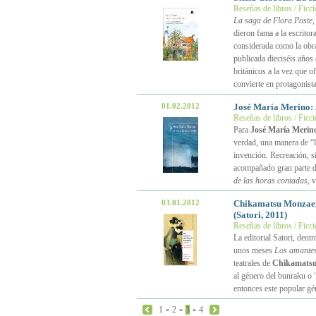
Reseñas de libros / Ficc
La saga de Flora Poste
,
dieron fama a la escritor
considerada como la obra
publicada dieciséis años 
británicos a la vez que o
convierte en protagonista
01.02.2012
José María Merino:
Reseñas de libros / Ficc
Para
José María Merin
verdad, una manera de “le
invención. Recreación, s
acompañado gran parte de
de las horas contadas
, 
03.01.2012
Chikamatsu Monza
(Satori, 2011)
Reseñas de libros / Ficc
La editorial Satori, dent
unos meses
Los amantes 
teatrales de
Chikamats
al género del bunraku o “
entonces este popular gé
-
-
-
1
2
3
4