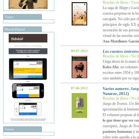
Reseñas de libros / Ficc
La saga de
Mapp y Lucí
sonrisa perpetua en la b
Viajes
carcajada. No sólo por el
principios de siglo XX q
MundoDigital
recreación de sus persona
virtud de las novelas res
Ana Matellanes García
09.07.2012
Los cuentos siniestro
Reseñas de libros / No f
Llega ahora de la mano d
Kobo Abe
, un volumen q
escritos entre 1954 y 19
sino también por su signi
07.06.2012
Varios autores:
Juego
Naturae, 2012)
Reseñas de libros / No f
Juego de Tronos. Un libr
aproximación al fenómeno 
El volumen propone al l
lo que tiene que ver co
conceptos,
Juego de Tro
Temas
pasiones humanas
y mu
sobre todo aquello a lo 