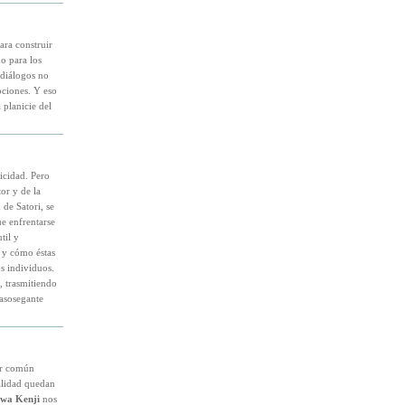
ra construir
o para los
 diálogos no
ociones. Y eso
 planicie del
licidad. Pero
tor y de la
 de Satori, se
e enfrentarse
til y
 y cómo éstas
os individuos.
, trasmitiendo
sasosegante
or común
ealidad quedan
wa Kenji
nos