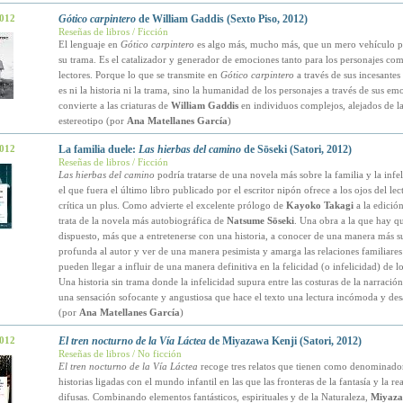
2012
Gótico carpintero
de William Gaddis (Sexto Piso, 2012)
Reseñas de libros / Ficción
El lenguaje en
Gótico carpintero
es algo más, mucho más, que un mero vehículo pa
su trama. Es el catalizador y generador de emociones tanto para los personajes com
lectores. Porque lo que se transmite en
Gótico carpintero
a través de sus incesantes
es ni la historia ni la trama, sino la humanidad de los personajes a través de sus em
convierte a las criaturas de
William Gaddis
en individuos complejos, alejados de la
estereotipo (por
Ana Matellanes García
)
2012
La familia duele:
Las hierbas del camino
de Sōseki (Satori, 2012)
Reseñas de libros / Ficción
Las hierbas del camino
podría tratarse de una novela más sobre la familia y la infe
el que fuera el último libro publicado por el escritor nipón ofrece a los ojos del lec
crítica un plus. Como advierte el excelente prólogo de
Kayoko Takagi
a la edición
trata de la novela más autobiográfica de
Natsume Sōseki
. Una obra a la que hay qu
dispuesto, más que a entretenerse con una historia, a conocer de una manera más su
profunda al autor y ver de una manera pesimista y amarga las relaciones familiares
pueden llegar a influir de una manera definitiva en la felicidad (o infelicidad) de l
Una historia sin trama donde la infelicidad supura entre las costuras de la narración
una sensación sofocante y angustiosa que hace el texto una lectura incómoda y de
(por
Ana Matellanes García
)
2012
El tren nocturno de la Vía Láctea
de Miyazawa Kenji (Satori, 2012)
Reseñas de libros / No ficción
El tren nocturno de la Vía Láctea
recoge tres relatos que tienen como denominad
historias ligadas con el mundo infantil en las que las fronteras de la fantasía y la r
difusas. Combinando elementos fantásticos, espirituales y de la Naturaleza,
Miyaza