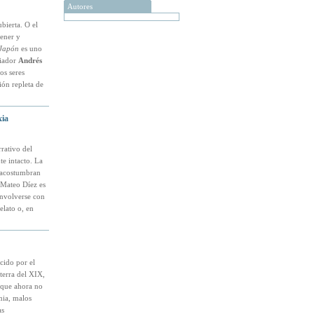
Autores
bierta. O el
tener y
 Japón
es uno
riador
Andrés
os seres
ión repleta de
xia
rativo del
e intacto. La
alacostumbran
 Mateo Díez es
envolverse con
elato o, en
cido por el
aterra del XIX,
 que ahora no
mia, malos
as