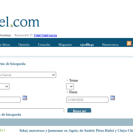
 Sanahuja
Responsable TI:
Vidal Vidal Garcia
e libros
Opinión
Creación
Magazine
ojosBlogs
Hemeroteca
r
erios de búsqueda
Temas
Hasta
os de búsqueda
2013
Yokai, monstruos y fantasmas en Japón
, de Andrés Pérez Riobó y Chiyo Chi