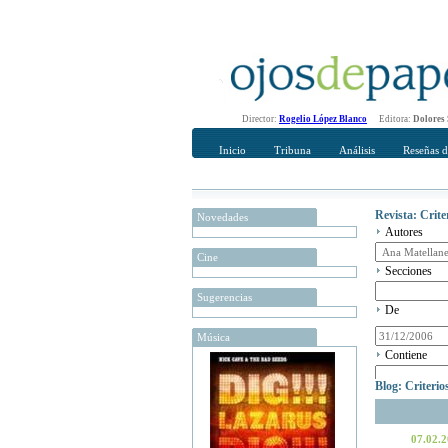
Director:
Rogelio López Blanco
Editora:
Dolores
Inicio
Tribuna
Análisis
Reseñas d
Revista: Crit
Novedades
Autores
Cine
Secciones
Sugerencias
De
Música
Contiene
Blog: Criteri
07.02.