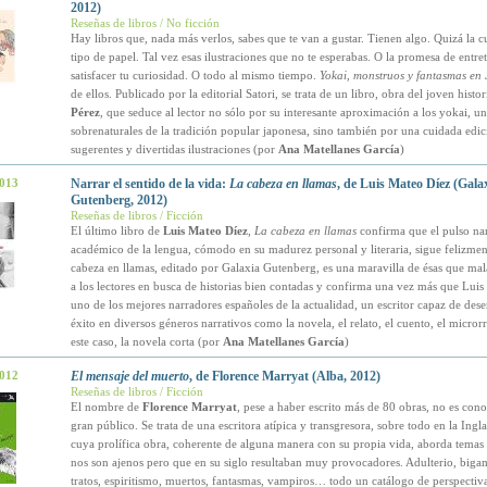
2012)
Reseñas de libros / No ficción
Hay libros que, nada más verlos, sabes que te van a gustar. Tienen algo. Quizá la cu
tipo de papel. Tal vez esas ilustraciones que no te esperabas. O la promesa de entre
satisfacer tu curiosidad. O todo al mismo tiempo.
Yokai, monstruos y fantasmas en
de ellos. Publicado por la editorial Satori, se trata de un libro, obra del joven histo
Pérez
, que seduce al lector no sólo por su interesante aproximación a los yokai, un
sobrenaturales de la tradición popular japonesa, sino también por una cuidada edic
sugerentes y divertidas ilustraciones (por
Ana Matellanes García
)
2013
Narrar el sentido de la vida:
La cabeza en llamas
, de Luis Mateo Díez (Gala
Gutenberg, 2012)
Reseñas de libros / Ficción
El último libro de
Luis Mateo Díez
,
La cabeza en llamas
confirma que el pulso nar
académico de la lengua, cómodo en su madurez personal y literaria, sigue felizment
cabeza en llamas, editado por Galaxia Gutenberg, es una maravilla de ésas que m
a los lectores en busca de historias bien contadas y confirma una vez más que Luis
uno de los mejores narradores españoles de la actualidad, un escritor capaz de des
éxito en diversos géneros narrativos como la novela, el relato, el cuento, el microrr
este caso, la novela corta (por
Ana Matellanes García
)
2012
El mensaje del muerto
, de Florence Marryat (Alba, 2012)
Reseñas de libros / Ficción
El nombre de
Florence Marryat
, pese a haber escrito más de 80 obras, no es cono
gran público. Se trata de una escritora atípica y transgresora, sobre todo en la Ingl
cuya prolífica obra, coherente de alguna manera con su propia vida, aborda temas
nos son ajenos pero que en su siglo resultaban muy provocadores. Adulterio, biga
tratos, espiritismo, muertos, fantasmas, vampiros… todo un catálogo de perspectiv