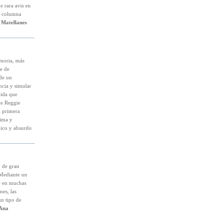
e rara avis en
la columna
 Matellanes
emoria, más
ie de
 de un
ncia y simular
vida que
de Reggie
a primera
sima y
nico y absurdo
 de gran
. Mediante un
e en muchas
nes, las
un tipo de
Ana