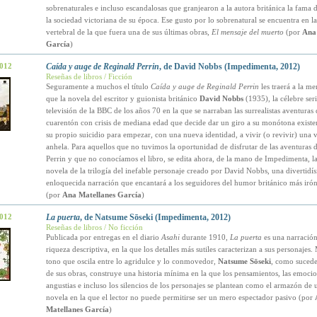
sobrenaturales e incluso escandalosas que granjearon a la autora británica la fama d
la sociedad victoriana de su época. Ese gusto por lo sobrenatural se encuentra en 
vertebral de la que fuera una de sus últimas obras,
El mensaje del muerto
(por
Ana
García
)
2012
Caída y auge de Reginald Perrin
, de David Nobbs (Impedimenta, 2012)
Reseñas de libros / Ficción
Seguramente a muchos el título
Caída y auge de Reginald Perrin
les traerá a la m
que la novela del escritor y guionista británico
David Nobbs
(1935), la célebre ser
televisión de la BBC de los años 70 en la que se narraban las surrealistas aventuras
cuarentón con crisis de mediana edad que decide dar un giro a su monótona existe
su propio suicidio para empezar, con una nueva identidad, a vivir (o revivir) una 
anhela. Para aquellos que no tuvimos la oportunidad de disfrutar de las aventuras 
Perrin y que no conocíamos el libro, se edita ahora, de la mano de Impedimenta, l
novela de la trilogía del inefable personaje creado por David Nobbs, una divertidí
enloquecida narración que encantará a los seguidores del humor británico más iró
(por
Ana Matellanes García
)
2012
La puerta
, de Natsume Sōseki (Impedimenta, 2012)
Reseñas de libros / No ficción
Publicada por entregas en el diario
Asahi
durante 1910,
La puerta
es una narración
riqueza descriptiva, en la que los detalles más sutiles caracterizan a sus personajes
tono que oscila entre lo agridulce y lo conmovedor,
Natsume Sōseki
, como suced
de sus obras, construye una historia mínima en la que los pensamientos, las emocio
angustias e incluso los silencios de los personajes se plantean como el armazón de 
novela en la que el lector no puede permitirse ser un mero espectador pasivo (por
Matellanes García
)