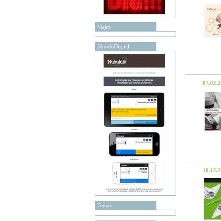
Viajes
MundoDigital
07.02.
10.12.
Temas