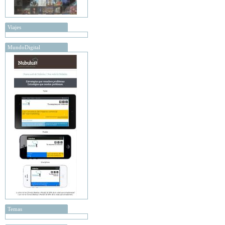
Viajes
MundoDigital
Temas