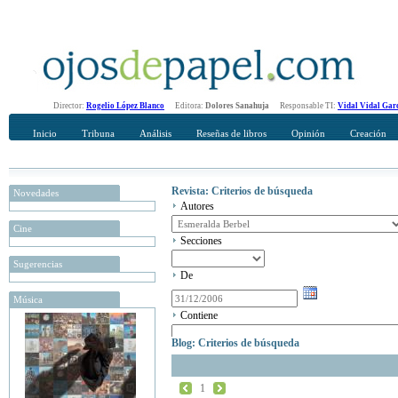
Director:
Rogelio López Blanco
Editora:
Dolores Sanahuja
Responsable TI:
Vidal Vidal Gar
Inicio
Tribuna
Análisis
Reseñas de libros
Opinión
Creación
Revista: Criterios de búsqueda
Novedades
Autores
Cine
Secciones
Sugerencias
De
Música
Contiene
Blog: Criterios de búsqueda
1