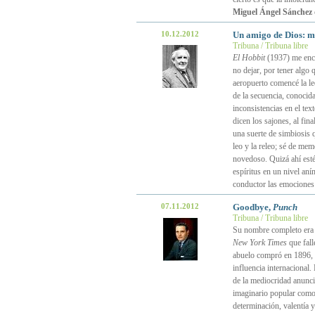
Miguel Ángel Sánchez
10.12.2012
Un amigo de Dios: m
Tribuna / Tribuna libre
El Hobbit
(1937) me enco
no dejar, por tener algo 
aeropuerto comencé la lec
de la secuencia, conoci
inconsistencias en el tex
dicen los sajones, al fin
una suerte de simbiosis 
leo y la releo; sé de mem
novedoso. Quizá ahí esté
espíritus en un nivel an
conductor las emocione
07.11.2012
Goodbye,
Punch
Tribuna / Tribuna libre
Su nombre completo er
New York Times
que fall
abuelo compró en 1896, y 
influencia internacional.
de la mediocridad anuncia
imaginario popular como
determinación, valentía 