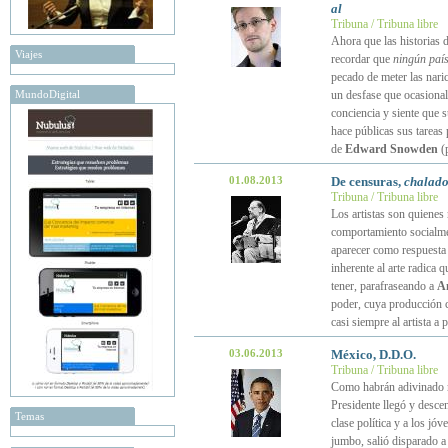
al
Tribuna / Tribuna libre
Ahora que las historias 
Viajes
recordar que
ningún paí
pecado de meter las nari
MundoDigital
un desfase que ocasional
conciencia y siente que s
hace públicas sus tareas
de
Edward Snowden
(
01.08.2013
De censuras,
chalado
Tribuna / Tribuna libre
Los artistas son quienes 
comportamiento socialmen
aparecer como respuesta 
inherente al arte radica 
tener, parafraseando a
A
poder, cuya producción c
casi siempre al artista a
03.06.2013
México, D.D.O.
Tribuna / Tribuna libre
Como habrán adivinado m
Presidente llegó y desce
Temas
clase política y a los jó
jumbo, salió disparado a