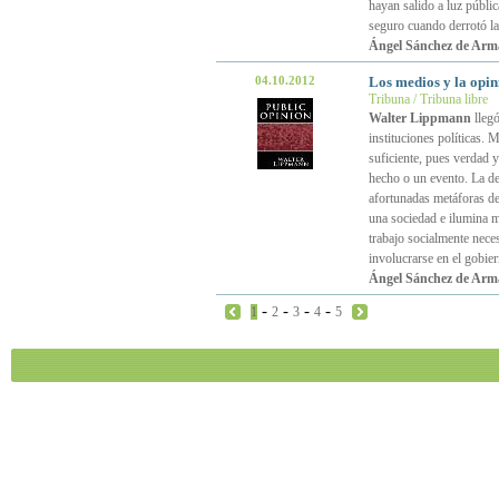
hayan salido a luz públi
seguro cuando derrotó la
Ángel Sánchez de Arm
04.10.2012
Los medios y la opin
Tribuna / Tribuna libre
Walter Lippmann
llegó
instituciones políticas. 
suficiente, pues verdad y
hecho o un evento. La de 
afortunadas metáforas d
una sociedad e ilumina m
trabajo socialmente nece
involucrarse en el gobie
Ángel Sánchez de Arm
-
-
-
-
1
2
3
4
5