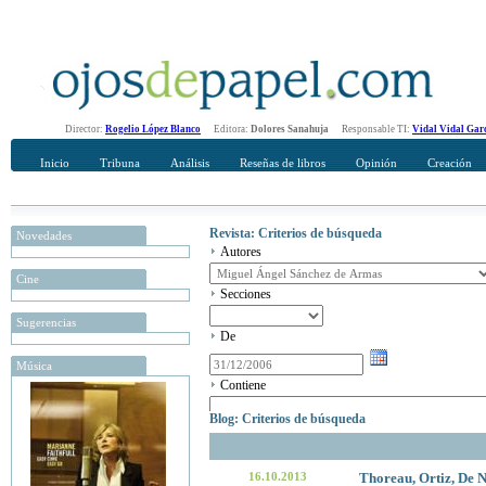
Director:
Rogelio López Blanco
Editora:
Dolores Sanahuja
Responsable TI:
Vidal Vidal Gar
Inicio
Tribuna
Análisis
Reseñas de libros
Opinión
Creación
Revista: Criterios de búsqueda
Novedades
Autores
Cine
Secciones
Sugerencias
De
Música
Contiene
Blog: Criterios de búsqueda
16.10.2013
Thoreau, Ortiz, De N