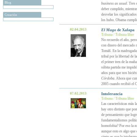
Blog
business as usual
. Tres 
deber cumplido, mientras 
desvelar los significados
Creación
los hubo. Obama cumplió
02.04.2013
El Mago
de Xalapa
Tribuna / Tribuna libre
No recuerdo el año, pero
con dinero del mercado n
Tomáš. En la madrugada, 
tribal por la libertad de
el primer tren de la maña
súbita partida me impidi
años para que nos hiciér
Córdoba
. Ahora que cump
2005 cuando recibió el C
07.02.2013
Intolerancia
Tribuna / Tribuna libre
Las características más l
hay otro distinto que po
de pensamiento que logró
fundamentalismos político
homofobia? Por eso la
t
aunque esto es algo que c
cierto es que la intoler