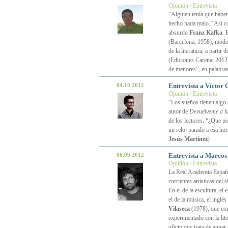
Opinión / Entrevista
“Alguien tenía que haber
hecho nada malo.” Así 
absurdo
Franz Kafka
. 
(Barcelona, 1958), modera
de la literatura, a parti
(Ediciones Carena, 2012)
de menores”, en palabras
04.10.2012
Entrevista a Víctor 
Opinión / Entrevista
“Los sueños tienen algo
autor de
Devuélveme a l
de los lectores. “¿Que p
un reloj parado a esa ho
Jesús Martínez
)
06.09.2012
Entrevista a Marcos 
Opinión / Entrevista
La Real Academia Español
corrientes artísticas de
En el de la escultura, el
el de la música, el inglés
Vilaseca
(1978), que co
experimentado con la lite
oficio que trata de aunar 