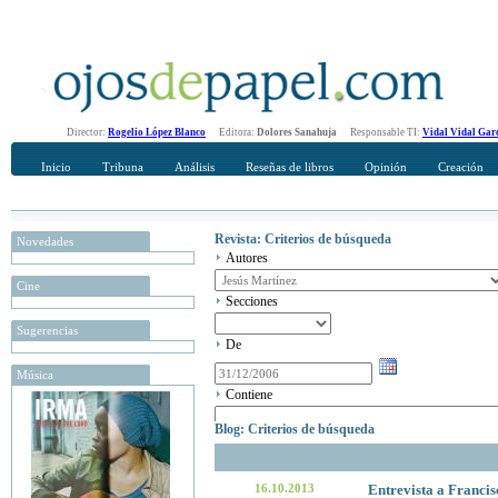
Director:
Rogelio López Blanco
Editora:
Dolores Sanahuja
Responsable TI:
Vidal Vidal Gar
Inicio
Tribuna
Análisis
Reseñas de libros
Opinión
Creación
Revista: Criterios de búsqueda
Novedades
Autores
Cine
Secciones
Sugerencias
De
Música
Contiene
Blog: Criterios de búsqueda
16.10.2013
Entrevista a Francis