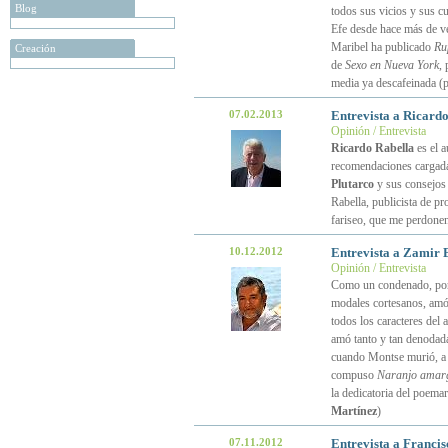
Blog
todos sus vicios y sus c
Efe desde hace más de vei
Maribel ha publicado
Ru
Creación
de
Sexo en Nueva York
, 
media ya descafeinada (
07.02.2013
Entrevista a Ricardo
Opinión / Entrevista
Ricardo Rabella
es el a
recomendaciones cargadas
Plutarco
y sus consejos 
Rabella, publicista de p
fariseo, que me perdone
10.12.2012
Entrevista a Zamir 
Opinión / Entrevista
Como un condenado, po
modales cortesanos, amó
todos los caracteres del 
amó tanto y tan denodada
cuando Montse murió, a Z
compuso
Naranjo amar
la dedicatoria del poema
Martínez
)
07.11.2012
Entrevista a Franci