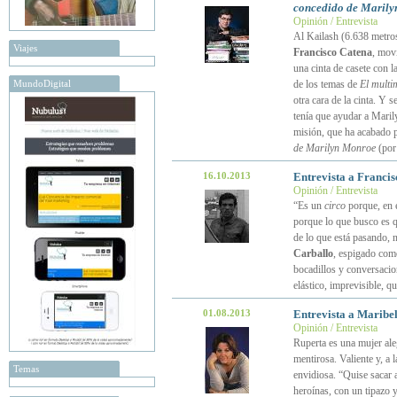
concedido de Maril
Opinión / Entrevista
Al Kailash (6.638 metros)
Viajes
Francisco Catena
, mov
una cinta de casete con 
MundoDigital
de los temas de
El multi
otra cara de la cinta. Y 
tenía que ayudar a Marily
misión, que ha acabado 
de Marilyn Monroe
(po
16.10.2013
Entrevista a Francis
Opinión / Entrevista
“Es un
circo
porque, en e
porque lo que busco es qu
de lo que está pasando, 
Carballo
, espigado como
bocadillos y conversacio
elástico, imprevisible, 
01.08.2013
Entrevista a Maribe
Opinión / Entrevista
Ruperta es una mujer ale
mentirosa. Valiente y, a 
Temas
envidiosa. “Quise sacar a
heroínas, con un tipazo 