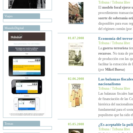
Tribuna / Tribuna libre
El
modelo foral ejerce 
procedimiento transacci
Viajes
suerte de soberanía ori
disponibles para esas r
MundoDigital
del régimen común (por
01.07.2008
Economía del terro
Tribuna / Tribuna libre
La
guerra terrorista
tie
recursos
. No trata de pr
de producción con las que
facilitar la extracción d
(por
Mikel Buesa
)
02.06.2008
Las balanzas fiscale
nacionalismo
Tribuna / Tribuna libre
Las balanzas fiscales ha
de financiación de las 
histórica del nacionalism
fundamental para el soste
populismo que ha sido e
Temas
05.05.2008
¿Es aceptable la po
Tribuna / Tribuna libre