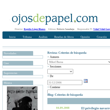
Director:
Rogelio López Blanco
Editora:
Dolores Sanahuja
Responsable TI:
Vidal Vidal Gar
Inicio
Tribuna
Análisis
Reseñas de libros
Opinión
Creación
Revista: Criterios de búsqueda
Novedades
Autores
Cine
Secciones
Sugerencias
De
Música
Contiene
Blog: Criterios de búsqueda
04.09.2008
El privilegio navarr