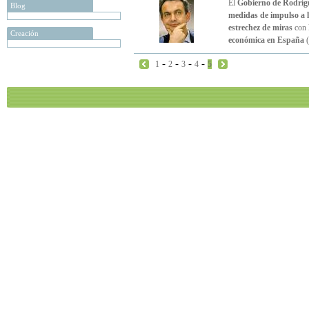
El
Gobierno de Rodríg
Blog
medidas de impulso a l
estrechez de miras
con l
Creación
económica en España
(
-
-
-
-
1
2
3
4
5