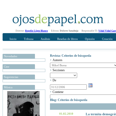
Director:
Rogelio López Blanco
Editora:
Dolores Sanahuja
Responsable TI:
Vidal Vidal Gar
Inicio
Tribuna
Análisis
Reseñas de libros
Opinión
Creación
Revista: Criterios de búsqueda
Novedades
Autores
Cine
Secciones
Sugerencias
De
Música
Contiene
Blog: Criterios de búsqueda
01.02.2010
La termita demográfi