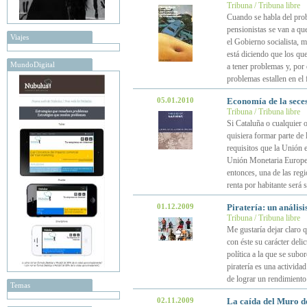
Tribuna / Tribuna libre
Cuando se habla del prob
pensionistas se van a qu
Viajes
el Gobierno socialista, 
está diciendo que los q
MundoDigital
a tener problemas y, por
problemas estallen en el
05.01.2010
Economía de la seces
Tribuna / Tribuna libre
Si Cataluña o cualquier 
quisiera formar parte de
requisitos que la Unión 
Unión Monetaria Europea,
entonces, una de las reg
renta por habitante será 
01.12.2009
Piratería: un análisi
Tribuna / Tribuna libre
Me gustaría dejar claro q
con éste su carácter deli
política a la que se subo
piratería es una activida
de lograr un rendimiento
Temas
02.11.2009
La caída del Muro d