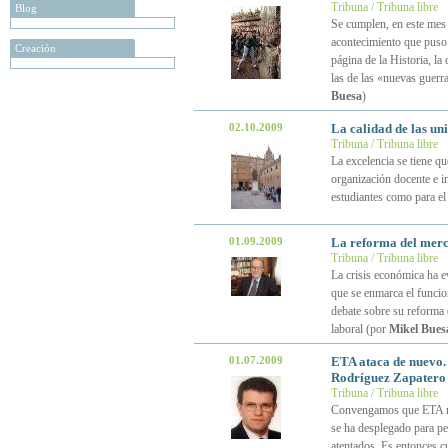
Tribuna / Tribuna libre
Blog
Se cumplen, en este mes 
acontecimiento que puso f
Creación
página de la Historia, la
las de las «nuevas guerra
Buesa
)
02.10.2009
La calidad de las un
Tribuna / Tribuna libre
La excelencia se tiene qu
organización docente e in
estudiantes como para el
01.09.2009
La reforma del merc
Tribuna / Tribuna libre
La crisis económica ha ev
que se enmarca el funci
debate sobre su reforma 
laboral (por
Mikel Bues
01.07.2009
ETA ataca de nuevo. L
Rodríguez Zapatero
Tribuna / Tribuna libre
Convengamos que ETA no e
se ha desplegado para p
atentados. Es entonces c