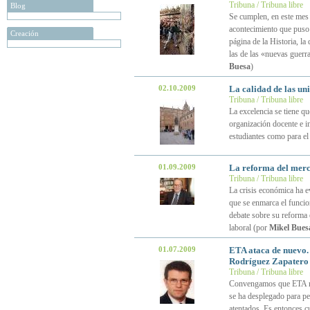
Tribuna / Tribuna libre
Blog
Se cumplen, en este mes 
acontecimiento que puso f
Creación
página de la Historia, la
las de las «nuevas guerra
Buesa
)
02.10.2009
La calidad de las un
Tribuna / Tribuna libre
La excelencia se tiene qu
organización docente e in
estudiantes como para el
01.09.2009
La reforma del merc
Tribuna / Tribuna libre
La crisis económica ha ev
que se enmarca el funci
debate sobre su reforma 
laboral (por
Mikel Bues
01.07.2009
ETA ataca de nuevo. L
Rodríguez Zapatero
Tribuna / Tribuna libre
Convengamos que ETA no e
se ha desplegado para p
atentados. Es entonces c