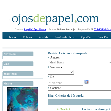
Director:
Rogelio López Blanco
Editora:
Dolores Sanahuja
Responsable TI:
Vidal Vidal Gar
Inicio
Tribuna
Análisis
Reseñas de libros
Opinión
Creación
Revista: Criterios de búsqueda
Novedades
Autores
Cine
Secciones
Sugerencias
De
Música
Contiene
Blog: Criterios de búsqueda
01.02.2010
La termita demográfi