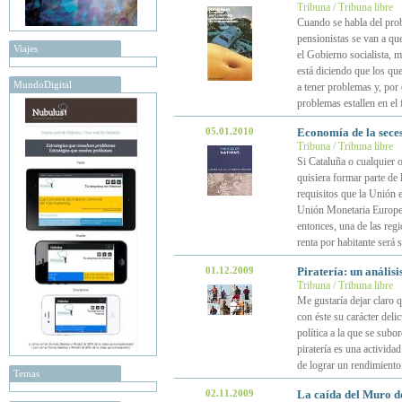
Tribuna / Tribuna libre
Cuando se habla del prob
pensionistas se van a qu
Viajes
el Gobierno socialista, 
está diciendo que los q
MundoDigital
a tener problemas y, por
problemas estallen en el
05.01.2010
Economía de la seces
Tribuna / Tribuna libre
Si Cataluña o cualquier 
quisiera formar parte de
requisitos que la Unión 
Unión Monetaria Europea,
entonces, una de las reg
renta por habitante será 
01.12.2009
Piratería: un análisi
Tribuna / Tribuna libre
Me gustaría dejar claro q
con éste su carácter deli
política a la que se subo
piratería es una activida
de lograr un rendimiento
Temas
02.11.2009
La caída del Muro d