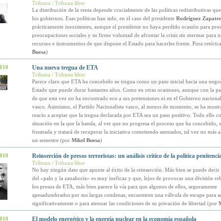
Tribuna / Tribuna libre
La distribución de la renta depende crucialmente de las políticas redistributivas qu
los gobiernos. Esas políticas han sido, en el caso del presidente
Rodríguez Zapate
prácticamente inexistentes, aunque el presidente no haya perdido ocasión para pro
preocupaciones sociales y su firme voluntad de afrontar la crisis sin mermar para n
recursos e instrumentos de que dispone el Estado para hacerles frente. Pura retóric
Buesa
)
2010
Una nueva tregua de ETA
Tribuna / Tribuna libre
Parece claro que ETA ha concebido su tregua como un paso inicial hacia una negoc
Estado que puede durar bastantes años. Como en otras ocasiones, aunque con la pa
de que esta vez no ha encontrado eco a sus pretensiones ni en el Gobierno nacional
vasco. Asimismo, el Partido Nacionalista vasco, al menos de momento, se ha most
reacio a aceptar que la tregua declarada por ETA sea un paso positivo. Todo ello c
situación en la que la banda, al ver que no progresa el proceso que ha concebido, 
frustrada y tratará de recuperar la iniciativa cometiendo atentados, tal vez no más a
un semestre (por
Mikel Buesa
)
2010
Reinserción de presos terroristas: un análisis crítico de la política penitenc
Tribuna / Tribuna libre
No hay ningún dato que apunte al éxito de la reinserción. Más bien se puede decir q
del «palo y la zanahoria» es muy ineficaz y que, lejos de provocar una división rel
los presos de ETA, más bien parece la vía para que algunos de ellos, seguramente
apesadumbrados por sus largas condenas, encuentren una válvula de escape para ac
significativamente o para atenuar las condiciones de su privación de libertad (por
M
2010
El modelo energético y la energía nuclear en la economía española