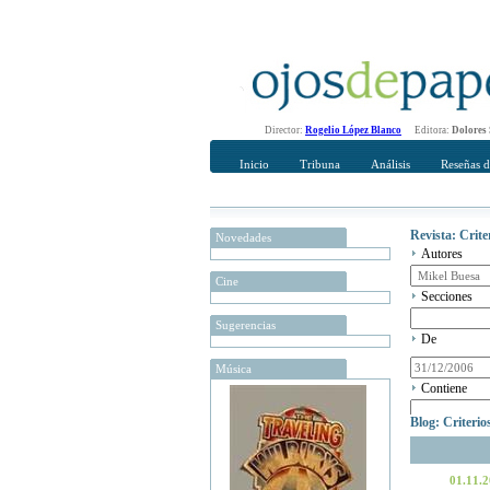
Director:
Rogelio López Blanco
Editora:
Dolores
Inicio
Tribuna
Análisis
Reseñas d
Revista: Crit
Novedades
Autores
Cine
Secciones
Sugerencias
De
Música
Contiene
Blog: Criteri
01.11.