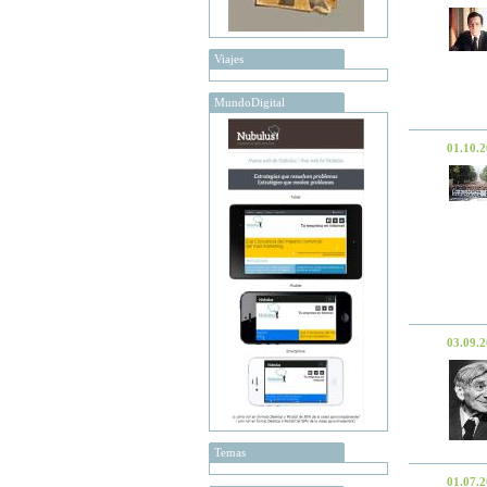
Viajes
MundoDigital
01.10.
03.09.
Temas
01.07.