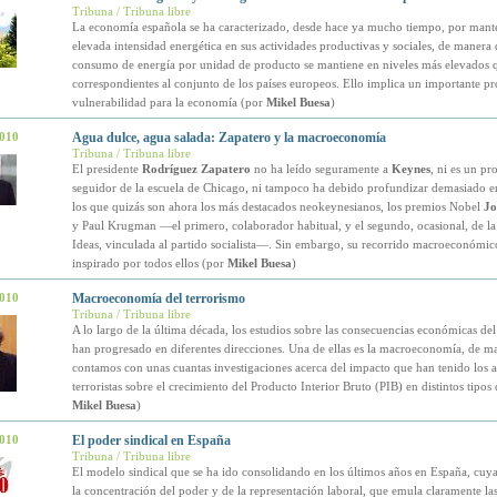
Tribuna / Tribuna libre
La economía española se ha caracterizado, desde hace ya mucho tiempo, por mant
elevada intensidad energética en sus actividades productivas y sociales, de manera 
consumo de energía por unidad de producto se mantiene en niveles más elevados q
correspondientes al conjunto de los países europeos. Ello implica un importante p
vulnerabilidad para la economía (por
Mikel Buesa
)
2010
Agua dulce, agua salada: Zapatero y la macroeconomía
Tribuna / Tribuna libre
El presidente
Rodríguez Zapatero
no ha leído seguramente a
Keynes
, ni es un pr
seguidor de la escuela de Chicago, ni tampoco ha debido profundizar demasiado en
los que quizás son ahora los más destacados neokeynesianos, los premios Nobel
Jo
y Paul Krugman —el primero, colaborador habitual, y el segundo, ocasional, de l
Ideas, vinculada al partido socialista—. Sin embargo, su recorrido macroeconómic
inspirado por todos ellos (por
Mikel Buesa
)
2010
Macroeconomía del terrorismo
Tribuna / Tribuna libre
A lo largo de la última década, los estudios sobre las consecuencias económicas del
han progresado en diferentes direcciones. Una de ellas es la macroeconomía, de m
contamos con unas cuantas investigaciones acerca del impacto que han tenido los a
terroristas sobre el crecimiento del Producto Interior Bruto (PIB) en distintos tipos 
Mikel Buesa
)
2010
El poder sindical en España
Tribuna / Tribuna libre
El modelo sindical que se ha ido consolidando en los últimos años en España, cuya
la concentración del poder y de la representación laboral, que emula claramente las