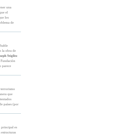
ener una
que el
ue los
roblema de
obable
 la obra de
seph Stiglitz
a Fundación
o parece
 terrorismo
anera que
tentados
de países (por
 principal es
 estructuras