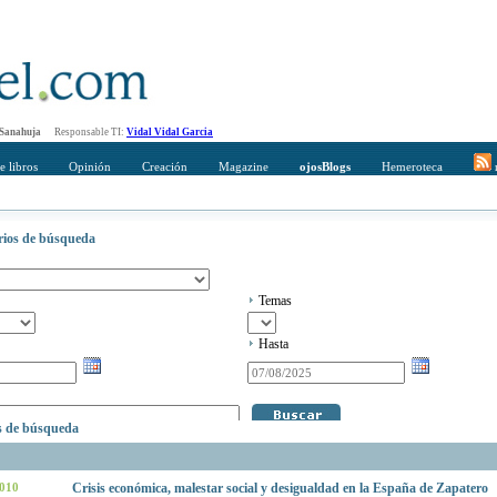
 Sanahuja
Responsable TI:
Vidal Vidal Garcia
e libros
Opinión
Creación
Magazine
ojosBlogs
Hemeroteca
r
erios de búsqueda
Temas
Hasta
os de búsqueda
2010
Crisis económica, malestar social y desigualdad en la España de Zapatero