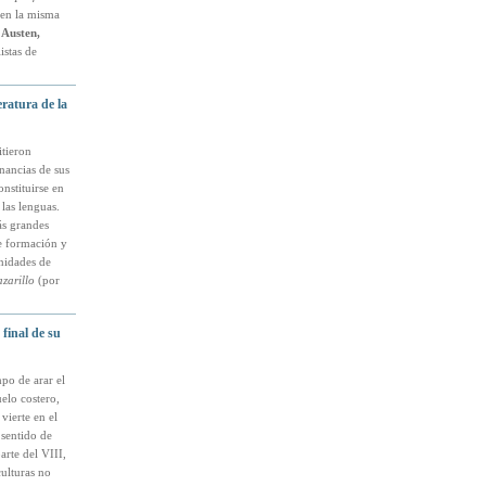
 en la misma
 Austen,
istas de
eratura de la
itieron
nancias de sus
nstituirse en
 las lenguas.
ás grandes
de formación y
rnidades de
zarillo
(por
 final de su
mpo de arar el
elo costero,
vierte en el
sentido de
rte del VIII,
culturas no