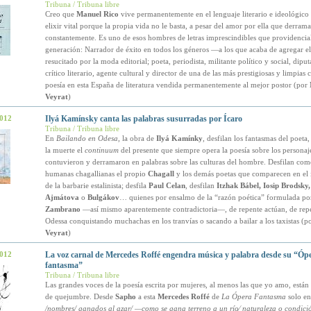
Tribuna / Tribuna libre
Creo que
Manuel Rico
vive permanentemente en el lenguaje literario e ideológico
elixir vital porque la propia vida no le basta, a pesar del amor por ella que derrama
constantemente. Es uno de esos hombres de letras imprescindibles que providenci
generación: Narrador de éxito en todos los géneros —a los que acaba de agregar el
resucitado por la moda editorial; poeta, periodista, militante político y social, diput
crítico literario, agente cultural y director de una de las más prestigiosas y limpias 
poesía en esta España de literatura vendida permanentemente al mejor postor (por
Veyrat
)
2012
Ilyá Kamínsky canta las palabras susurradas por Ícaro
Tribuna / Tribuna libre
En
Bailando en Odesa
, la obra de
Ilyá Kamínky
, desfilan los fantasmas del poeta
la muerte el
continuum
del presente que siempre opera la poesía sobre los personaj
contuvieron y derramaron en palabras sobre las culturas del hombre. Desfilan com
humanas chagallianas el propio
Chagall
y los demás poetas que comparecen en el 
de la barbarie estalinista; desfila
Paul Celan
, desfilan
Itzhak Bábel, Iosip Brodsky,
Ajmátova
o
Bulgákov
… quienes por ensalmo de la “razón poética” formulada p
Zambrano
—así mismo aparentemente contradictoria—, de repente actúan, de repe
Odessa conquistando muchachas en los tranvías o sacando a bailar a los taxistas (p
Veyrat
)
2012
La voz carnal de Mercedes Roffé engendra música y palabra desde su “Óp
fantasma”
Tribuna / Tribuna libre
Las grandes voces de la poesía escrita por mujeres, al menos las que yo amo, están
de quejumbre. Desde
Sapho
a esta
Mercedes Roffé
de
La Ópera Fantasma
solo e
/nombres/ ganados al azar/ —como se gana terreno a un río⁄ naturaleza o condició