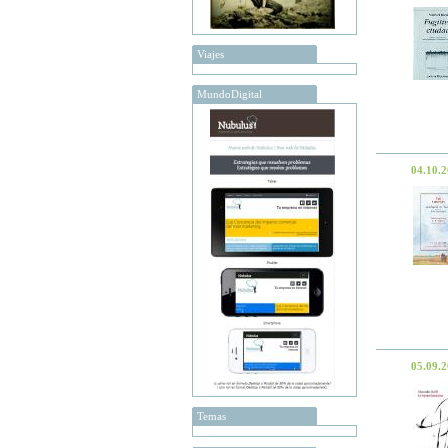
Viajes
MundoDigital
04.10.
05.09.
Temas