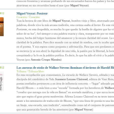
conocen fronteras y avanzan preñando de sus encarnados barros los países y los 
atraviesan en sus recorridos hasta el mar (por
Miguel Veyrat
)
2012
Miguel Veyrat:
Poniente
Creación / Creación
Tras la lectura de este libro de
Miguel Veyrat
, hombre viejo y libre, atravesado por
palabras, donde vive la más arcana tradición, una certeza asalta al lector. En este vi
Poniente
, en esta despedida, es mucho lo que queda: la huella de alguien que ha vi
señor de su luz”, fiel siempre a una palabra exacta y clara, transparente por no trai
nunca, hecha del fulgor luminoso del amanecer y la oscura claridad del ocaso. La 
claridad de la palabra. Pues dice mundo con su mitad de sombra, con lo oculto q
en el poema. Y nos espera como pregunta o adivinación. Para que nos perdamos co
se encierra (y se nos abre) la dignidad de una vida, la pasión por la libertad, la her
conquistada y la fe en la palabra poética. Es decir, lo que ha sido el vivir y la pal
Veyrat (por
Antonio Crespo Massieu
)
2012
Las auroras de otoño de Wallace Stevens iluminan el invierno de Harold B
Tribuna / Tribuna libre
En esta recopilación que comentamos,
La escuela de Wallace Stevens
, editada y tr
discípula del catedrático de Yale
Jeannete Lozano Clairond
, editora de Vaso Roto,
poetas reseñados pertenecen a un área de influencia concreta —“lugar” adorado po
Harold Bloom— o más bien a una “escuela” formada por los herederos de
Wallace
“creador que navega con la vela en llamas” en acertada metáfora, y que surca inc
aire que espira el gran poeta
modernista
. Afirma Lozano Clairond en su texto introd
asistir a los seminarios de traducción de Bloom, “que una línea de poesía es una lín
un linaje, una escuela, una tradición”, entendiendo como tal el conjunto de patrone
que una generación hereda de las anteriores (por
Miguel Veyrat
)