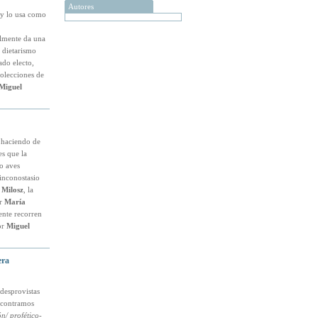
Autores
 y lo usa como
almente da una
 dietarismo
ado electo,
colecciones de
Miguel
, haciendo de
es que la
o aves
inconostasio
 Milosz
, la
or
María
nte recorren
or
Miguel
era
 desprovistas
ncontramos
n/ profético-