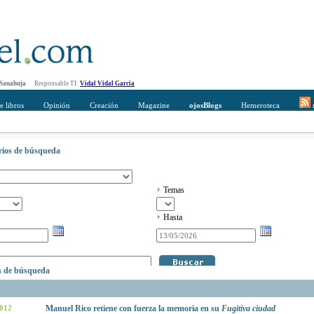
 Sanahuja
Responsable TI:
Vidal Vidal Garcia
e libros
Opinión
Creación
Magazine
ojosBlogs
Hemeroteca
r
erios de búsqueda
Temas
Hasta
os de búsqueda
2012
Manuel Rico retiene con fuerza la memoria en su
Fugitiva ciudad