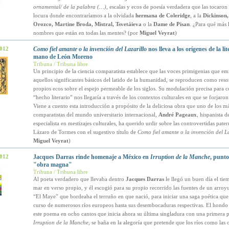
ornamental/ de la palabra (…)
, escalas y ecos de poesía verdadera que las tocaron
locura donde encontraríamos a la olvidada
hermana de Coleridge
, a la
Dickinson,
Orozco, Martine Broda, Mistral, Tsvetáieva
o la
Dame de Pisan
. ¿Para qué más l
nombres que están en todas las mentes? (por
Miguel Veyrat
)
2012
Como fiel amante o la invención del Lazarillo
nos lleva a los orígenes de la lit
mano de León Moreno
Tribuna / Tribuna libre
Un principio de la ciencia comparatista establece que las voces primigenias que em
aquellos significantes básicos del latido de la humanidad, se reproducen como reso
propios ecos sobre el espejo permeable de los siglos. Su modulación precisa para co
“hecho literario” nos llegaría a través de los contextos culturales en que se forjaron
Viene a cuento esta introducción a propósito de la deliciosa obra que uno de los m
comparatistas del mundo universitario internacional,
André Pageaux
, hispanista 
especialista en mestizajes culturales, ha querido urdir sobre las controvertidas pate
Lázaro de Tormes con el sugestivo título de
Como fiel amante o la invención del La
Miguel Veyrat
)
2012
Jacques Darras rinde homenaje a México en
Irruption de la Manche
, punto
"obra magna"
Tribuna / Tribuna libre
Al poeta verdadero que llevaba dentro
Jacques Darras
le llegó un buen día el tie
mar en verso propio, y él escogió para su propio recorrido las fuentes de un arroyu
“El Maye” que bordeaba el terruño en que nació, para iniciar una saga poética que 
curso de numerosos ríos europeos hasta sus desembocaduras respectivas. El hondo 
este poema en ocho cantos que inicia ahora su última singladura con una primera pa
Irruption de la Manche
, se baña en la alegoría que pretende que los ríos como las 