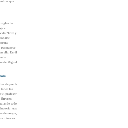
hombres que
 siglos de
aje a
vido “libre y
cionarse
oscura
ue permanece
n ella. En él
encia
abra de Miguel
loom
aducida por la
 todos los
r el profesor
 Stevens
,
endiando todo
uctorio, tras
ea de sangre,
s culturales