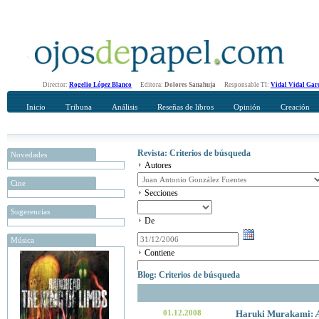
Director:
Rogelio López Blanco
Editora:
Dolores Sanahuja
Responsable TI:
Vidal Vidal Gar
Inicio
Tribuna
Análisis
Reseñas de libros
Opinión
Creación
Revista: Criterios de búsqueda
Novedades
Autores
Cine
Secciones
Sugerencias
De
Música
Contiene
Blog: Criterios de búsqueda
01.12.2008
Haruki Murakami: