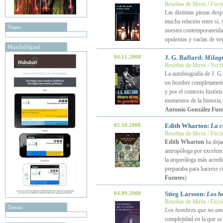
Reseñas de libros / Ficc
Las distintas piezas des
mucha relación entre sí,
Viajes
nuestra contemporaneida
opulentas y vacías de ve
MundoDigital
04.11.2008
J. G. Ballard:
Milagr
Reseñas de libros / No f
La autobiografía de J. G
un hombre completamente 
y por el contexto históri
momentos de la historia,
Antonio González Fuen
02.10.2008
Edith Wharton:
La c
Reseñas de libros / Ficc
Edith Wharton
ha deja
antropóloga por excelenc
la arqueóloga más acredi
preparaba para hacerse c
Fuentes
)
04.09.2008
Stieg Larsson:
Los h
Reseñas de libros / Ficc
Temas
Los hombres que no ama
complejidad en la que se 