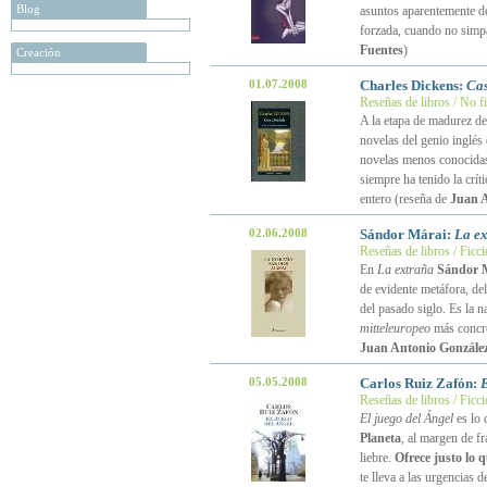
Blog
asuntos aparentemente de
forzada, cuando no simp
Fuentes
)
Creación
01.07.2008
Charles Dickens:
Cas
Reseñas de libros / No f
A la etapa de madurez d
novelas del genio inglés
novelas menos conocidas 
siempre ha tenido la crít
entero (reseña de
Juan A
02.06.2008
Sándor Márai:
La e
Reseñas de libros / Ficc
En
La extraña
Sándor 
de evidente metáfora, de
del pasado siglo. Es la n
mitteleuropeo
más concre
Juan Antonio González
05.05.2008
Carlos Ruiz Zafón:
E
Reseñas de libros / Ficc
El juego del Ángel
es lo 
Planeta
, al margen de f
liebre.
Ofrece justo lo
te lleva a las urgencias 