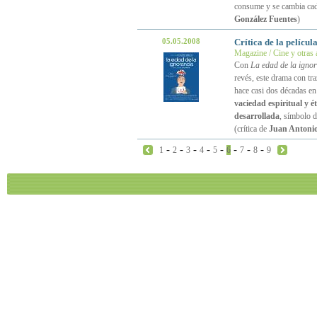
consume y se cambia cad
González Fuentes
)
05.05.2008
Crítica de la películ
Magazine / Cine y otras 
Con
La edad de la igno
revés, este drama con tr
hace casi dos décadas en
vaciedad espiritual y 
desarrollada
, símbolo d
(crítica de
Juan Antonio
-
-
-
-
-
-
-
-
1
2
3
4
5
6
7
8
9