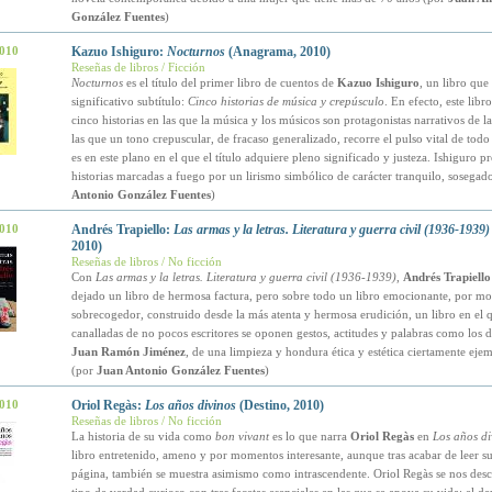
González Fuentes
)
2010
Kazuo Ishiguro:
Nocturnos
(Anagrama, 2010)
Reseñas de libros / Ficción
Nocturnos
es el título del primer libro de cuentos de
Kazuo Ishiguro
, un libro que
significativo subtítulo:
Cinco historias de música y crepúsculo
. En efecto, este libr
cinco historias en las que la música y los músicos son protagonistas narrativos de la
las que un tono crepuscular, de fracaso generalizado, recorre el pulso vital de todo
es en este plano en el que el título adquiere pleno significado y justeza. Ishiguro p
historias marcadas a fuego por un lirismo simbólico de carácter tranquilo, sosegado
Antonio González Fuentes
)
2010
Andrés Trapiello:
Las armas y la letras. Literatura y guerra civil (1936-1939)
2010)
Reseñas de libros / No ficción
Con
Las armas y la letras. Literatura y guerra civil (1936-1939)
,
Andrés Trapiello
dejado un libro de hermosa factura, pero sobre todo un libro emocionante, por m
sobrecogedor, construido desde la más atenta y hermosa erudición, un libro en el q
canalladas de no pocos escritores se oponen gestos, actitudes y palabras como los 
Juan Ramón Jiménez
, de una limpieza y hondura ética y estética ciertamente ejem
(por
Juan Antonio González Fuentes
)
2010
Oriol Regàs:
Los años divinos
(Destino, 2010)
Reseñas de libros / No ficción
La historia de su vida como
bon vivant
es lo que narra
Oriol Regàs
en
Los años di
libro entretenido, ameno y por momentos interesante, aunque tras acabar de leer su
página, también se muestra asimismo como intrascendente. Oriol Regàs se nos de