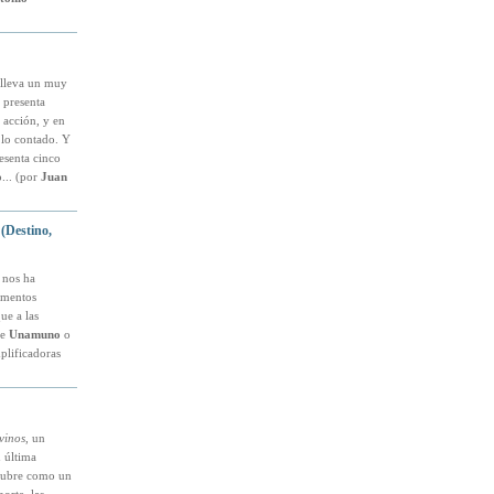
 lleva un muy
o presenta
 acción, y en
 lo contado. Y
resenta cinco
... (por
Juan
(Destino,
nos ha
omentos
ue a las
de
Unamuno
o
plificadoras
vinos
, un
 última
scubre como un