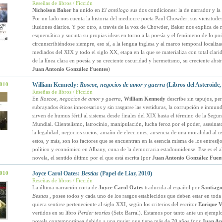
Reseñas de libros / Ficción
Nicholson Baker
ha unido en
El antólogo
sus dos condiciones: la de narrador y la 
Por un lado nos cuenta la historia del mediocre poeta Paul Chowder, sus vicisitude
ilusiones diarios. Y por otro, a través de la voz de Chowder, Baker nos explica d
esquemática y sucinta su propias ideas en torno a la poesía y el fenómeno de lo poé
circunscribiéndose siempre, eso sí, a la lengua inglesa y al marco temporal localiza
mediados del XIX y todo el siglo XX, etapa en la que se materializa con total clari
de la línea clara en poesía y su creciente oscuridad y hermetismo, su creciente abst
Juan Antonio González Fuentes
)
2010
William Kennedy:
Roscoe, negocios de amor y guerra
(Libros del Asteroide,
Reseñas de libros / Ficción
En
Roscoe, negocios de amor y guerra
,
William Kennedy
describe sin tapujos, pe
subrayados éticos innecesarios y sin rasgarse las vestiduras, la corrupción e inmun
sirven de humus fértil al sistema desde finales del XIX hasta el término de la Segu
Mundial. Clientelismo, latrocinio, manipulación, lucha feroz por el poder, asesinat
la legalidad, negocios sucios, amaño de elecciones, ausencia de una moralidad al 
estos, y más, son los factores que se encuentran en la esencia misma de los entresij
político y económico en Albany, cuna de la democracia estadounidense. Ese es el a
novela, el sentido último por el que está escrita (por
Juan Antonio González Fuen
2010
Joyce Carol Oates:
Bestias
(Papel de Liar, 2010)
Reseñas de libros / Ficción
La última narración corta de
Joyce Carol Oates
traducida al español por
Santiago
Bestias
, posee todos y cada uno de los rasgos establecidos que deben estar en tod
quiera sentirse perteneciente al siglo XXI, según los criterios del escritor
Enrique V
vertidos en su libro
Perder teorías
(Seix Barral). Estamos por tanto ante un ejempl
novela contemporánea debido a una mujer que tiene más de 70 años (por
Juan An