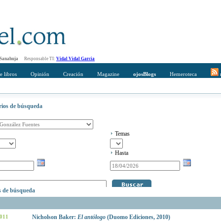
 Sanahuja
Responsable TI:
Vidal Vidal Garcia
e libros
Opinión
Creación
Magazine
ojosBlogs
Hemeroteca
r
erios de búsqueda
Temas
Hasta
os de búsqueda
2011
Nicholson Baker:
El antólogo
(Duomo Ediciones, 2010)