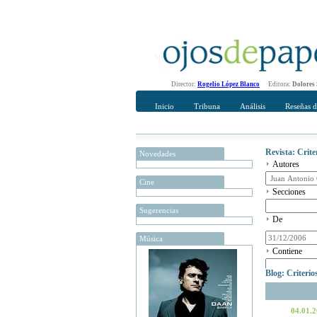
Director:
Rogelio López Blanco
Editora:
Dolores
Inicio
Tribuna
Análisis
Reseñas d
Revista: Crit
Novedades
Autores
Cine
Secciones
Sugerencias
De
Música
Contiene
Blog: Criteri
04.01.