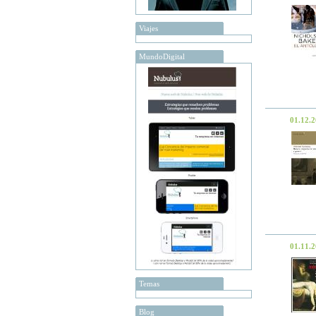
Viajes
MundoDigital
01.12.
01.11.
Temas
Blog