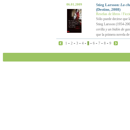
06.01.2009
Stieg Larsson:
La ch
(Destino, 2008)
Reseñas de libros / Ficc
Sólo puede decirse que l
Stieg Larsson (1954-2004
cerilla y un bidón de ga
que la primera novela de 
-
-
-
-
-
-
-
-
1
2
3
4
5
6
7
8
9