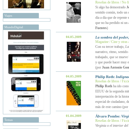
Reseñas de libros / No f
Si algo ha demostrado
J
sentido común, todo un d
Viajes
día a día que de repente
que no ha perdido ni un á
MundoDigital
Fuentes
)
04.05.2009
La sombra del poder
Magazine / Cine y otras 
Con su tercer trabajo,
La
narrativo, ritmo, sentido
trabajado, que se mueve 
y que puede hacer muy en
(por
Juan Antonio Gon
04.05.2009
Philip Roth:
Indigna
Reseñas de libros / Ficc
Philip Roth
ha ido const
EEUU de la segunda mita
interpretación de la hist
especial de ciudadano, de
más de este camino (por
01.04.2009
Álvaro Pombo:
Virgi
Temas
Reseñas de libros / Ficc
Virginia o el interior de