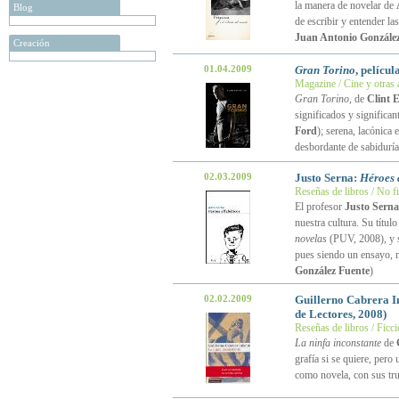
la manera de novelar de
Blog
de escribir y entender las
Juan Antonio González
Creación
01.04.2009
Gran Torino
, pelícu
Magazine / Cine y otras 
Gran Torino
, de
Clint 
significados y significan
Ford
); serena, lacónica
desbordante de sabiduría
02.03.2009
Justo Serna:
Héroes 
Reseñas de libros / No f
El profesor
Justo Serna
nuestra cultura. Su títu
novelas
(PUV, 2008), y s
pues siendo un ensayo, n
González Fuente
)
02.02.2009
Guillerno Cabrera I
de Lectores, 2008)
Reseñas de libros / Ficc
La ninfa inconstante
de
grafía si se quiere, per
como novela, con sus tru