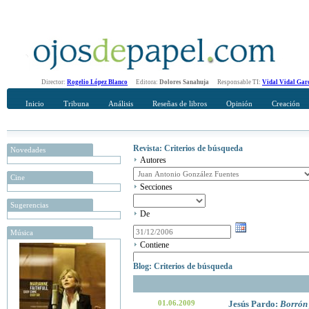
Director:
Rogelio López Blanco
Editora:
Dolores Sanahuja
Responsable TI:
Vidal Vidal Gar
Inicio
Tribuna
Análisis
Reseñas de libros
Opinión
Creación
Revista: Criterios de búsqueda
Novedades
Autores
Cine
Secciones
Sugerencias
De
Música
Contiene
Blog: Criterios de búsqueda
01.06.2009
Jesús Pardo:
Borrón 