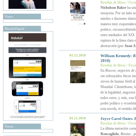
Reseñas de libros / Ficc
Nicholson Baker
ha un
ensayista. Por un lado no
Viajes
miedos e ilusiones diari
manera muy esquemática y
MundoDigital
poético, circunscribiéndo
entre mediados del XIX y 
ruptura de la línea clara
abstracción (por
Juan A
01.12.2010
William Kennedy:
R
2010)
Reseñas de libros / Ficc
En
Roscoe, negocios de
sin subrayados éticos inn
sirven de humus fértil a
Mundial. Clientelismo, la
de la legalidad, negocio
todos estos, y más, son l
poder político y económi
esta novela, el sentido úl
01.11.2010
Joyce Carol Oates:
B
Reseñas de libros / Ficc
Temas
La última narración cort
Roncagliolo
,
Bestias
, p