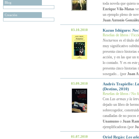
Blog
toda novela que quiera se
Enrique Vila-Matas
ver
un ejemplo pleno de nov
Creación
Juan Antonio González
03.10.2010
Kazuo Ishiguro:
Noc
Reseñas de libros / Ficc
Nocturnos
es el título d
muy significativo subtít
presenta cinco historias 
acción, y en las que un t
lo contado. Y es en este 
presenta cinco historias 
sosegado... (por
Juan A
03.09.2010
Andrés Trapiello:
La
(Destino, 2010)
Reseñas de libros / No f
Con
Las armas y la letr
dejado un libro de hermo
sobrecogedor, construido
canalladas de no pocos e
Unamuno
o
Juan Ram
ejemplificadoras (por
Ju
01.07.2010
Oriol Regàs:
Los año