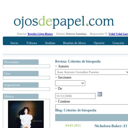
Director:
Rogelio López Blanco
Editora:
Dolores Sanahuja
Responsable TI:
Vidal Vidal Gar
Inicio
Tribuna
Análisis
Reseñas de libros
Opinión
Creación
Revista: Criterios de búsqueda
Novedades
Autores
Cine
Secciones
Sugerencias
De
Música
Contiene
Blog: Criterios de búsqueda
04.01.2011
Nicholson Baker:
El