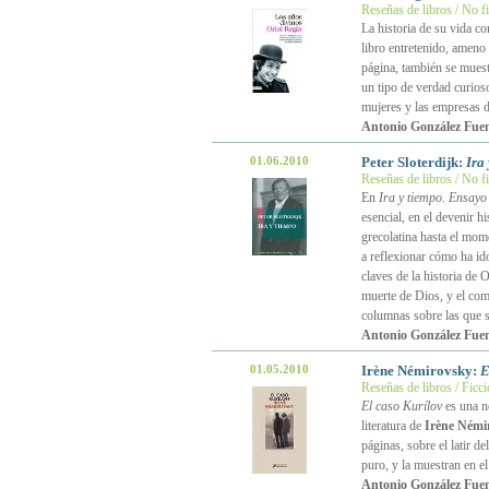
Reseñas de libros / No f
La historia de su vida 
libro entretenido, ameno
página, también se mues
un tipo de verdad curioso
mujeres y las empresas d
Antonio González Fuen
01.06.2010
Peter Sloterdijk:
Ira
Reseñas de libros / No f
En
Ira y tiempo. Ensayo 
esencial, en el devenir h
grecolatina hasta el mome
a reflexionar cómo ha id
claves de la historia de O
muerte de Dios, y el com
columnas sobre las que s
Antonio González Fuen
01.05.2010
Irène Némirovsky:
E
Reseñas de libros / Ficc
El caso Kurílov
es una no
literatura de
Irène Némi
páginas, sobre el latir d
puro, y la muestran en e
Antonio González Fuen