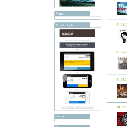
Viajes
01.06.
MundoDigital
01.05.
01.04.
28.02.
Temas