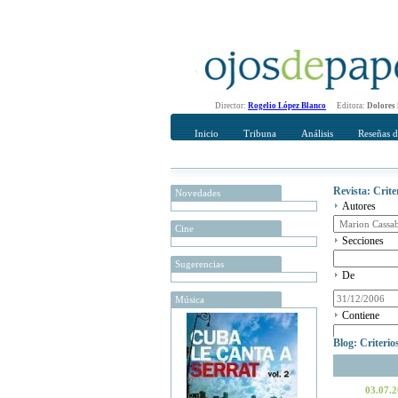
Director:
Rogelio López Blanco
Editora:
Dolores
Inicio
Tribuna
Análisis
Reseñas d
Revista: Crit
Novedades
Autores
Cine
Secciones
Sugerencias
De
Música
Contiene
Blog: Criteri
03.07.