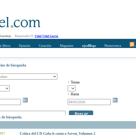
 Sanahuja
Responsable TI:
Vidal Vidal Garcia
e libros
Opinión
Creación
Magazine
ojosBlogs
Hemeroteca
r
erios de búsqueda
Temas
Hasta
os de búsqueda
2007
Crítica del CD
Cuba le canta a Serrat
, Volumen 2