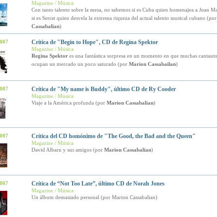
Magazine / Música
Con tanto talento sobre la mesa, no sabemos si es Cuba quien homenajea a Joan Ma
si es Serrat quien desvela la extrema riqueza del actual talento musical cubano (po
Cassabalian
)
2007
Crítica de "Begin to Hope", CD de Regina Spektor
Magazine / Música
Regina Spektor
es una fantástica sorpresa en un momento en que muchas cantautor
ocupan un mercado un poco saturado (por
Marion Cassabailan
)
2007
Crítica de "My name is Buddy", último CD de Ry Cooder
Magazine / Música
Viaje a la América profunda (por
Marion Cassabalian
)
2007
Crítica del CD homónimo de "The Good, the Bad and the Queen"
Magazine / Música
David Albarn y sus amigos (por
Marion Cassabalian
)
2007
Crítica de “Not Too Late”, último CD de Norah Jones
Magazine / Música
Un álbum demasiado personal (por Marion Cassabalian)