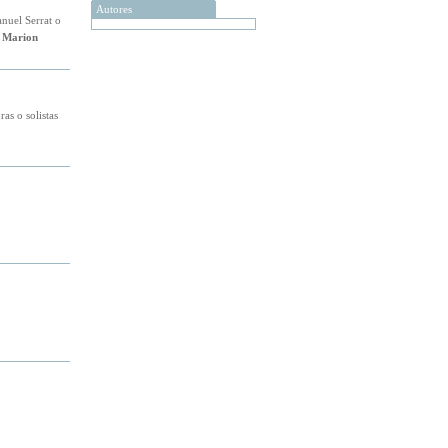
Autores
nuel Serrat o
r
Marion
as o solistas