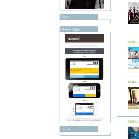
Viajes
MundoDigital
09.05.
18.04.
03.03.
Temas