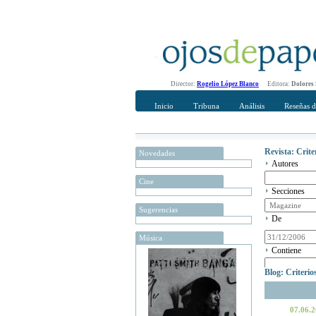
Director:
Rogelio López Blanco
Editora:
Dolores
Inicio
Tribuna
Análisis
Reseñas d
Revista: Crit
Novedades
Autores
Cine
Secciones
Sugerencias
De
Música
Contiene
Blog: Criteri
07.06.