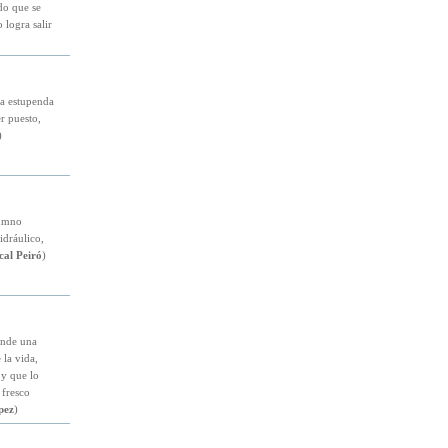
do que se
 logra salir
na estupenda
r puesto,
)
lumno
idráulico,
cal Peiró
)
iende una
 la vida,
y que lo
 fresco
pez
)