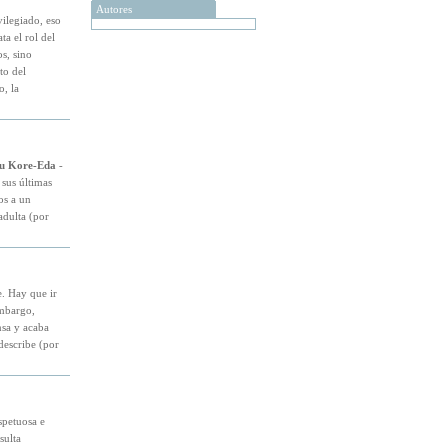
Autores
ilegiado, eso
ata el rol del
s, sino
to del
o, la
u Kore-Eda
-
sus últimas
os a un
adulta (por
e. Hay que ir
embargo,
nsa y acaba
describe (por
spetuosa e
sulta