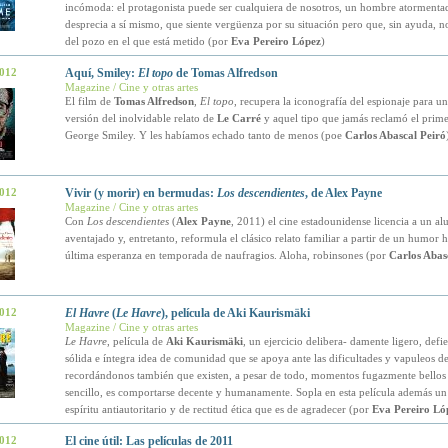
incómoda: el protagonista puede ser cualquiera de nosotros, un hombre atormenta
desprecia a sí mismo, que siente vergüenza por su situación pero que, sin ayuda, no
del pozo en el que está metido (por
Eva Pereiro López
)
2012
Aquí, Smiley:
El topo
de Tomas Alfredson
Magazine / Cine y otras artes
El film de
Tomas Alfredson
,
El topo
, recupera la iconografía del espionaje para u
versión del inolvidable relato de
Le Carré
y aquel tipo que jamás reclamó el prime
George Smiley. Y les habíamos echado tanto de menos (poe
Carlos Abascal Peiró
2012
Vivir (y morir) en bermudas:
Los descendientes
, de Alex Payne
Magazine / Cine y otras artes
Con
Los descendientes
(
Alex Payne
, 2011) el cine estadounidense licencia a un a
aventajado y, entretanto, reformula el clásico relato familiar a partir de un humor h
última esperanza en temporada de naufragios. Aloha, robinsones (por
Carlos Abas
2012
El Havre
(
Le Havre
), película de Aki Kaurismäki
Magazine / Cine y otras artes
Le Havre
, película de
Aki Kaurismäki
, un ejercicio delibera- damente ligero, def
sólida e íntegra idea de comunidad que se apoya ante las dificultades y vapuleos de
recordándonos también que existen, a pesar de todo, momentos fugazmente bellos 
sencillo, es comportarse decente y humanamente. Sopla en esta película además un
espíritu antiautoritario y de rectitud ética que es de agradecer (por
Eva Pereiro Ló
2012
El cine útil: Las películas de 2011