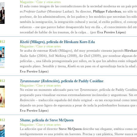
Magazine / Cine y otras artes
El aula como imagen de las contradicciones de la sociedad moderna en un país priv
es
Profesor Lazhar
(Monsieur Lazhar). Su director,
Philippe Falardeau
, no sólo tr
profesor, de los administradores, de los padres y los modelos que necesitan los niño
también la inmigración, la integración cultural y social, el exilio político, el concep
esfuerzo – ese que parece haber desaparecido hoy en día -, el conocimiento del otr
necesidad de hablar de los traumas, de la culpa… (por
Eva Pereiro López
)
2012
Kiseki
(Milagro), película de Hirokazu Kore-Eda
Magazine / Cine y otras artes
Se acaba de estrenar
Kiseki
(Milagro), del muy premiado cineasta japonés
Hirokaz
Nadie Sabe
(2004),
Still Walking
(2008),
Air Doll
(2009), por nombrar algunas de 
películas -, una fábula protagonizada por niños, en la que los adultos están relegad
segundo plano. Sensible y tierna,
Kiseki
es un paso en el aprendizaje hacia la edad 
Eva Pereiro López
)
2012
Tyrannosaur
(
Redención
), película de Paddy Cosidine
Magazine / Cine y otras artes
No existe un momento adecuado para ver
Tyrannosaur
, película de Paddy Cosidin
preparado para visualizar escenas extremadamente incómodas y angustiosas. Sin 
Redención
– traducción española del título original - es tan excepcional como inte
dejando un poso ligero de esperanza a pesar de toda la podredumbre humana que 
Eva Pereiro López
)
2012
Shame
, película de Steve McQueen
Magazine / Cine y otras artes
La adicción que el director
Steve McQueen
describe tan elegante, estética como re
inteligentemente es una prisión sin barrotes. Precisa y casi plástica,
Shame
nunca re