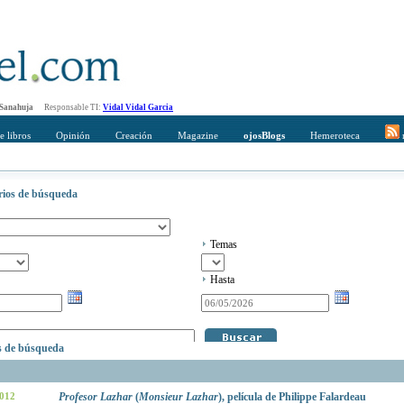
 Sanahuja
Responsable TI:
Vidal Vidal Garcia
e libros
Opinión
Creación
Magazine
ojosBlogs
Hemeroteca
r
erios de búsqueda
Temas
Hasta
os de búsqueda
2012
Profesor Lazhar
(
Monsieur Lazhar
), película de Philippe Falardeau