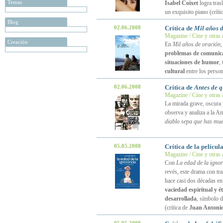
Temas
Isabel Coixet
logra trasl
un exquisito piano (críti
Blog
02.06.2008
Crítica de
Mil años 
Magazine / Cine y otras 
Creación
En
Mil años de oración
problemas de comunic
situaciones de humor
,
cultural
entre los person
02.06.2008
Crítica de
Antes de q
Magazine / Cine y otras 
La mirada grave, oscura 
observa y analiza a la A
diablo sepa que has mue
05.05.2008
Crítica de la películ
Magazine / Cine y otras 
Con
La edad de la igno
revés, este drama con tr
hace casi dos décadas en
vaciedad espiritual y 
desarrollada
, símbolo d
(crítica de
Juan Antonio