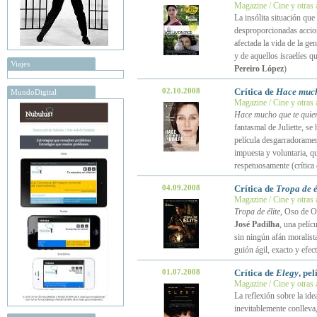
Magazine / Cine y otras 
La insólita situación qu
desproporcionadas accione
afectada la vida de la ge
y de aquellos israelíes q
Viajes
Pereiro López
)
02.10.2008
Crítica de
Hace much
MundoDigital
Magazine / Cine y otras 
Hace mucho que te quie
fantasmal de Juliette, se
película desgarradoramen
impuesta y voluntaria, qu
respetuosamente (crítica
04.09.2008
Crítica de
Tropa de é
Magazine / Cine y otras 
Tropa de élite
, Oso de Or
José Padilha
, una pelí
sin ningún afán moralista
guión ágil, exacto y efect
01.07.2008
Crítica de
Elegy
, pe
Magazine / Cine y otras 
La reflexión sobre la ide
inevitablemente conlleva,