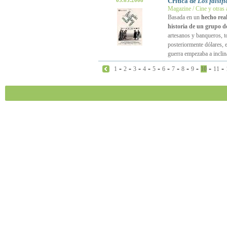
05.05.2008
Crítica de
Los falsif
Magazine / Cine y otras 
Basada en un
hecho rea
historia de un grupo d
artesanos y banqueros, to
posteriormente dólares, 
guerra empezaba a inclin
-
-
-
-
-
-
-
-
-
-
-
1
2
3
4
5
6
7
8
9
10
11