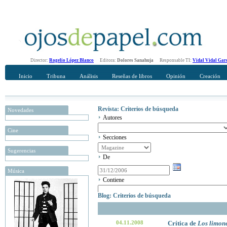
Director:
Rogelio López Blanco
Editora:
Dolores Sanahuja
Responsable TI:
Vidal Vidal Gar
Inicio
Tribuna
Análisis
Reseñas de libros
Opinión
Creación
Revista: Criterios de búsqueda
Novedades
Autores
Cine
Secciones
Sugerencias
De
Música
Contiene
Blog: Criterios de búsqueda
04.11.2008
Crítica de
Los limon