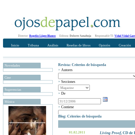
Director:
Rogelio López Blanco
Editora:
Dolores Sanahuja
Responsable TI:
Vidal Vidal Gar
Inicio
Tribuna
Análisis
Reseñas de libros
Opinión
Creación
Revista: Criterios de búsqueda
Novedades
Autores
Cine
Secciones
Sugerencias
De
Música
Contiene
Blog: Criterios de búsqueda
01.02.2011
Living Proof
, CD de