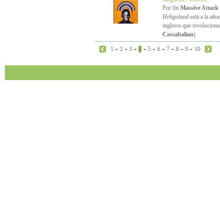
Por fin
Massive Attack
Heligoland
está a la altu
ingleses que revoluciona
Cassabalian
)
-
-
-
-
-
-
-
-
-
1
2
3
4
5
6
7
8
9
10