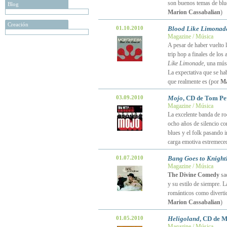
son buenos temas de blu
Blog
Marion Cassabalian
)
Creación
01.10.2010
Blood Like Limonad
Magazine / Música
A pesar de haber vuelto 
trip hop a finales de los
Like Limonade
, una mús
La expectativa que se hab
que realmente es (por
Ma
03.09.2010
Mojo
, CD de Tom Pe
Magazine / Música
La excelente banda de ro
ocho años de silencio c
blues y el folk pasando 
carga emotiva estremece
01.07.2010
Bang Goes to Knigh
Magazine / Música
The Divine Comedy
sa
y su estilo de siempre. 
románticos como divertid
Marion Cassabalian
)
01.05.2010
Heligoland
, CD de M
Magazine / Música