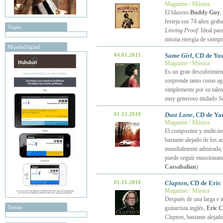
Magazine / Música
El blusero
Buddy Guy
,
festeja sus 74 años gra
Viajes
Linving Proof
. Ideal pa
misma energía de siempr
MundoDigital
04.01.2011
Same Girl
, CD de Yo
Magazine / Música
Es un gran descubrimien
sorprende tanto como agr
simplemente por su talen
muy generoso titulado
S
01.12.2010
Dust Lane
, CD de Ya
Magazine / Música
El compositor y multi-in
bastante alejado de los a
mundialmente admirada
puede seguir emocionando
Cassabalian
)
01.11.2010
Clapton
, CD de Eric
Magazine / Música
Después de una larga e in
Temas
guitarrista inglés,
Eric C
Clapton
, bastante alejad