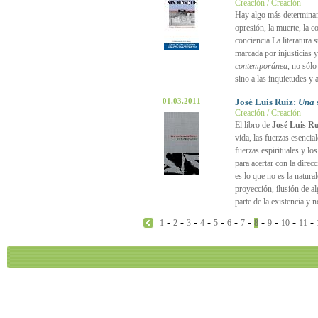
Creación / Creación
Hay algo más determinante
opresión, la muerte, la c
conciencia.La literatura
marcada por injusticias y
contemporánea
, no sólo
sino a las inquietudes y 
01.03.2011
José Luis Ruiz:
Una 
Creación / Creación
El libro de
José Luis Ru
vida, las fuerzas esencia
fuerzas espirituales y los
para acertar con la dire
es lo que no es la natural
proyección, ilusión de a
parte de la existencia y 
-
-
-
-
-
-
-
-
-
-
-
1
2
3
4
5
6
7
8
9
10
11