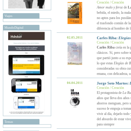
Creación / Creación
Amor malo y feroz
de
L
bebida, el miedo, la mala
Viajes
no aptos para los pusilán
el trasfondo común de la
MundoDigital
diferencia al hombre de l
02.05.2011
Carles Riba:
Elegías
Creación / Creación
Carles Riba
creía en la 
clásicos. Sí, pero sobre t
que partió junto a su esp
lo que estas
Elegías de Bi
consideradas su obra cum
emana, con delicadeza, u
04.04.2011
Jorge Soto Martos:
Creación / Creación
El protagonista de
La Ru
años que lleva dos años s
ahorros menguan, pero se
suceso le empuja a toma
vivir al día, dejarlo tod
del absurdo de estar viv
Temas
para siempre