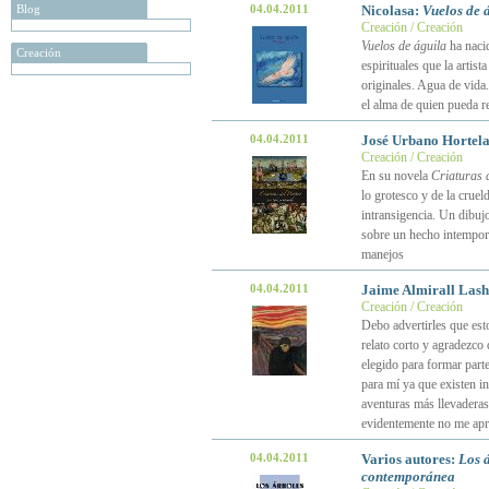
Blog
04.04.2011
Nicolasa:
Vuelos de 
Creación / Creación
Vuelos de águila
ha nacid
Creación
espirituales que la artis
originales. Agua de vid
el alma de quien pueda r
04.04.2011
José Urbano Hortel
Creación / Creación
En su novela
Criaturas 
lo grotesco y de la crue
intransigencia. Un dibujo
sobre un hecho intemporal
manejos
04.04.2011
Jaime Almirall Lash
Creación / Creación
Debo advertirles que esto
relato corto y agradezco
elegido para formar part
para mí ya que existen i
aventuras más llevaderas
evidentemente no me apr
04.04.2011
Varios autores:
Los á
contemporánea