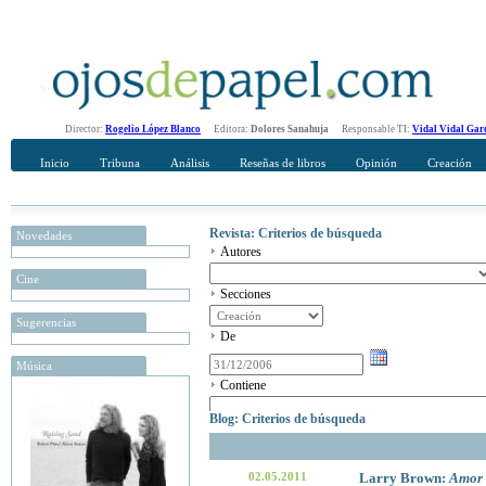
Director:
Rogelio López Blanco
Editora:
Dolores Sanahuja
Responsable TI:
Vidal Vidal Gar
Inicio
Tribuna
Análisis
Reseñas de libros
Opinión
Creación
Revista: Criterios de búsqueda
Novedades
Autores
Cine
Secciones
Sugerencias
De
Música
Contiene
Blog: Criterios de búsqueda
02.05.2011
Larry Brown:
Amor 