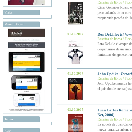
Reseñas de libros / Ficc
César González Ruano es
Viajes
pero, además de su obra e
propia vida (reseña de
J
MundoDigital
01.10.2007
Don DeLillo:
El homb
Reseñas de libros / Ficc
Para DeLillo el ataque d
despertarnos de un amodor
fantasmas del género h
01.10.2007
John Updike:
Terrori
Reseñas de libros / Ficc
John Updike muestra la g
el país donde atenta (re
03.09.2007
Juan Carlos Romero
Net, 2006)
Temas
Reseñas de libros / Ficc
La novela de Juan Carlo
nueva narrativa cubana 
Blog