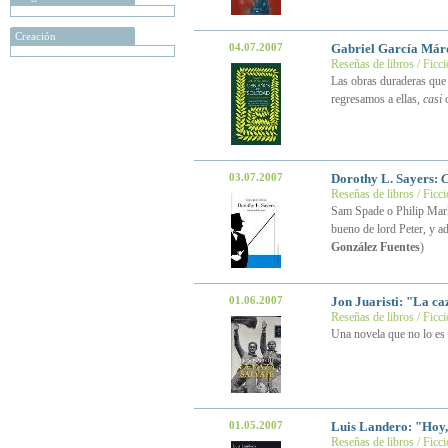
Creación
04.07.2007
Gabriel García Már
Reseñas de libros / Ficc
Las obras duraderas que
regresamos a ellas,
casi
c
03.07.2007
Dorothy L. Sayers:
C
Reseñas de libros / Ficc
Sam Spade o Philip Marlo
bueno de lord Peter, y a
González Fuentes
)
01.06.2007
Jon Juaristi: "La ca
Reseñas de libros / Ficc
Una novela que no lo es
01.05.2007
Luis Landero: "Hoy, 
Reseñas de libros / Ficc