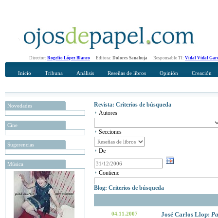
Director:
Rogelio López Blanco
Editora:
Dolores Sanahuja
Responsable TI:
Vidal Vidal Gar
Inicio
Tribuna
Análisis
Reseñas de libros
Opinión
Creación
Revista: Criterios de búsqueda
Novedades
Autores
Cine
Secciones
Sugerencias
De
Música
Contiene
Blog: Criterios de búsqueda
04.11.2007
José Carlos Llop:
Pa