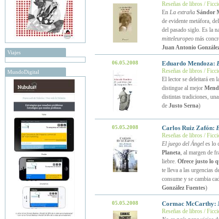
Reseñas de libros / Ficc
En
La extraña
Sándor 
de evidente metáfora, de
del pasado siglo. Es la n
mitteleuropeo
más concre
Juan Antonio González
Viajes
06.05.2008
Eduardo Mendoza:
Reseñas de libros / Ficc
MundoDigital
El lector se deleitará en 
distingue al mejor
Mend
distintas tradiciones, un
de
Justo Serna
)
05.05.2008
Carlos Ruiz Zafón:
E
Reseñas de libros / Ficc
El juego del Ángel
es lo 
Planeta
, al margen de f
liebre.
Ofrece justo lo
te lleva a las urgencias 
consume y se cambia cad
González Fuentes
)
05.05.2008
Cormac McCarthy:
Reseñas de libros / Ficc