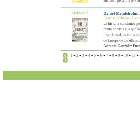
alienante pesadilla (rese
04.02.2008
Daniel Mendelsohn:
Reseñas de libros / Ficc
La historia construida p
punto de vista a la que l
historia oral, es una apa
de Europa de los últimos
Antonio González Fuen
-
-
-
-
-
-
-
-
-
-
-
1
2
3
4
5
6
7
8
9
10
11