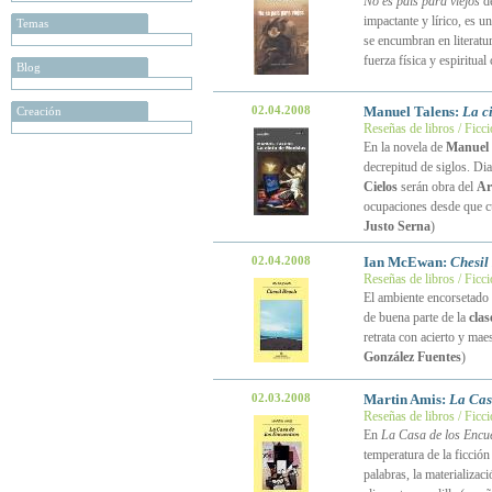
No es país para viejos
d
impactante y lírico, es u
Temas
se encumbran en literatu
fuerza física y espiritua
Blog
02.04.2008
Manuel Talens:
La c
Creación
Reseñas de libros / Ficc
En la novela de
Manuel 
decrepitud de siglos. Dia
Cielos
serán obra del
Ar
ocupaciones desde que cu
Justo Serna
)
02.04.2008
Ian McEwan:
Chesil
Reseñas de libros / Ficc
El ambiente encorsetado e
de buena parte de la
clas
retrata con acierto y mae
González Fuentes
)
02.03.2008
Martin Amis:
La Cas
Reseñas de libros / Ficc
En
La Casa de los Encu
temperatura de la ficción
palabras, la materializa