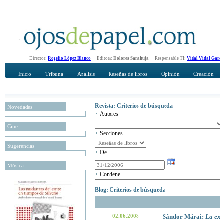
Director:
Rogelio López Blanco
Editora:
Dolores Sanahuja
Responsable TI:
Vidal Vidal Gar
Inicio
Tribuna
Análisis
Reseñas de libros
Opinión
Creación
Revista: Criterios de búsqueda
Novedades
Autores
Cine
Secciones
Sugerencias
De
Música
Contiene
Blog: Criterios de búsqueda
02.06.2008
Sándor Márai:
La e