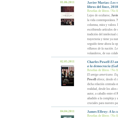
01.06.2011
Javier Marías:
Los v
libros del lince, 2010
Reseñas de libros / No f
Lejos de ocultarse,
Javi
la vida contemporánea. N
columna, mira y valora.
escribiendo artículos de
tradición del intelectual
trayectoria y tiene ya n
seguido tiene ahora la o
villanos de la nación. Le
volanderos, de sus cola
02.05.2011
Charles Powell
El am
a la democracia
(Gal
Reseñas de libros / No f
El amigo americano. Esp
Powell
ofrece, desde el r
dicha relación centrada 
realidad, desde los años 
autor, a caballo entre el
añadido a la compleja y 
cruciales para nuestro pa
04.04.2011
James Ellroy:
A la c
Reseñas de libros / No f