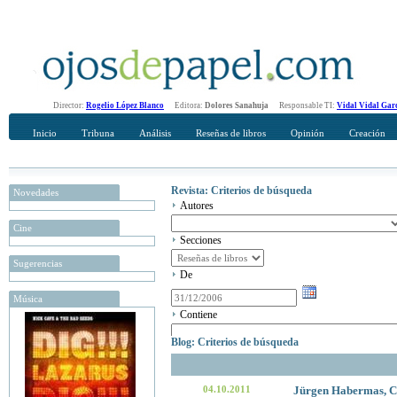
Director:
Rogelio López Blanco
Editora:
Dolores Sanahuja
Responsable TI:
Vidal Vidal Gar
Inicio
Tribuna
Análisis
Reseñas de libros
Opinión
Creación
Revista: Criterios de búsqueda
Novedades
Autores
Cine
Secciones
Sugerencias
De
Música
Contiene
Blog: Criterios de búsqueda
04.10.2011
Jürgen Habermas, Ch