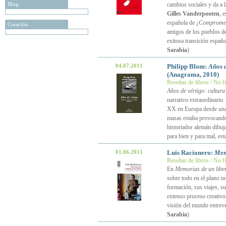
Blog
cambios sociales y da a l
Gilles Vanderpooten
, 
española de
¡Compromet
Creación
amigos de los pueblos de
exitosa transición españo
Sarabia
)
04.07.2011
Philipp Blom:
Años d
(Anagrama, 2010)
Reseñas de libros / No f
Años de vértigo: cultur
narrativo extraordinario.
XX en Europa desde una ó
masas estaba provocando
historiador alemán dibu
para bien y para mal, e
01.06.2011
Luis Racionero:
Memo
Reseñas de libros / No f
En
Memorias de un liber
sobre todo en el plano in
formación, sus viajes, su
extenso proceso creativo.
visión del mundo entreve
Sarabia
)