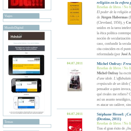
religión en la esfera
Reseñas de libros / No f
El poder de la religión e
Viajes
de
Jürgen Habermas
(D
(Cleveland, 1956), y
Cor
MundoDigital
unidos en la tarea intele
la ética política contemp
noción de secularización
caso, confundir la secula
cita coinciden en el pun
reformulada (por
José A
04.07.2011
Michel Onfray:
Freu
Reseñas de libros / No f
Michel Onfray
ha escrit
d'une idole. L'affabulati
crepúsculo de un ídolo
(
pensador a quien invoca,
qué rivales me refiero? O
así un asunto neurálgico,
es atacar un cadáver, si
04.07.2011
Stéphane Hessel:
¡Co
(Destino, 2011)
Temas
Reseñas de libros / No f
Tras el gran éxito de
¡In