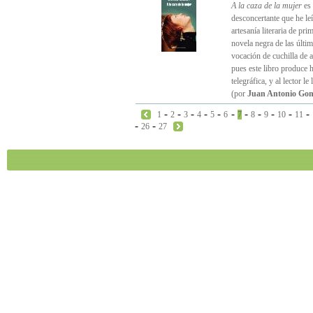
A la caza de la mujer
es 
desconcertante que he leí
artesanía literaria de pri
novela negra de las últi
vocación de cuchilla de af
pues este libro produce h
telegráfica, y al lector 
(por
Juan Antonio Gon
-
-
-
-
-
-
-
-
-
-
-
1
2
3
4
5
6
7
8
9
10
11
-
-
26
27