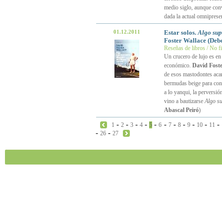
medio siglo, aunque con
dada la actual omniprese
01.12.2011
Estar solos.
Algo sup
Foster Wallace (Debo
Reseñas de libros / No f
Un crucero de lujo es en 
económico.
David Foste
de esos mastodontes acar
bermudas beige para confe
a lo yanqui, la perversió
vino a bautizarse
Algo su
Abascal Peiró
)
-
-
-
-
-
-
-
-
-
-
-
1
2
3
4
5
6
7
8
9
10
11
-
-
26
27