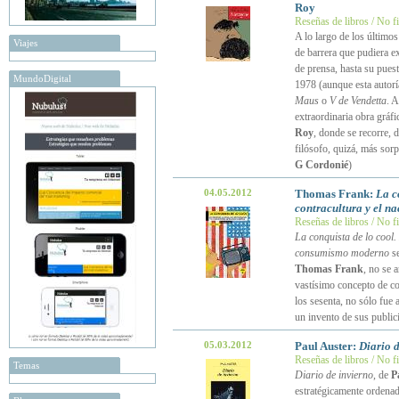
Roy
Reseñas de libros / No f
A lo largo de los últimos
Viajes
de barrera que pudiera e
de prensa, hasta su puest
MundoDigital
1978 (aunque esta autorí
Maus
o
V de Vendetta
. 
extraordinaria obra gráf
Roy
, donde se recorre, 
filósofo, quizá, más sor
G Cordonié
)
04.05.2012
Thomas Frank:
La c
contracultura y el 
Reseñas de libros / No f
La conquista de lo cool. 
consumismo moderno
se
Thomas Frank
, no se 
vastísimo concepto de c
los sesenta, no sólo fue
un invento de sus public
05.03.2012
Paul Auster:
Diario d
Reseñas de libros / No f
Temas
Diario de invierno
, de
P
estratégicamente ordenad