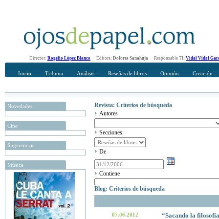
Director:
Rogelio López Blanco
Editora:
Dolores Sanahuja
Responsable TI:
Vidal Vidal Gar
Inicio
Tribuna
Análisis
Reseñas de libros
Opinión
Creación
Revista: Criterios de búsqueda
Novedades
Autores
Cine
Secciones
Sugerencias
De
Música
Contiene
Blog: Criterios de búsqueda
07.06.2012
“Sacando la filosofí