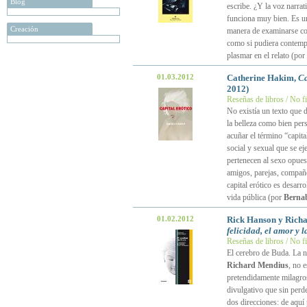
Blog
escribe. ¿Y la voz narra
funciona muy bien. Es un
Creación
manera de examinarse con
como si pudiera contempl
plasmar en el relato (por
01.03.2012
Catherine Hakim,
Ca
2012)
Reseñas de libros / No f
No existía un texto que d
la belleza como bien per
acuñar el término “capita
social y sexual que se ej
pertenecen al sexo opues
amigos, parejas, compañe
capital erótico es desar
vida pública (por
Berna
01.02.2012
Rick Hanson y Rich
felicidad, el amor y l
Reseñas de libros / No f
El cerebro de Buda. La ne
Richard Mendius
, no 
pretendidamente milagros
divulgativo que sin perder
dos direcciones: de aquí 