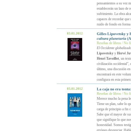
pensamientos a su vez m
establecerán un lazo de r
sufrimiento. La obra alc
capaces de recordar que
ruido de fondo en forma 
03.01.2012
Gilles Lipovetsky y
cultura planetaria
(A
Reseñas de libros / No f
El Occidente globalizado
Lipovetsky
y
Hervé Ju
Henri Tavoillot
, un tex
civilización occidental”,
último, una discusión en 
encontrará en este volum
configura en esta primer
03.01.2012
La caja no era tonta
Reseñas de libros / No f
Merece mucho la pena l
Tiene un plan, sabe lo q
carga de principio a fin 
Sabe que el mayor de sus 
que signifique lo que no
honestidad. Somos testig
erróneo despreciar. Habl