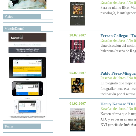
Reseñas de libros / No f
Para su último libro, Ma
psicología, la inteligenci
Viajes
MundoDigital
28.02.2007
Ferran Gallego: "To
Reseñas de libros / No f
Una disección del naciona
hitleriana (reseña de
Rog
05.02.2007
Pablo Pérez-Míngue
Reseñas de libros / No f
El fotógrafo que mejor 
fotografiar tiene esa mez
inclinación por el retrat
01.02.2007
Henry Kamen: "Del I
Reseñas de libros / No f
Kamen afirma que la mayo
XIX y se basan en una in
XVI (reseña de
Inés As
Temas