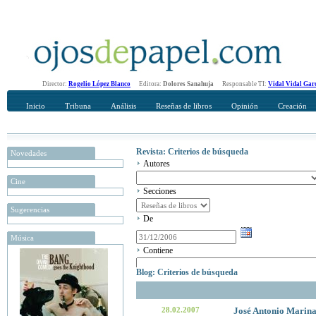
Director:
Rogelio López Blanco
Editora:
Dolores Sanahuja
Responsable TI:
Vidal Vidal Gar
Inicio
Tribuna
Análisis
Reseñas de libros
Opinión
Creación
Revista: Criterios de búsqueda
Novedades
Autores
Cine
Secciones
Sugerencias
De
Música
Contiene
Blog: Criterios de búsqueda
28.02.2007
José Antonio Marin