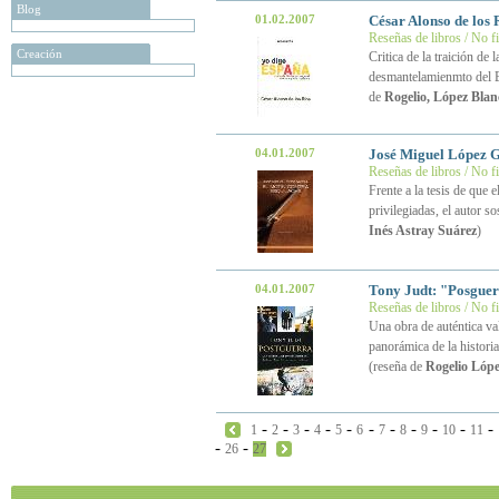
Blog
01.02.2007
César Alonso de los 
Reseñas de libros / No f
Creación
Critica de la traición de
desmantelamienmto del Es
de
Rogelio, López Blan
04.01.2007
José Miguel López G
Reseñas de libros / No f
Frente a la tesis de que 
privilegiadas, el autor 
Inés Astray Suárez
)
04.01.2007
Tony Judt: "Posguer
Reseñas de libros / No f
Una obra de auténtica va
panorámica de la histori
(reseña de
Rogelio Lópe
-
-
-
-
-
-
-
-
-
-
-
1
2
3
4
5
6
7
8
9
10
11
-
-
26
27