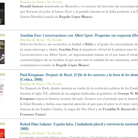
Reseñas de libros / No ficción
Donald Sassoon
desentraña en
Mussolini y el ascenso del fascismo
las circunstancia
que llevaron al poder al futuro
Duce
y al partido fascista en la Italia posterior a la
Guerra Mundial (reseña de
Rogelio López Blanco
)
2008
Joachim Fest:
Conversaciones con Albert Speer. Preguntas sin respuesta
(Des
Reseñas de libros / No ficción
Sobre los hechos y sus recuerdos, la lealtad a
Hitler
y el grado de conocimiento de
en masa interroga y objeta
Joachim Fest
al arquitecto oficial de la jafatura nazi en
Conversaciones con Albert Speer
, un impresionante trabajo en el que traza el retrat
caractereológico de un hombre al que pone ante la realidad de sus omisiones, amb
ocultamientos (reseña de
Rogelio López Blanco
)
2008
Paul Krugman:
Después de Bush. El fin de los neocons y la hora de los dem
(Crítica, 2008)
Reseñas de libros / No ficción
En
Después de Bush
, donde sintetiza su visión de la evolución política de los Esta
durante el siglo XX, además de las páginas dedicadas al gobierno de
George W. B
Krugman
repasa la historia reciente del país. Arranca con el periodo que la histori
la Edad Dorada y dedica una especial atención al que para el autor es el mejor peri
historia de los Estados Unidos, la etapa del
New Deal
y de
Franklin D. Roosevelt
(
Francisco Fuster
)
2008
Rafael Díaz-Salazar:
España laica. Ciudadanía plural y convivencia nacional
2008)
Reseñas de libros / No ficción
La tensión izquierda-Iglesia marca
España laica. Ciudadanía plural y convivencia