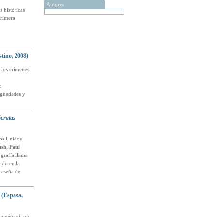
Autores
s históricas
 Primera
tino, 2008)
 los crímenes
o
igüedades y
ócratas
dos Unidos
ush
,
Paul
ografía llama
odo en la
reseña de
(Espasa,
 nacional
, un