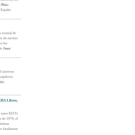
 Díaz-
n España
da normal de
n de escritor
os los
 de
Juan
l universo
bajadores
ia
)
BA Libros,
so entre EEUU
e de 1979, el
stintas
on finalmente