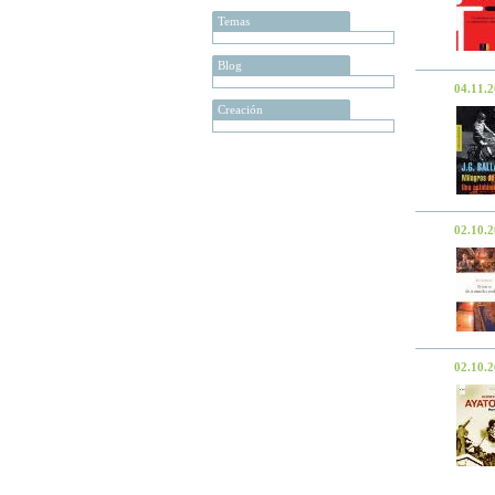
Temas
Blog
04.11.
Creación
02.10.
02.10.