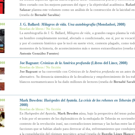
libro cortado con los mejores patrones del rigor y la objetividad académica.
Rafael
Salazar
plantea este volumen como un análisis de la construcción de la laicidad e
(reseña de
Bernabé Sarabia
)
2008
J. G. Ballard:
Milagros de vida. Una autobiografía
(Mondadori, 2008)
Reseñas de libros / No ficción
La autobiografía de J. G. Ballard,
Milagros de vida
, a grandes rasgos plasma la vi
un hombre completamente normal, afectado o condicionado, eso sí, por su vocació
y por el contexto histórico que le tocó en suerte vivir, contexto plagado, como tod
momentos de la historia, de acontecimientos más o menos extraordinarios (reseña
Antonio González Fuentes
)
2008
Joe Bageant:
Crónicas de la América profunda
(Libros del Lince, 2008)
Reseñas de libros / No ficción
Joe Bageant
se ha convertido con
Crónicas de la América profunda
en un astro de
alternativo. Su denuncia sistemática de la decadencia y empobrecimiento de los tra
blancos norteamericanos le ha dado millones de lectores (reseña de
Bernabé Sarab
2008
Mark Bowden:
Huéspedes del Ayatola. La crisis de los rehenes en Teherán
(R
2008)
Reseñas de libros / No ficción
En
Huéspedes del Ayatola
,
Mark Bowden
aúna, bajo la perspectiva del tenso pul
e Irán por el secuestro de los diplomáticos de la embajada de Teherán en noviembr
contexto de la revolución iraní, sus contradicciones internas y las luchas entre las di
facciones que se habían aliado para derrocar al sha, enfrentamientos que condujer
a la consolidación del régimen teocrático actual (reseña de
Rogelio López Blanco
)