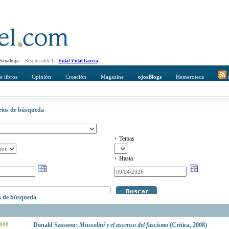
 Sanahuja
Responsable TI:
Vidal Vidal Garcia
e libros
Opinión
Creación
Magazine
ojosBlogs
Hemeroteca
r
erios de búsqueda
Temas
Hasta
os de búsqueda
2008
Donald Sassoon:
Mussolini y el ascenso del fascismo
(Crítica, 2008)