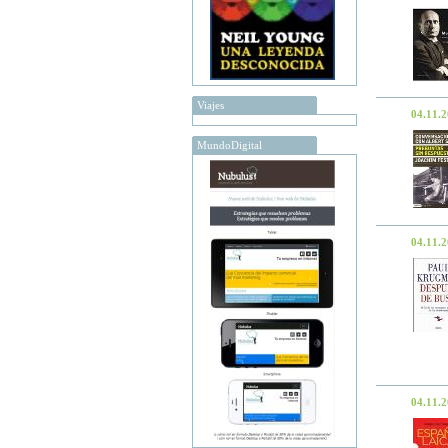
Viajes
04.11.
MundoDigital
04.11.
04.11.