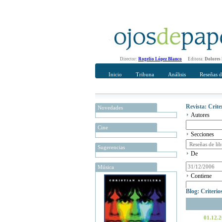
Director:
Rogelio López Blanco
Editora:
Dolores
Inicio
Tribuna
Análisis
Reseñas d
Revista: Crit
Novedades
Autores
Cine
Secciones
Sugerencias
De
Música
Contiene
Blog: Criteri
01.12.