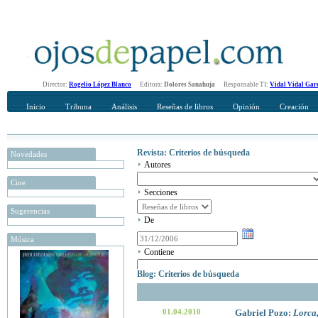
Director:
Rogelio López Blanco
Editora:
Dolores Sanahuja
Responsable TI:
Vidal Vidal Gar
Inicio
Tribuna
Análisis
Reseñas de libros
Opinión
Creación
Revista: Criterios de búsqueda
Novedades
Autores
Cine
Secciones
Sugerencias
De
Música
Contiene
Blog: Criterios de búsqueda
01.04.2010
Gabriel Pozo:
Lorca,