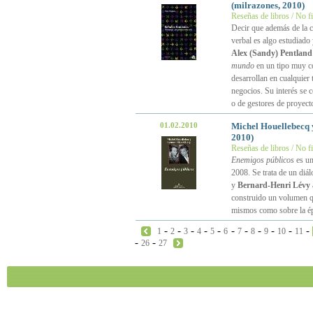
(milrazones, 2010)
Reseñas de libros / No f
Decir que además de la c
verbal es algo estudiado
Alex (Sandy) Pentland
mundo
en un tipo muy co
desarrollan en cualquier 
negocios. Su interés se 
o de gestores de proyect
01.02.2010
Michel Houellebecq
2010)
Reseñas de libros / No f
Enemigos públicos
es un
2008. Se trata de un diá
y
Bernard-Henri Lévy
construido un volumen qu
mismos como sobre la ép
-
-
-
-
-
-
-
-
-
-
-
1
2
3
4
5
6
7
8
9
10
11
-
-
26
27