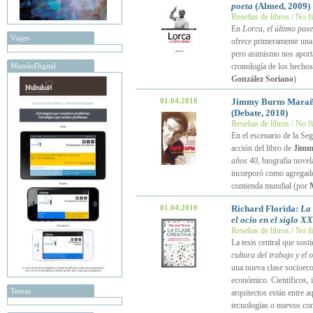
poeta
(Almed, 2009)
Reseñas de libros / No f
En
Lorca, el último pase
Viajes
ofrece primeramente una s
pero asimismo nos aporta 
MundoDigital
cronología de los hechos
González Soriano
)
01.04.2010
Jimmy Burns Mara
(Debate, 2010)
Reseñas de libros / No f
En el escenario de la Se
acción del libro de
Jimm
años 40
, biografía nove
incorporó como agregado 
contienda mundial (por
01.04.2010
Richard Florida:
La 
el ocio en el siglo XX
Reseñas de libros / No f
La tesis central que sost
cultura del trabajo y el o
una nueva clase socioeco
económico. Científicos, 
Temas
arquitectos están entre 
tecnologías o nuevos cont