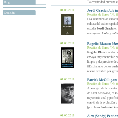
“la creatividad humana e
Blog
01.03.2010
Jordi Gracia:
A la i
Creación
Reseñas de libros / No f
Los sentimientos encontra
cultura del exilio españo
estudia
Jordi Gracia
en 
intemperie. Exilio y cul
01.03.2010
Rogelio Blanco:
Mar
Reseñas de libros / No f
Rogelio Blanco
acaba de
ensayo imprescindible pa
limpio y desprovisto de a
filósofa, uno de los cual
reseña del libro por genti
01.03.2010
Patrick McGilligan:
Reseñas de libros / No f
Al margen de la orienta
de Clint Eastwood
, es i
trayectoria vital y profe
con él, de la evolución 
(por
Juan Antonio Gon
01.03.2010
Alex (Sandy) Pentla