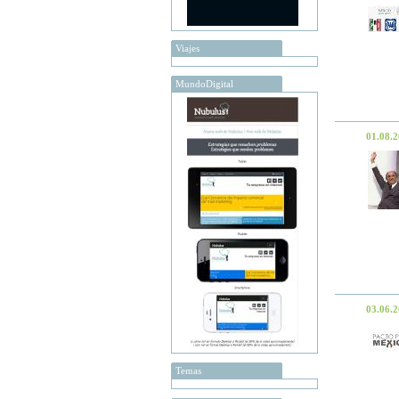
Viajes
MundoDigital
01.08.
03.06.
Temas