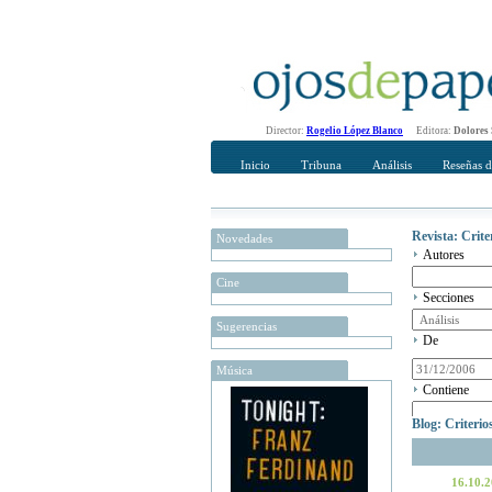
Director:
Rogelio López Blanco
Editora:
Dolores
Inicio
Tribuna
Análisis
Reseñas d
Revista: Crit
Novedades
Autores
Cine
Secciones
Sugerencias
De
Música
Contiene
Blog: Criteri
16.10.