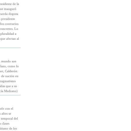
esidente de la
que inauguró
 sorda disputa
s presidente
dos contrarios
 concretos. Lo
 pluralidad a
 que afectan al
el mundo son
plazo, como lo
sor, Calderón.
 de nación en
 pragmatismo
idas que a su
rcía Medrano)
ofe con el
s años se
 temporal del
 clases
itismo de los