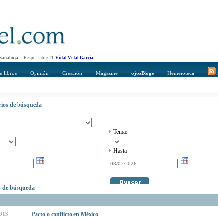
 Sanahuja
Responsable TI:
Vidal Vidal Garcia
e libros
Opinión
Creación
Magazine
ojosBlogs
Hemeroteca
r
erios de búsqueda
Temas
Hasta
os de búsqueda
2013
Pacto o conflicto en México