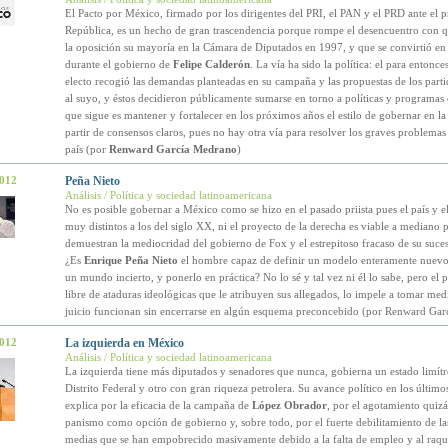
El Pacto por México, firmado por los dirigentes del PRI, el PAN y el PRD ante el pr
República, es un hecho de gran trascendencia porque rompe el desencuentro con 
la oposición su mayoría en la Cámara de Diputados en 1997, y que se convirtió en
durante el gobierno de
Felipe Calderón
. La vía ha sido la política: el para entonce
electo recogió las demandas planteadas en su campaña y las propuestas de los parti
al suyo, y éstos decidieron públicamente sumarse en torno a políticas y programas
que sigue es mantener y fortalecer en los próximos años el estilo de gobernar en la
partir de consensos claros, pues no hay otra vía para resolver los graves problemas
país (por
Renward García Medrano
)
2012
Peña Nieto
Análisis / Política y sociedad latinoamericana
No es posible gobernar a México como se hizo en el pasado priista pues el país y 
muy distintos a los del siglo XX, ni el proyecto de la derecha es viable a mediano 
demuestran la mediocridad del gobierno de Fox y el estrepitoso fracaso de su suce
¿Es
Enrique Peña Nieto
el hombre capaz de definir un modelo enteramente nuevo
un mundo incierto, y ponerlo en práctica? No lo sé y tal vez ni él lo sabe, pero el
libre de ataduras ideológicas que le atribuyen sus allegados, lo impele a tomar med
juicio funcionan sin encerrarse en algún esquema preconcebido (por Renward Ga
2012
La izquierda en México
Análisis / Política y sociedad latinoamericana
La izquierda tiene más diputados y senadores que nunca, gobierna un estado limítr
Distrito Federal y otro con gran riqueza petrolera. Su avance político en los último
explica por la eficacia de la campaña de
López Obrador
, por el agotamiento quizá
panismo como opción de gobierno y, sobre todo, por el fuerte debilitamiento de las
medias que se han empobrecido masivamente debido a la falta de empleo y al raqu