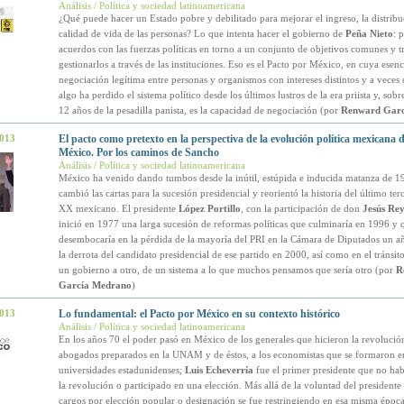
Análisis / Política y sociedad latinoamericana
¿Qué puede hacer un Estado pobre y debilitado para mejorar el ingreso, la distribu
calidad de vida de las personas? Lo que intenta hacer el gobierno de
Peña Nieto
: 
acuerdos con las fuerzas políticas en torno a un conjunto de objetivos comunes y tr
gestionarlos a través de las instituciones. Eso es el Pacto por México, en cuya esenci
negociación legítima entre personas y organismos con intereses distintos y a veces 
algo ha perdido el sistema político desde los últimos lustros de la era priista y, sobr
12 años de la pesadilla panista, es la capacidad de negociación (por
Renward Garc
2013
El pacto como pretexto en la perspectiva de la evolución política mexicana 
México. Por los caminos de Sancho
Análisis / Política y sociedad latinoamericana
México ha venido dando tumbos desde la inútil, estúpida e inducida matanza de 1
cambió las cartas para la sucesión presidencial y reorientó la historia del último terc
XX mexicano. El presidente
López Portillo
, con la participación de don
Jesús Rey
inició en 1977 una larga sucesión de reformas políticas que culminaría en 1996 y 
desembocaría en la pérdida de la mayoría del PRI en la Cámara de Diputados un a
la derrota del candidato presidencial de ese partido en 2000, así como en el tránsit
un gobierno a otro, de un sistema a lo que muchos pensamos que sería otro (por
R
García Medrano
)
2013
Lo fundamental: el Pacto por México en su contexto histórico
Análisis / Política y sociedad latinoamericana
En los años 70 el poder pasó en México de los generales que hicieron la revolución
abogados preparados en la UNAM y de éstos, a los economistas que se formaron e
universidades estadunidenses;
Luis Echeverría
fue el primer presidente que no ha
la revolución o participado en una elección. Más allá de la voluntad del presidente 
cargos por elección popular o designación se fue restringiendo en esa misma época