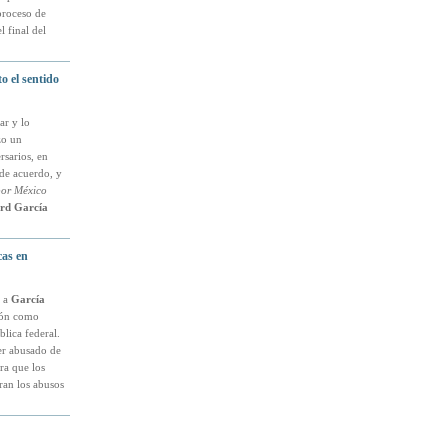
proceso de
l final del
o el sentido
ar y lo
zo un
rsarios, en
 de acuerdo, y
por México
rd García
cas en
e a
García
tión como
lica federal.
ber abusado de
ra que los
ran los abusos