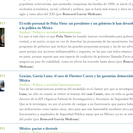
populismo echeverrista, que pretendía compensar las heridas de 1968, se inició el 
exclusión económica, social, cultural y política, que se haría más franca y dura en e
siglo y estos años del XXI (por
Renward García Medrano
)
2013
El estilo personal de Peña Nieto: un presidente y un gobierno le han devuelt
a la política en México
Análisis / Política y sociedad latinoamericana
Lo que sí está claro es que
Peña Nieto
ha trazado nuevas coordenadas para gobern
central, a mi juicio, es que en vez de desechar las propuestas de las oposiciones, hi
programa de gobierno que incluye las grandes propuestas propias y las de sus adve
parte porque son acciones indispensables y urgentes, en las que casi todos estamos
en parte, porque supone que una especie de coalición de gobierno llamada
Pacto 
asegura un piso de viabilidad, como en efecto ha ocurrido hasta ahora (por
Renwa
Medrano
)
2013
Gracias, García Luna: el caso de Florence Cassez y las garantías democráti
México
Análisis / Política y sociedad latinoamericana
Una de las consecuencias positivas del escándalo es el clamor por que se investigu
Luna
, no sólo en cuanto se refiere al manejo del
caso Cassez
, sino en toda su ges
director de la AFI (Agencia Federal de Investigación) y Secretario de Seguridad Púb
Que se le investigue, no por el prurito de castigar a un funcionario que parece ha
sus atribuciones como tantos otros, sino para que este lamentable incidente sirva pa
funcionarios y empleados de Seguridad Pública sepan que en México ya no se tole
del poder (por
Renward García Medrano
)
2012
México: pactar o destruir
Análisis / Política y sociedad latinoamericana