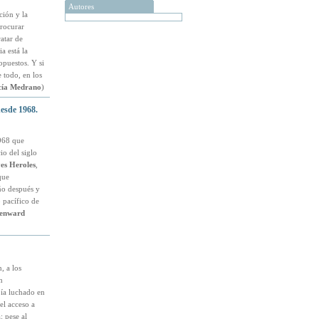
Autores
ción y la
procurar
atar de
a está la
opuestos. Y si
e todo, en los
ía Medrano
)
desde 1968.
968 que
io del siglo
es Heroles
,
que
ño después y
o pacífico de
enward
, a los
n
bía luchado en
el acceso a
: pese al