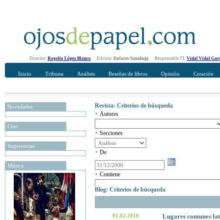
Director:
Rogelio López Blanco
Editora:
Dolores Sanahuja
Responsable TI:
Vidal Vidal Gar
Inicio
Tribuna
Análisis
Reseñas de libros
Opinión
Creación
Revista: Criterios de búsqueda
Novedades
Autores
Cine
Secciones
Sugerencias
De
Música
Contiene
Blog: Criterios de búsqueda
01.02.2010
Lugares comunes lat