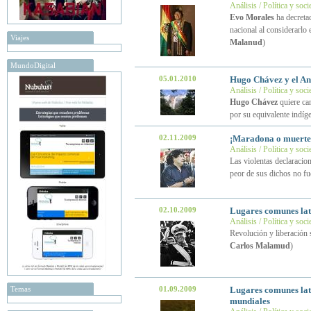
Análisis / Política y soc
Evo Morales
ha decreta
nacional al considerarlo
Viajes
Malanud
)
MundoDigital
05.01.2010
Hugo Chávez y el Ang
Análisis / Política y soc
Hugo Chávez
quiere cam
por su equivalente indíg
02.11.2009
¡Maradona o muerte
Análisis / Política y soc
Las violentas declaracio
peor de sus dichos no f
02.10.2009
Lugares comunes lat
Análisis / Política y soc
Revolución y liberación 
Carlos Malamud
)
Temas
01.09.2009
Lugares comunes lati
mundiales