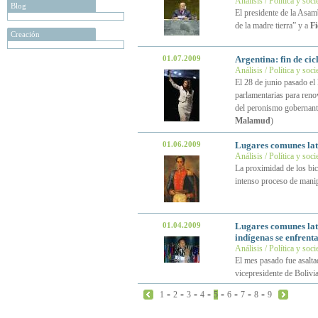
Análisis / Política y soc
Blog
El presidente de la Asa
de la madre tierra” y a
Fi
Creación
01.07.2009
Argentina: fin de cic
Análisis / Política y soc
El 28 de junio pasado el
parlamentarias para renov
del peronismo gobernante
Malamud
)
01.06.2009
Lugares comunes lat
Análisis / Política y soc
La proximidad de los bic
intenso proceso de manip
01.04.2009
Lugares comunes lat
indígenas se enfrenta
Análisis / Política y soc
El mes pasado fue asalta
vicepresidente de Bolivi
-
-
-
-
-
-
-
-
1
2
3
4
5
6
7
8
9