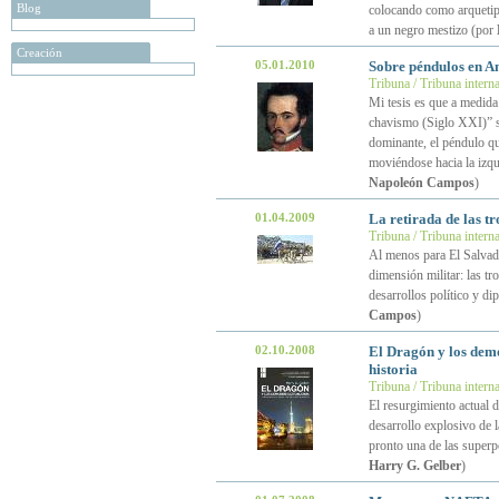
Blog
colocando como arquetipo
a un negro mestizo (por
Creación
05.01.2010
Sobre péndulos en A
Tribuna / Tribuna intern
Mi tesis es que a medida
chavismo (Siglo XXI)” se
dominante, el péndulo que
moviéndose hacia la izqui
Napoleón Campos
)
01.04.2009
La retirada de las tr
Tribuna / Tribuna intern
Al menos para El Salvador
dimensión militar: las tr
desarrollos político y d
Campos
)
02.10.2008
El Dragón y los demo
historia
Tribuna / Tribuna intern
El resurgimiento actual 
desarrollo explosivo de 
pronto una de las superp
Harry G. Gelber
)