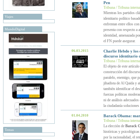
Pen
Tribuna / Tribuna intern
Mientras los partidos cl
Viajes
identitario político basa
enfrentan entre ellos con
MundoDigital
presenta con respecto a 
identidad, amenazada por
el FN puede asegurar.
06.03.2015
Charlie Hebdo y los 
discurso identitario 
Tribuna / Tribuna intern
El objeto de este artícul
construcción del discurso
paralelo, enemigo, que pa
jihadista de Al Qaida y a
también identificar el d
fuerzas políticas modera
ni de análisis adecuados 
la ciudadanía soluciones
01.04.2010
Barack Obama: mare
Tribuna / Tribuna intern
La elección de
Barack 
Temas
históricas y psicológica
por la racionalidad, el ret