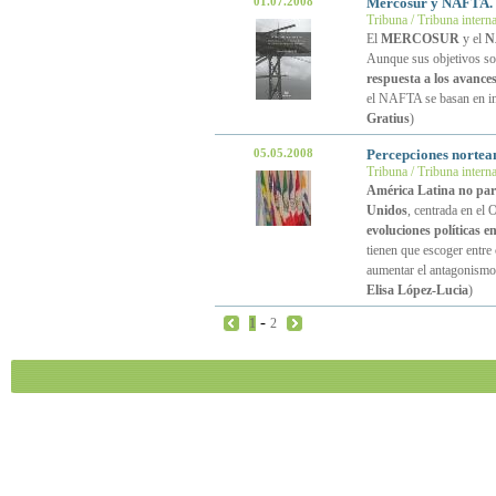
01.07.2008
Mercosur y NAFTA. D
Tribuna / Tribuna intern
El
MERCOSUR
y el
N
Aunque sus objetivos so
respuesta a los avance
el NAFTA se basan en in
Gratius
)
05.05.2008
Percepciones norteam
Tribuna / Tribuna intern
América Latina no pare
Unidos
, centrada en el 
evoluciones políticas 
tienen que escoger entre
aumentar el antagonismo 
Elisa López-Lucia
)
-
1
2