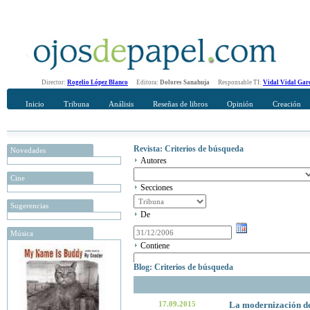
Director:
Rogelio López Blanco
Editora:
Dolores Sanahuja
Responsable TI:
Vidal Vidal Gar
Inicio
Tribuna
Análisis
Reseñas de libros
Opinión
Creación
Revista: Criterios de búsqueda
Novedades
Autores
Cine
Secciones
Sugerencias
De
Música
Contiene
Blog: Criterios de búsqueda
17.09.2015
La modernización del