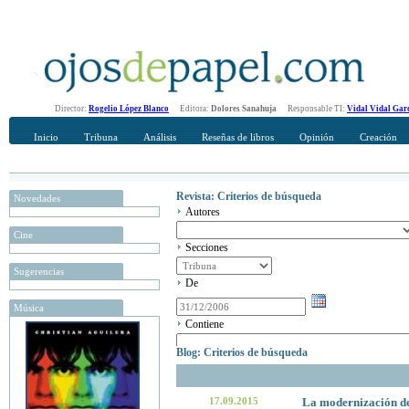
Director:
Rogelio López Blanco
Editora:
Dolores Sanahuja
Responsable TI:
Vidal Vidal Gar
Inicio
Tribuna
Análisis
Reseñas de libros
Opinión
Creación
Revista: Criterios de búsqueda
Novedades
Autores
Cine
Secciones
Sugerencias
De
Música
Contiene
Blog: Criterios de búsqueda
17.09.2015
La modernización del