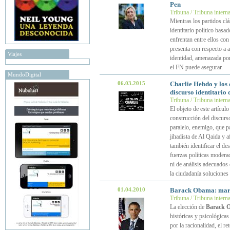
Pen
Tribuna / Tribuna intern
Mientras los partidos cl
identitario político basa
enfrentan entre ellos con
presenta con respecto a 
Viajes
identidad, amenazada por
el FN puede asegurar.
MundoDigital
06.03.2015
Charlie Hebdo y los 
discurso identitario 
Tribuna / Tribuna intern
El objeto de este artícul
construcción del discurso
paralelo, enemigo, que pa
jihadista de Al Qaida y a
también identificar el d
fuerzas políticas modera
ni de análisis adecuados 
la ciudadanía soluciones
01.04.2010
Barack Obama: mare
Tribuna / Tribuna intern
La elección de
Barack 
históricas y psicológica
por la racionalidad, el ret