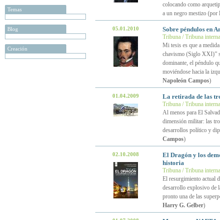
colocando como arquetipo
Temas
a un negro mestizo (por
05.01.2010
Sobre péndulos en A
Blog
Tribuna / Tribuna intern
Mi tesis es que a medida
Creación
chavismo (Siglo XXI)” se
dominante, el péndulo que
moviéndose hacia la izqui
Napoleón Campos
)
01.04.2009
La retirada de las tr
Tribuna / Tribuna intern
Al menos para El Salvador
dimensión militar: las tr
desarrollos político y d
Campos
)
02.10.2008
El Dragón y los demo
historia
Tribuna / Tribuna intern
El resurgimiento actual 
desarrollo explosivo de 
pronto una de las superp
Harry G. Gelber
)