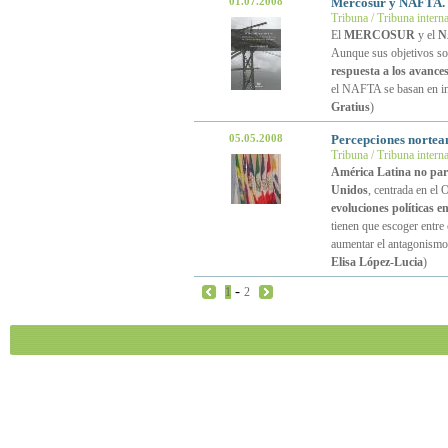
01.07.2008
Mercosur y NAFTA. D
Tribuna / Tribuna intern
El
MERCOSUR
y el
N
Aunque sus objetivos so
respuesta a los avance
el NAFTA se basan en in
Gratius
)
05.05.2008
Percepciones norteam
Tribuna / Tribuna intern
América Latina no pare
Unidos
, centrada en el 
evoluciones políticas 
tienen que escoger entre
aumentar el antagonismo 
Elisa López-Lucia
)
-
1
2