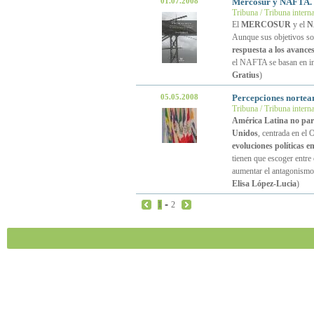
01.07.2008
Mercosur y NAFTA. D
Tribuna / Tribuna intern
El
MERCOSUR
y el
N
Aunque sus objetivos so
respuesta a los avance
el NAFTA se basan en in
Gratius
)
05.05.2008
Percepciones norteam
Tribuna / Tribuna intern
América Latina no pare
Unidos
, centrada en el 
evoluciones políticas 
tienen que escoger entre
aumentar el antagonismo 
Elisa López-Lucia
)
-
1
2