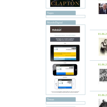
Viajes
MundoDigital
01.06.
01.06.
01.06.
Temas