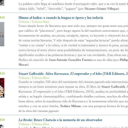
La palabra cafre llega al castellano desde el portugués
cáfer
, que a su vez la tomó 
clásico
kāfir
, “infiel”, “descreído”, “pagano” (por
Nicanor Gómez Villegas
)
2010
Himno al haiku: o cuando la lengua es ópera y luz todavía
Tribuna / Tribuna libre
Como simple lector de literatura que ante todo soy, siempre me gusta tener una pri
que califico de “placentera”, pero luego siguen la del estudioso universitario que, 
herramientas de analista, sus pinzas, escalpelo, tijeras, va leyendo y releyendo los te
de varias teorías literarias. Y sólo después de estas “segundas lecturas” puedo afirma
“resiste o no resiste” a la crítica, si de verdad es interesante y merece la pena, porq
nueva lectura el texto ofrece otras posibilidades de interpretaciones, un pozo sin fi
significados ocultos a las primeras lecturas y que se van revelando. Esas obras son 
Haikus sin estación
de
Juan Antonio González Fuentes
es una de ellas (por
Phili
Morat
)
2010
Stuart Galbraith:
Akira Kurosawa. El emperador y el lobo
(T&B Editores, 2
Tribuna / Tribuna libre
Cuando se cumplen 100 años del nacimiento del cineasta japonés más internacional
tiempos es un buen momento para repasar su obra. El libro de
Stuart Galbraith
,
A
Kurosawa. El emperador y el lobo
(T&B Editores, 2010), analiza en profundidad a
artista y su legado cinematográfico, combinando detalles curiosos, muchos de ello
hasta ahora, sobre la tumultuosa vida de Kurosawa y la tormentosa relación que m
estudios y con su actor fetiche,
Toshiro Mifune
, con una perspicaz lectura de los 
de la obra del cineasta japonés
2010
La Bestia
: Bruce Chatwin o la memoria de un observador
Tribuna / Tribuna libre