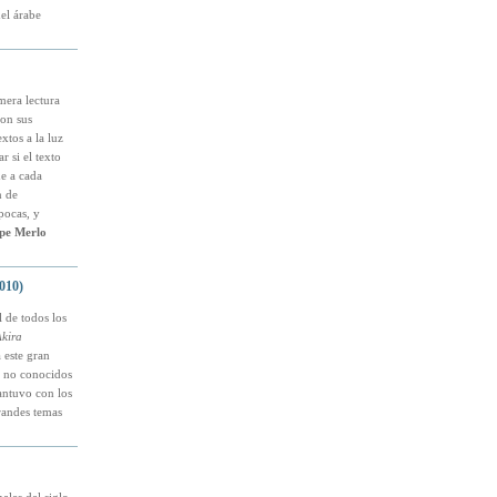
del árabe
mera lectura
con sus
xtos a la luz
r si el texto
ue a cada
n de
pocas, y
ppe Merlo
010)
 de todos los
kira
 este gran
s no conocidos
antuvo con los
grandes temas