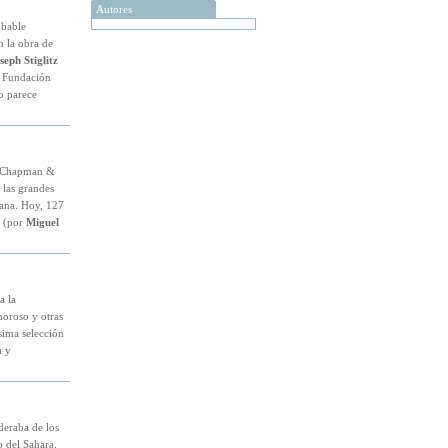
Autores
obable
 la obra de
seph Stiglitz
a Fundación
o parece
de Chapman &
las grandes
cana. Hoy, 127
a (por
Miguel
a la
moroso y otras
sima selección
a y
deraba de los
o del Sahara.