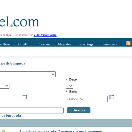
 Sanahuja
Responsable TI:
Vidal Vidal Garcia
e libros
Opinión
Creación
Magazine
ojosBlogs
Hemeroteca
r
erios de búsqueda
Temas
Hasta
os de búsqueda
2010
Agua dulce, agua salada: Zapatero y la macroeconomía