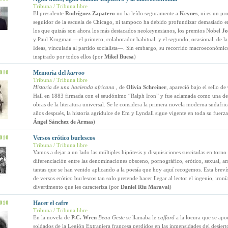
Tribuna / Tribuna libre
El presidente
Rodríguez Zapatero
no ha leído seguramente a
Keynes
, ni es un pr
seguidor de la escuela de Chicago, ni tampoco ha debido profundizar demasiado en
los que quizás son ahora los más destacados neokeynesianos, los premios Nobel
Jo
y Paul Krugman —el primero, colaborador habitual, y el segundo, ocasional, de l
Ideas, vinculada al partido socialista—. Sin embargo, su recorrido macroeconómic
inspirado por todos ellos (por
Mikel Buesa
)
2010
Memoria del
karroo
Tribuna / Tribuna libre
Historia de una hacienda africana
, de
Olivia Schreiner
, apareció bajo el sello 
Hall en 1883 firmada con el seudónimo “Ralph Iron” y fue aclamada como una de 
obras de la literatura universal. Se le considera la primera novela moderna sudafri
años después, la historia agridulce de Em y Lyndall sigue vigente en toda su fuerz
Ángel Sánchez de Armas
)
2010
Versos erótico burlescos
Tribuna / Tribuna libre
Vamos a dejar a un lado las múltiples hipótesis y disquisiciones suscitadas en torno 
diferenciación entre las denominaciones obsceno, pornográfico, erótico, sexual, a
tantas que se han venido aplicando a la poesía que hoy aquí recogemos. Esta breví
de versos erótico burlescos tan solo pretende hacer llegar al lector el ingenio, ironí
divertimento que les caracteriza (por
Daniel Riu Maraval
)
2010
Hacer el cafre
Tribuna / Tribuna libre
En la novela de
P.C. Wren
Beau Geste
se llamaba le
caffard
a la locura que se apo
soldados de la Legión Extranjera francesa perdidos en las inmensidades del desiert