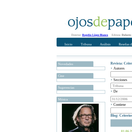
Director:
Rogelio López Blanco
Editora:
Dolores
Inicio
Tribuna
Análisis
Reseñas d
Revista: Crit
Novedades
Autores
Cine
Secciones
Sugerencias
De
Música
Contiene
Blog: Criteri
01.06.