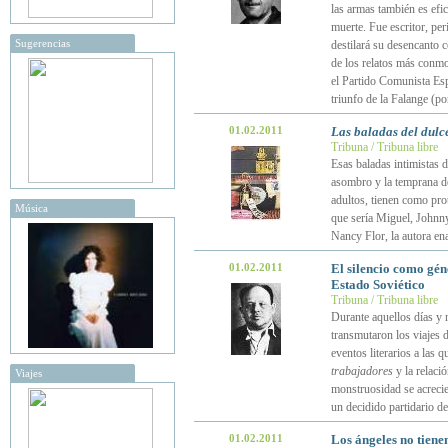
las armas también es efic
muerte. Fue escritor, pe
Sugerencias
destilará su desencanto 
de los relatos más conmo
el Partido Comunista Esp
triunfo de la Falange (p
01.02.2011
Las baladas del dulc
Tribuna / Tribuna libre
Esas baladas intimistas 
asombro y la temprana de
adultos, tienen como pro
Música
que sería Miguel, Johnny
Nancy Flor, la autora e
01.02.2011
El silencio como géne
Estado Soviético
Tribuna / Tribuna libre
Durante aquellos días y 
transmutaron los viajes 
eventos literarios a las 
trabajadores
y la relació
Viajes
monstruosidad se acrecien
un decidido partidario d
01.02.2011
Los ángeles no tien