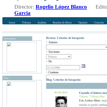
Director:
Rogelio López Blanco
Edit
Garcia
Inicio
Tribuna
Análisis
Reseñas de libros
Opinión
Creación
Revista: Criterios de búsqueda
Novedades
Autores
Secciones
De
Contiene
Cine
Blog: Criterios de búsqueda
01.03.2011
Cuando el futuro no
Tribuna / Tribuna libre
Eric Arthur Blair
, mej
mundo se puede cambiar y