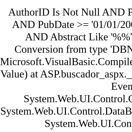
AuthorID Is Not Null AND 
AND PubDate >= '01/01/20
AND Abstract Like '%%'
Conversion from type 'DBNull
Microsoft.VisualBasic.Compil
Value) at ASP.buscador_aspx.
Even
System.Web.UI.Control.
System.Web.UI.Control.DataB
System.Web.UI.Cont