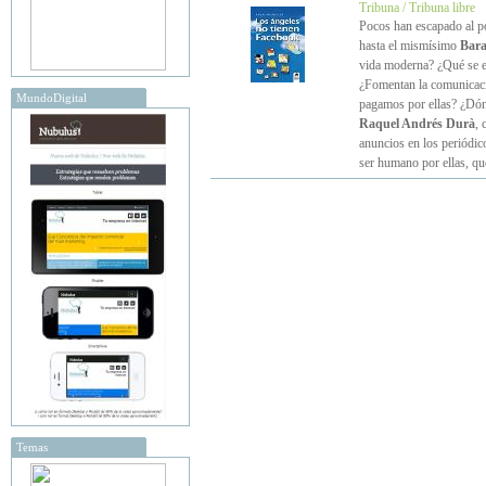
Tribuna / Tribuna libre
Pocos han escapado al po
hasta el mismísimo
Bar
vida moderna? ¿Qué se e
¿Fomentan la comunicaci
MundoDigital
pagamos por ellas? ¿Dón
Raquel Andrés Durà
, 
anuncios en los periódic
ser humano por ellas, q
Temas