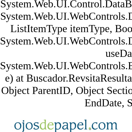
System.Web.UI.Control.DataB
System.Web.UI.WebControls.Da
ListItemType itemType, Bool
System.Web.UI.WebControls.D
useDa
System.Web.UI.WebControls.
e) at Buscador.RevsitaResult
Object ParentID, Object Sect
EndDate, 