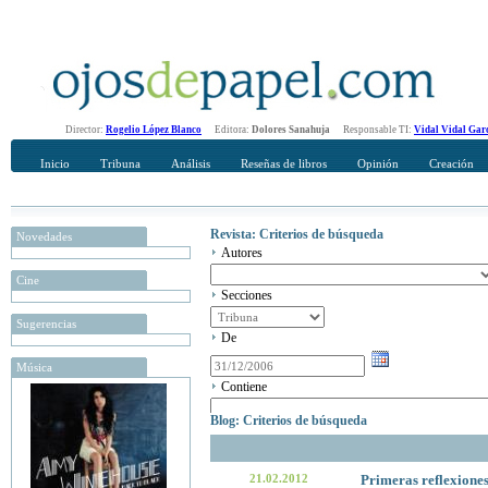
Director:
Rogelio López Blanco
Editora:
Dolores Sanahuja
Responsable TI:
Vidal Vidal Gar
Inicio
Tribuna
Análisis
Reseñas de libros
Opinión
Creación
Revista: Criterios de búsqueda
Novedades
Autores
Cine
Secciones
Sugerencias
De
Música
Contiene
Blog: Criterios de búsqueda
21.02.2012
Primeras reflexiones