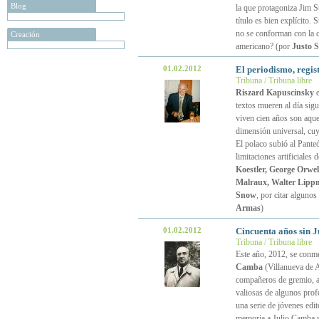
Blog
la que protagoniza Jim S
título es bien explícito. 
no se conforman con la 
Creación
americano? (por
Justo 
01.02.2012
El periodismo, regist
Tribuna / Tribuna libre
Riszard Kapuscinsky
e
textos mueren al día sigu
viven cien años son aquel
dimensión universal, cuy
El polaco subió al Pante
limitaciones artificiales 
Koestler, George Orwe
Malraux, Walter Lipp
Snow
, por citar alguno
Armas
)
01.02.2012
Cincuenta años sin J
Tribuna / Tribuna libre
Este año, 2012, se conme
Camba
(Villanueva de 
compañeros de gremio, a
valiosas de algunos prof
una serie de jóvenes edit
memoria a Julio Camba y