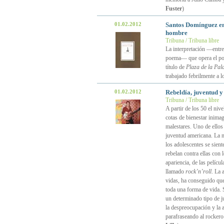
Fuster
)
01.02.2012
Santos Domínguez e
hombre
Tribuna / Tribuna libre
La interpretación —entr
poema— que opera el p
título de
Plaza de la Pal
trabajado febrilmente a l
01.02.2012
Rebeldía, juventud y
Tribuna / Tribuna libre
A partir de los 50 el niv
cotas de bienestar inima
malestares. Uno de ellos 
juventud americana. La m
los adolescentes se sien
rebelan contra ellas con 
apariencia, de las pelícu
llamado
rock’n’roll
. La 
vidas, ha conseguido que
toda una forma de vida. S
un determinado tipo de j
la despreocupación y la a
parafraseando al rockero