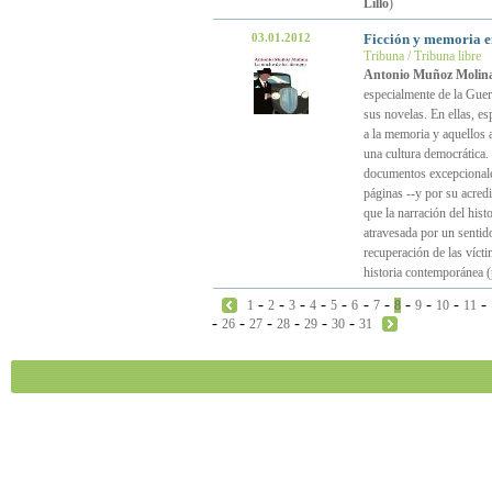
Lillo
)
03.01.2012
Ficción y memoria 
Tribuna / Tribuna libre
Antonio Muñoz Molin
especialmente de la Guerr
sus novelas. En ellas, e
a la memoria y aquellos a
una cultura democrática.
documentos excepcionales
páginas --y por su acred
que la narración del hist
atravesada por un sentid
recuperación de las víct
historia contemporánea 
-
-
-
-
-
-
-
-
-
-
-
1
2
3
4
5
6
7
8
9
10
11
-
-
-
-
-
-
26
27
28
29
30
31