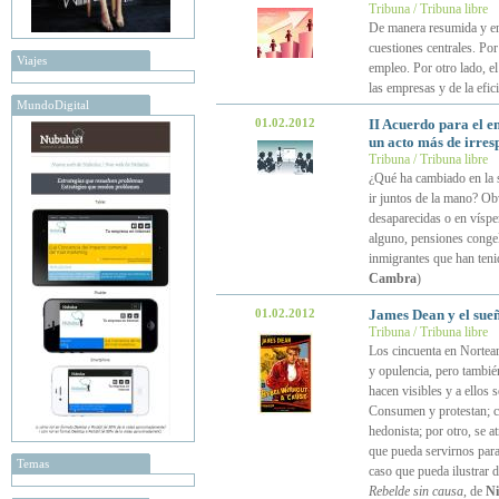
Tribuna / Tribuna libre
De manera resumida y en 
cuestiones centrales. Por
Viajes
empleo. Por otro lado, el
las empresas y de la efic
MundoDigital
01.02.2012
II Acuerdo para el e
un acto más de irres
Tribuna / Tribuna libre
¿Qué ha cambiado en la s
ir juntos de la mano? Ob
desaparecidas o en víspe
alguno, pensiones congel
inmigrantes que han teni
Cambra
)
01.02.2012
James Dean y el sueñ
Tribuna / Tribuna libre
Los cincuenta en Nortea
y opulencia, pero tambié
hacen visibles y a ellos 
Consumen y protestan; c
hedonista; por otro, se 
que pueda servirnos para
Temas
caso que pueda ilustrar 
Rebelde sin causa
, de
Ni