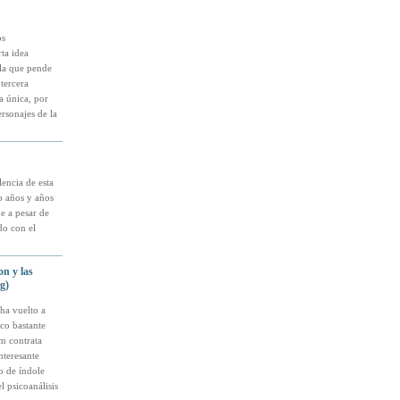
os
ta idea
lla que pende
tercera
a única, por
ersonajes de la
encia de esta
o años y años
e a pesar de
do con el
on y las
g)
ha vuelto a
co bastante
lm contrata
nteresante
o de índole
l psicoanálisis