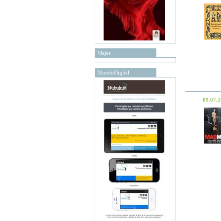
Viajes
MundoDigital
09.07.