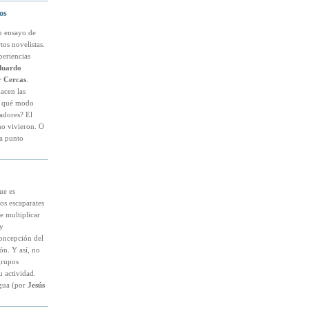
os
n ensayo de
tos novelistas.
periencias
duardo
r Cercas
.
acen las
De qué modo
vadores? El
no vivieron. O
 a punto
ue es
os escaparates
e multiplicar
y
concepción del
ón. Y así, no
grupos
u actividad.
agua (por
Jesús