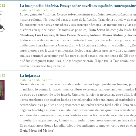
2012
La imaginación histórica. Ensayo sobre novelistas españoles contemporáne
Tribuna / Tribuna libre
La imaginación histórica. Ensayo sobre novelistas españoles contemporáneos
es u
historia cultural. No trata del pasado, sino de la ficción. Trata de la novela y de cier
En concreto reconstruye sus obras y sus correspondencias, las invenciones y las ex
históricas en que se basan. De todas las posibles,
Justo Serna
ha escogido las de
E
Mendoza, Luis Landero, Arturo Pérez-Reverte, Antonio Muñoz Molina
y
Javie
Todos ellos se dan a conocer tras la muerte de Franco y al hacerlo incorporan y reh
tradiciones literarias que la Guerra Civil y la Dictadura quebraron o abolieron. ¿
aprendieron a ser locales y universales, leales a tradiciones previas y a la vez inno
análisis permitirá averiguar qué fue para ellos el pasado, esa contienda del 36 que 
qué fue el régimen franquista, que todos padecieron. O qué fue la Transición, que
estuvo de atascarse trágicamente
2012
La hojarasca
Tribuna / Tribuna libre
No se trata de decir que las editoriales poderosas no hagan productos buenos, porq
manifiesto lo contrario: hacen muchos libros excelentes, aunque también inundan l
de otros que carecen de todo interés. Cumplen funciones necesarias, entre ellas la d
libros excelentes que estaban hechos por editoriales independientes, abaratándolos 
acercándoselos a públicos que previamente no tenían acceso fácil a ellos. Pero su 
negocio les obliga a poner la rentabilidad por encima de cualquier otra consideraci
solo descubrir nuevos autores, sino también atender las necesidades e intereses de 
minoritarios, experimentar, intentar sorprender… son tareas que quedan fuera de s
Es en estas tareas donde las editoriales independientes se mueven como pez en el 
Ortiz Pérez del Molino
)