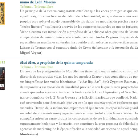
mano de León Moreno
Tribuna / Tribuna libre
Un principio de la ciencia comparatista establece que las voces primigenias que em
aquellos significantes básicos del latido de la humanidad, se reproducen como reso
propios ecos sobre el espejo permeable de los siglos. Su modulación precisa para co
“hecho literario” nos llegaría a través de los contextos culturales en que se forjaron
Viene a cuento esta introducción a propósito de la deliciosa obra que uno de los m
comparatistas del mundo universitario internacional,
André Pageaux
, hispanista 
especialista en mestizajes culturales, ha querido urdir sobre las controvertidas pate
Lázaro de Tormes con el sugestivo título de
Como fiel amante o la invención del La
Miguel Veyrat
)
2012
Mad Men
, a propósito de la quinta temporada
Tribuna / Tribuna libre
Diríase que los protagonistas de
Mad Men
no tienen siquiera un mínimo control sob
discurrir de sus propias vidas. Lo que les sucede a Draper y sus compañeros de per
sus biografías se han vuelto laberínticas -“vidas líquidas”, diría Zygmunt Bauman-
de responder a esa vocación de linealidad previsible con la que fueron proyectadas
cuenta que todos ellos se criaron en la América de la Gran Depresión y el
New Dea
trance traumático de la 2ª Gran Guerra y la inflación patriótica que conllevó. Nada 
está ocurriendo tiene demasiado que ver con lo que sus mayores les explicaron que
sus vidas. Dentro de la inclinación experimental que tienen las capas más vanguardi
sociedad de los sesenta –muy especialmente en una ciudad como Nueva York-, Dr
compañía sufren en carne propia las consecuencias de ese individualismo consumis
supuestamente hedonista y libertario, que constituye la gran promesa de felicidad q
agencias de marketing de la época ofrecían a la sociedad americana de aquel tiem
Montesinos
)