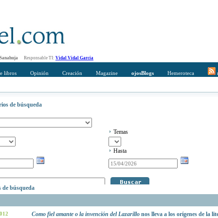
 Sanahuja
Responsable TI:
Vidal Vidal Garcia
e libros
Opinión
Creación
Magazine
ojosBlogs
Hemeroteca
r
erios de búsqueda
Temas
Hasta
os de búsqueda
2012
Como fiel amante o la invención del Lazarillo
nos lleva a los orígenes de la lit