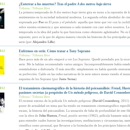
2012
¿Enterrar a los muertos? Tras el padre
A dos metros bajo tierra
Tribuna / Tribuna libre
La primera temporada de
A dos metros bajo tierra
gira en torno a la represión de l
sentimientos en la sociedad industrial moderna. La segunda orbita alrededor de cier
expresada por
Poe
en
El pozo y el péndulo
: aquella que tiene que ver con la cuchi
sobre nuestra existencia y que amenaza a cada instante con caer sobre nosotros. La 
temporada es la idea del padre la que funciona como elemento aglutinador. No es l
supuesto, pero es la que de alguna manera vincula las historias de los principales p
serie (por
Alejandro Lillo
)
2012
Enfermos en serie. Cómo tratar a Tony Soprano
Tribuna / Tribuna libre
Hace poco más de un año empecé a ver
Los Soprano
. Quedé prendado por la excel
serie. Me la habían recomendado varios amigos. Incomprensiblemente había estad
resistiéndome a disfrutarla. O más sencillo: simplemente no había querido enterarm
su perfección. Caído en las redes narrativas de la serie estuve meses viendo el mun
esquema de los Soprano (por
Justo Serna
)
2012
El tratamiento cinematográfico de la historia del psicoanálisis: Freud, Hust
pasiones secretas (a propósito de
Un método peligroso
, de David Cronenber
Tribuna / Tribuna libre
El reciente estreno de la película
Un método peligroso
(
David Cronenberg
, 2011) 
poner de actualidad un tema que ha tenido un tratamiento cinematográfico específi
escaso, la historia del psicoanálisis. La sensación de falta de profundidad de este fi
con la obra de
John Huston
,
Freud, pasión secreta
(1962), película bastante más i
para entender cuales fueron las investigaciones, meditaciones y circunstancias, tant
científica como personal, que llevaron a la formulación de los principios básicos de