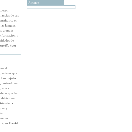
Autores
itieron
nancias de sus
nstituirse en
 las lenguas.
ás grandes
de formación y
rnidades de
zarillo
(por
re el
ipecia es que
, han dejado
, teniendo en
l
, con el
de lo que les
 debían ser
stas de la
aper y
ta,
ue las
po (por
David