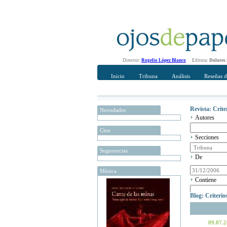
Director:
Rogelio López Blanco
Editora:
Dolores
Inicio
Tribuna
Análisis
Reseñas d
Revista: Crit
Novedades
Autores
Cine
Secciones
Sugerencias
De
Música
Contiene
Blog: Criteri
09.07.