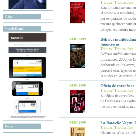
Tribuna / Tribuna libre
Está formándose una nuev
el acceso a la movilidad
Viajes
por temporadas de modo t
nuestro quehacer cotidia
MundoDigital
influyen en nuestro mod
04.05.2009
Delirios multidudina
financieras
Tribuna / Tribuna libre
Delirios multidudinarios
(milrazones, 2009) de
C
desbocada en Inglaterra,
parecerá estar leyendo un
la nitidez en las causas, 
04.05.2009
Oficio de carroñero. 
Tribuna / Tribuna libre
En
Oficio de carroñero. 
de Dalmases
nos explica
menos aventurados, mome
04.05.2009
La
Nouvelle Vague
.
Temas
Tribuna / Tribuna libre
Cincuentas años después 