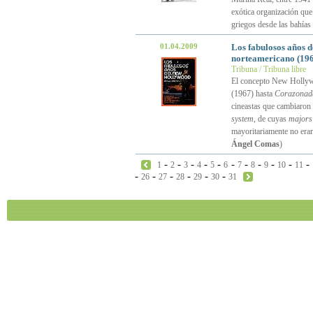
exótica organización que
griegos desde las bahías
01.04.2009
Los fabulosos años 
norteamericano (196
Tribuna / Tribuna libre
El concepto New Hollyw
(1967) hasta
Corazonad
cineastas que cambiaron 
system
, de cuyas
majors
mayoritariamente no era
Ángel Comas
)
-
-
-
-
-
-
-
-
-
-
-
1
2
3
4
5
6
7
8
9
10
11
-
-
-
-
-
-
26
27
28
29
30
31