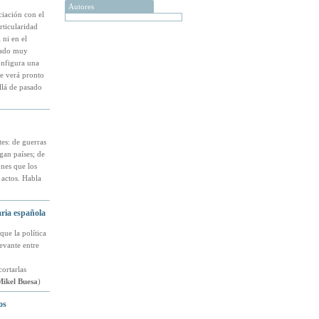
Autores
iación con el
rticularidad
 ni en el
rado muy
onfigura una
se verá pronto
llá de pasado
tes: de guerras
gan países; de
nes que los
 actos. Habla
iaria española
ue la política
evante entre
ortarlas
ikel Buesa
)
os