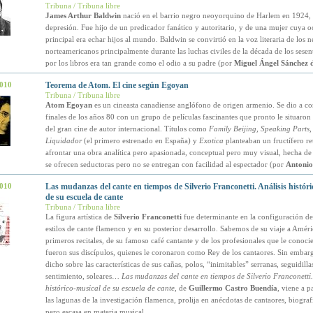
Tribuna / Tribuna libre
James Arthur Baldwin
nació en el barrio negro neoyorquino de Harlem en 1924, 
depresión. Fue hijo de un predicador fanático y autoritario, y de una mujer cuya 
principal era echar hijos al mundo. Baldwin se convirtió en la voz literaria de los 
norteamericanos principalmente durante las luchas civiles de la década de los sese
por los libros era tan grande como el odio a su padre (por
Miguel Ángel Sánchez 
2010
Teorema de Atom. El cine según Egoyan
Tribuna / Tribuna libre
Atom Egoyan
es un cineasta canadiense anglófono de origen armenio. Se dio a co
finales de los años 80 con un grupo de películas fascinantes que pronto le situaron
del gran cine de autor internacional. Títulos como
Family Beijing, Speaking Parts,
Liquidador
(el primero estrenado en España) y
Exotica
planteaban un fructífero ret
afrontar una obra analítica pero apasionada, conceptual pero muy visual, hecha d
se ofrecen seductoras pero no se entregan con facilidad al espectador (por
Antonio
2010
Las mudanzas del cante en tiempos de Silverio Franconetti. Análisis histór
de su escuela de cante
Tribuna / Tribuna libre
La figura artística de
Silverio Franconetti
fue determinante en la configuración de
estilos de cante flamenco y en su posterior desarrollo. Sabemos de su viaje a Améri
primeros recitales, de su famoso café cantante y de los profesionales que le conoci
fueron sus discípulos, quienes le coronaron como Rey de los cantaores. Sin embar
dicho sobre las características de sus cañas, polos, “inimitables” serranas, seguidilla
sentimiento, soleares…
Las mudanzas del cante en tiempos de Silverio Franconetti.
histórico-musical de su escuela de cante
, de
Guillermo Castro Buendía
, viene a p
las lagunas de la investigación flamenca, prolija en anécdotas de cantaores, biografí
pero escasa en materia musical