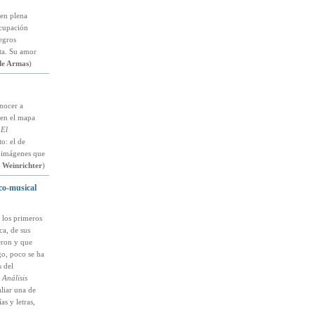
en plena
ocupación
negros
nta. Su amor
de Armas
)
nocer a
 en el mapa
 El
o: el de
e imágenes que
 Weinrichter
)
ico-musical
 los primeros
ca, de sus
eron y que
go, poco se ha
s del
 Análisis
aliar una de
as y letras,