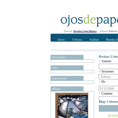
Director:
Rogelio López Blanco
Editora:
Dolores
Inicio
Tribuna
Análisis
Reseñas d
Revista: Crit
Novedades
Autores
Cine
Secciones
Sugerencias
De
Música
Contiene
Blog: Criteri
01.10.