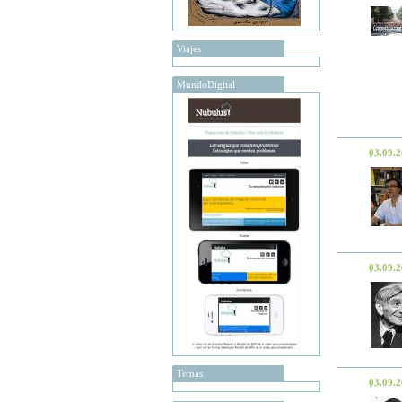
Viajes
MundoDigital
03.09.
03.09.
Temas
03.09.