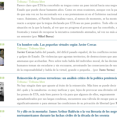
Tribuna / Tribuna libre
Parece claro que ETA ha concebido su tregua como un paso inicial hacia una negoc
Estado que puede durar bastantes años. Como en otras ocasiones, aunque con la pa
de que esta vez no ha encontrado eco a sus pretensiones ni en el Gobierno nacional
vasco. Asimismo, el Partido Nacionalista vasco, al menos de momento, se ha most
reacio a aceptar que la tregua declarada por ETA sea un paso positivo. Todo ello c
situación en la que la banda, al ver que no progresa el proceso que ha concebido, 
frustrada y tratará de recuperar la iniciativa cometiendo atentados, tal vez no más a
un semestre (por
Mikel Buesa
)
2010
Un hombre solo. Las
pequeñas virtudes
según Javier Cercas
Tribuna / Tribuna libre
Javier Cercas
habla del pasado, del difícil pasado español, de los conflictos recien
y golpes de Estado. De violencias que agostan territorios; de destrucciones que ane
amenazas que acobardan. Pero sobre todo habla del individuo moral, de las decisio
humanos toman sin escudarse y sin excusarse, arrostrando las consecuencias de sus
de la responsabilidad y habla de la virtud, grande o pequeña... (por
Justo Serna
)
2010
Reinserción de presos terroristas: un análisis crítico de la política penitenc
Tribuna / Tribuna libre
No hay ningún dato que apunte al éxito de la reinserción. Más bien se puede decir q
del «palo y la zanahoria» es muy ineficaz y que, lejos de provocar una división rel
los presos de ETA, más bien parece la vía para que algunos de ellos, seguramente
apesadumbrados por sus largas condenas, encuentren una válvula de escape para ac
significativamente o para atenuar las condiciones de su privación de libertad (por
M
2010
Ve y dilo en la montaña
: James Arthur Baldwin o la voz literaria de los negr
norteamericanos durante las luchas civiles de la década de los sesenta