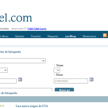
 Sanahuja
Responsable TI:
Vidal Vidal Garcia
e libros
Opinión
Creación
Magazine
ojosBlogs
Hemeroteca
r
erios de búsqueda
Temas
Hasta
os de búsqueda
2010
Una nueva tregua de ETA