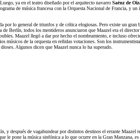
uego, ya en el teatro diseñado por el arquitecto navarro
Saénz de Oiz
programa de música francesa con la Orquesta Nacional de Francia, y un
ada por lo general de triunfos y de crítica elogiosas. Pero existe un gr
ca de Berlín, todos los mentideros anunciaron que Maazel era el directo
sibles. Maazel llegó a dar por hecho el nombramiento, e incluso ofrec
ios músicos de la orquesta en reñidas votaciones. Son los instrumentist
s dioses. Algunos dicen que Maazel nunca lo ha superado.
, y después de vagabundear por distintos destinos el errante Maazel reci
que le pone la música sinfónica a lo que ocurre en la Gran Manzana, es