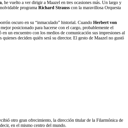
a
, he vuelto a ver dirigir a Maazel en tres ocasiones más. Un largo y
 inolvidable programa
Richard Strauss
con la maravillosa Orquesta
an borrón oscuro en su “inmaculado” historial. Cuando
Herbert von
r mejor posicionado para hacerse con el cargo, probablemente el
ió en un encuentro con los medios de comunicación sus impresiones al
as quienes deciden quién será su director. El gesto de Maazel no gustó
bió otro gran ofrecimiento, la dirección titular de la Filarmónica de
 decir, en el mismo centro del mundo.