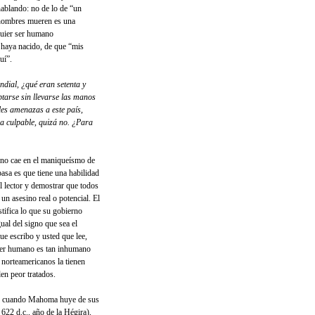
hablando: no de lo de “un
 hombres mueren es una
lquier ser humano
haya nacido, de que “mis
uí”.
dial, ¿qué eran setenta y
tarse sin llevarse las manos
les amenazas a este país,
a culpable, quizá no. ¿Para
 no cae en el maniqueísmo de
asa es que tiene una habilidad
l lector y demostrar que todos
un asesino real o potencial. El
tifica lo que su gobierno
gual del signo que sea el
ue escribo y usted que lee,
 ser humano es tan inhumano
s norteamericanos la tienen
en peor tratados.
que cuando Mahoma huye de sus
622 d.c., año de la Hégira),