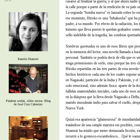
20 €
casarse al finalizar la guerra, y al que ahora nadie 
la calle porque a partir de la rendición de su país s
La segunda “bomba nueva” es lanzada sobre la con
ese momento, Hiroko es una “hibakusha” que ha p
padre, a su mundo. Por efecto de la radiación, los t
kimono que lleva puesto le quedan grabados como c
sello indeleble de la tragedia, las sombras quemada
Sombras quemadas
es uno de esos libros que pe
en la memoria del lector, una novela llamada a hace
personal. También se podría decir de ella que es u
Kamila Shamsie
tenga pretensiones de serlo, sino porque las tres cl
Hiroko repartidas en las tres partes de esta novela
hechos históricos cada uno de los cuales supone u
en Nagasaki, partición de la India y Pakistán, y el
solo emocional, sino además física: aparte de la do
fallidas maternidades iniciales, cada uno de esos 
en la diáspora que la lleva desde Nagasaki a Delhi
Palabras sordas, oídos necios: Blog
marido musulmán indio para salvar el cuello, despu
de José Cruz Cabrerizo
Nueva York.
Quizá esa apariencia “glamourosa” de mundanidad 
tratándose de una simple maestra sin posibles, co
Shamsie ha tenido que meter demasiada ficción, ex
recurrir a lo grotesco-rocambolesco... Qué le vamo