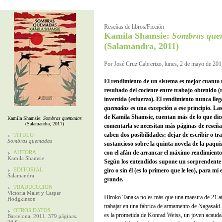
Reseñas de libros/Ficción
Kamila Shamsie:
Sombras que
(Salamandra, 2011)
Por José Cruz Cabrerizo, lunes, 2 de mayo de 20
El rendimiento de un sistema es mejor cuanto m
resultado del cociente entre trabajo obtenido (r
invertida (esfuerzo). El rendimiento nunca lle
quemadas
es una excepción a ese principio. La
de Kamila Shamsie, cuentan más de lo que dice
Kamila Shamsie:
Sombras quemadas
(Salamandra, 2011)
comentarla se necesitan más páginas de reseña
caben dos posibilidades: dejar de escribir o tra
TÍTULO
Sombras quemadas
sustancioso sobre la quinta novela de la paqui
AUTORA
con el afán de arrancar el máximo rendimiento
Kamila Shamsie
Según los entendidos supone un sorprendente 
EDITORIAL
giro o sin él (es lo primero que le leo), para mí
Salamandra
grande.
TRADUCCCION
Victoria Malet y Caspar
Hiroko Tanaka
no es más que una maestra de 21 a
Hodgkinson
trabajar en una fábrica de armamento de Nagasaki
OTROS DATOS
es la prometida de Konrad Weiss, un joven acauda
Barcelona, 2011. 379 páginas.