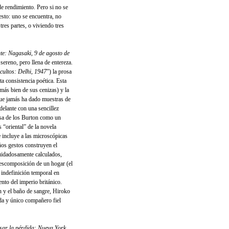
de rendimiento. Pero si no se
esto: uno se encuentra, no
tres partes, o viviendo tres
te: Nagasaki, 9 de agosto de
sereno, pero llena de entereza.
cultos: Delhi, 1947
”) la prosa
ta consistencia poética. Esta
más bien de sus cenizas) y la
que jamás ha dado muestras de
delante con una sencillez
asa de los Burton como un
s “oriental” de la novela
 incluye a las microscópicas
os gestos construyen el
cuidadosamente calculados,
 descomposición de un hogar (el
indefinición temporal en
nto del imperio británico.
n y el baño de sangre, Hiroko
da y único compañero fiel
ar la pérdida: Nueva York,