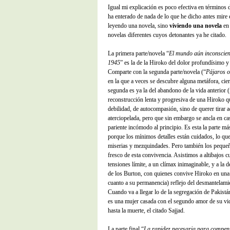
Igual mi explicación es poco efectiva en términos 
ha enterado de nada de lo que he dicho antes mire 
leyendo una novela, sino
viviendo una novela
en 
novelas diferentes cuyos detonantes ya he citado.
La primera parte/novela “
El mundo aún inconscien
1945
” es la de la Hiroko del dolor profundísimo y 
Comparte con la segunda parte/novela (“
Pájaros o
en la que a veces se descubre alguna metáfora, cier
segunda es ya la del abandono de la vida anterior (
reconstrucción lenta y progresiva de una Hiroko 
debilidad, de autocompasión, sino de querer tirar a
aterciopelada, pero que sin embargo se ancla en c
pariente incómodo al principio. Es esta la parte má
porque los mínimos detalles están cuidados, lo que
miserias y mezquindades. Pero también los pequeñ
fresco de esta convivencia. Asistimos a altibajos 
tensiones límite, a un clímax inimaginable, y a la
de los Burton, con quienes convive Hiroko en una 
cuanto a su permanencia) reflejo del desmantelamie
Cuando va a llegar lo de la segregación de Pakistá
es una mujer casada con el segundo amor de su vi
hasta la muerte, el citado Sajjad.
La parte final “
La rapidez necesaria para compens