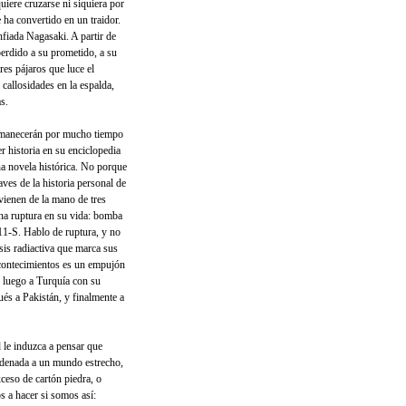
quiere cruzarse ni siquiera por
e ha convertido en un traidor.
fiada Nagasaki. A partir de
erdido a su prometido, a su
res pájaros que luce el
allosidades en la espalda,
s.
rmanecerán por mucho tiempo
r historia en su enciclopedia
na novela histórica. No porque
aves de la historia personal de
 vienen de la mano de tres
na ruptura en su vida: bomba
 11-S. Hablo de ruptura, y no
sis radiactiva que marca sus
acontecimientos es un empujón
, luego a Turquía con su
és a Pakistán, y finalmente a
le induzca a pensar que
ndenada a un mundo estrecho,
ceso de cartón piedra, o
s a hacer si somos así: