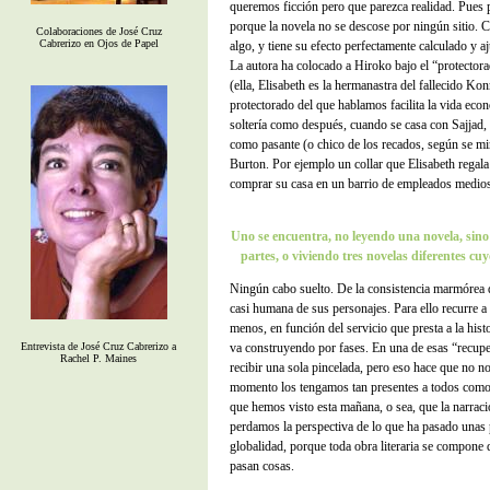
queremos ficción pero que parezca realidad. Pues p
porque la novela no se descose por ningún sitio. 
Colaboraciones de José Cruz
Cabrerizo en Ojos de Papel
algo, y tiene su efecto perfectamente calculado y a
La autora ha colocado a Hiroko bajo el “protector
(ella, Elisabeth es la hermanastra del fallecido Kon
protectorado del que hablamos facilita la vida eco
soltería como después, cuando se casa con Sajjad,
como pasante (o chico de los recados, según se mir
Burton. Por ejemplo un collar que Elisabeth regala
comprar su casa en un barrio de empleados medios
Uno se encuentra, no leyendo una novela, sino
partes, o viviendo tres novelas diferentes cu
Ningún cabo suelto. De la consistencia marmórea de
casi humana de sus personajes. Para ello recurre a
menos, en función del servicio que presta a la hist
Entrevista de José Cruz Cabrerizo a
va construyendo por fases. En una de esas “recupe
Rachel P. Maines
recibir una sola pincelada, pero eso hace que no n
momento los tengamos tan presentes a todos como a
que hemos visto esta mañana, o sea, que la narraci
perdamos la perspectiva de lo que ha pasado unas p
globalidad, porque toda obra literaria se compone 
pasan cosas.