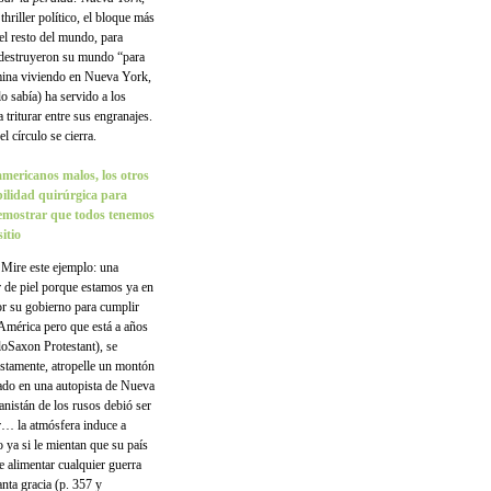
 thriller político, el bloque más
l resto del mundo, para
 destruyeron su mundo “para
rmina viviendo en Nueva York,
o sabía) ha servido a los
 triturar entre sus engranajes.
 círculo se cierra.
mericanos malos, los otros
ilidad quirúrgica para
 demostrar que todos tenemos
itio
. Mire este ejemplo: una
r de piel porque estamos ya en
or su gobierno para cumplir
América pero que está a años
oSaxon Protestant), se
stamente, atropelle un montón
tado en una autopista de Nueva
nistán de los rusos debió ser
r… la atmósfera induce a
 ya si le mientan que su país
de alimentar cualquier guerra
anta gracia (p. 357 y