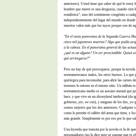
anteriores). Usted tiene que saber de qué le estoy 
hombre que muere es una desgracia, cuando cien
estadística”, sino del sentimiento congénito a cua
independientemente del lugar del mundo en donde 
muertos valen más que los tuyos porque son de aq
“
En el vasto panorama de la Segunda Guerra Mun
cinco mil japoneses muertos? Algo que podía acep
a la cabeza. En el panorama general de las actua
¿qué es un afgano? Un ser prescindible. Quizá se
qué arriesgarse?
”
Pero no hay de qué preocuparse, porque la novela
norteamericanos malos, los otros buenos. Lo que p
quirúrgica para incomodar, para abrir las carnes de
tenemos lo mismo en el mismo sitio. Un talibán es 
norteamericano medio es un asesino mental que jus
hace, y que vive en un
disneyland
intelectual (da i
gobierno,
yes, we can
), y ninguno de los dos, yo q
somos mejores que los dos anteriores. Cualquier
como le permite el calibre del arma que tiene, y lo
más grande. Simplemente es por eso por lo que sal
Una leyenda que transita por la novela es la de 
perseguidores (no lo dice pero se supone que es el 