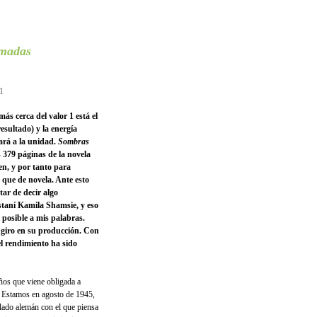
madas
11
ás cerca del valor 1 está el
esultado) y la energía
gará a la unidad.
Sombras
s 379 páginas de la novela
n, y por tanto para
 que de novela. Ante esto
tar de decir algo
staní Kamila Shamsie, y eso
 posible a mis palabras.
giro en su producción. Con
 el rendimiento ha sido
ños que viene obligada a
. Estamos en agosto de 1945,
lado alemán con el que piensa