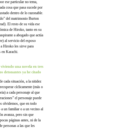
or ese particular no tema,
Cada cosa que pasa sucede por
justado dentro de lo razonable.
ado” del matrimonio Burton
rad). El resto de su vida ese
nómica de Hiroko, tanto en su
 aspirante a abogado que actúa
e) al servicio del esposo
 a Hiroko les sirve para
 en Karachi.
 viviendo una novela en tres
yos detonantes ya he citado
 cada situación, a la nitidez
 recuperar cíclicamente (más o
oria) a cada personaje al que
raciones” el personaje puede
os olvidemos, que en todo
 un familiar o a un vecino al
ón avanza, pero sin que
ocas páginas antes, ni de la
de personas a las que les