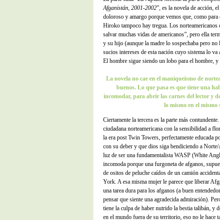
Afganistán, 2001-2002
”, es la novela de acción, el
doloroso y amargo porque vemos que, como para e
Hiroko tampoco hay tregua. Los norteamericanos
salvar muchas vidas de americanos”, pero ella te
y su hijo (aunque la madre lo sospechaba pero no l
sucios intereses de esta nación cuyo sistema lo va a
El hombre sigue siendo un lobo para el hombre, y el
La novela no cae en el maniqueísmo de nortea
buenos. Lo que pasa es que tiene una hab
incomodar, para abrir las carnes del lector y
lo mismo en el mismo s
Ciertamente la tercera es la parte más contundente
ciudadana norteamericana con la sensibilidad a flo
la era post Twin Towers, perfectamente educada p
con su deber y que dios siga bendiciendo a Norte/
luz de ser una fundamentalista WASP (White Angl
incomoda porque una furgoneta de afganos, supue
de ositos de peluche caídos de un camión acciden
York. A esa misma mujer le parece que liberar Afga
una tarea dura para los afganos (a buen entendedo
pensar que siente una agradecida admiración). Pero
tiene la culpa de haber nutrido la bestia talibán, y 
en el mundo fuera de su territorio, eso no le hace t