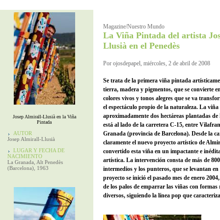
Magazine/Nuestro Mundo
La Viña Pintada del artista Jo
Llusià en el Penedès
Por ojosdepapel, miércoles, 2 de abril de 2008
Se trata de la primera viña pintada artísticam
tierra, madera y pigmentos, que se convierte e
colores vivos y tonos alegres que se va transf
el espectáculo propio de la naturaleza. La viña
aproximadamente dos hectáreas plantadas de
Josep Almirall-Llusià en la Viña
Pintada
está al lado de la carretera C-15, entre Vilafr
AUTOR
Granada (provincia de Barcelona). Desde la ca
Josep Almirall-Llusià
claramente el nuevo proyecto artístico de Almir
LUGAR Y FECHA DE
convertido esta viña en un impactante e inédita
NACIMIENTO
artística. La intervención consta de más de 800
La Granada, Alt Penedès
(Barcelona), 1963
intermedios y los punteros, que se levantan en
proyecto se inició el pasado mes de enero 2004
de los palos de emparrar las viñas con formas
diversos, siguiendo la línea pop que caracteriz