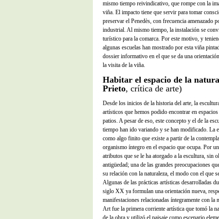
mismo tiempo reivindicativo, que rompe con la ima
viña. El impacto tiene que servir para tomar consci
preservar el Penedès, con frecuencia amenazado po
industrial. Al mismo tiempo, la instalación se conv
turístico para la comarca. Por este motivo, y tenien
algunas escuelas han mostrado por esta viña pintada
dossier informativo en el que se da una orientación
la visita de la viña.
Habitar el espacio de la natur
Prieto
, crítica de arte)
Desde los inicios de la historia del arte, la escultu
artísticos que hemos podido encontrar en espacios 
patios. A pesar de eso, este concepto y el de la esc
tiempo han ido variando y se han modificado. La e
como algo finito que existe a partir de la contemp
organismo íntegro en el espacio que ocupa. Por un 
atributos que se le ha atorgado a la escultura, sin o
antigüedad; una de las grandes preocupaciones que
su relación con la naturaleza, el modo con el que se
Algunas de las prácticas artísticas desarrolladas d
siglo XX ya formulan una orientación nueva, respe
manifestaciones relacionadas íntegramente con la 
Art fue la primera corriente artística que tomó la 
de la obra y utilizó el paisaje como escenario elem