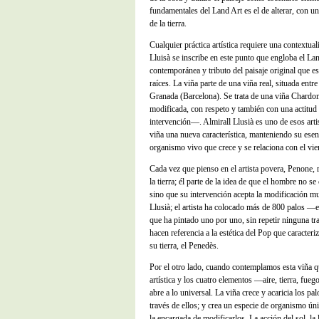
fundamentales del Land Art es el de alterar, con un 
de la tierra.
Cualquier práctica artística requiere una contextual
Lluisà se inscribe en este punto que engloba el La
contemporánea y tributo del paisaje original que es
raíces. La viña parte de una viña real, situada entr
Granada (Barcelona). Se trata de una viña Chardon
modificada, con respeto y también con una actitu
intervención—. Almirall Llusià es uno de esos artis
viña una nueva característica, manteniendo su esenc
organismo vivo que crece y se relaciona con el viento
Cada vez que pienso en el artista povera, Penone, r
la tierra; él parte de la idea de que el hombre no se 
sino que su intervención acepta la modificación mut
Llusià; el artista ha colocado más de 800 palos 
que ha pintado uno por uno, sin repetir ninguna tr
hacen referencia a la estética del Pop que caracteri
su tierra, el Penedès.
Por el otro lado, cuando contemplamos esta viña q
artística y los cuatro elementos —aire, tierra, fueg
abre a lo universal. La viña crece y acaricia los pa
través de ellos; y crea un especie de organismo úni
la encargada de modificarlos. La acción del sol, la l