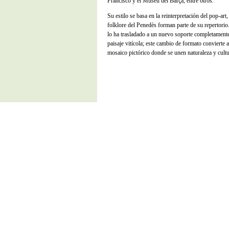
Francisco y el Museu del Barça, entre otros.
Su estilo se basa en la reinterpretación del pop-art
folklore del Penedès forman parte de su repertorio
lo ha trasladado a un nuevo soporte completamente 
paisaje vitícola; este cambio de formato convierte a
mosaico pictórico donde se unen naturaleza y cultu