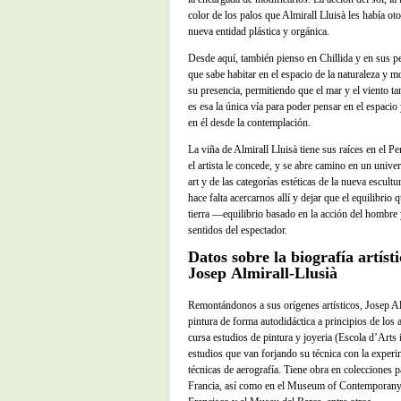
color de los palos que Almirall Lluisà les había o
nueva entidad plástica y orgánica.
Desde aquí, también pienso en Chillida y en sus pe
que sabe habitar en el espacio de la naturaleza y mo
su presencia, permitiendo que el mar y el viento t
es esa la única vía para poder pensar en el espacio
en él desde la contemplación.
La viña de Almirall Lluisà tiene sus raíces en el P
el artista le concede, y se abre camino en un unive
art y de las categorías estéticas de la nueva escul
hace falta acercarnos allí y dejar que el equilibri
tierra —equilibrio basado en la acción del hombre 
sentidos del espectador.
Datos sobre la biografía artíst
Josep Almirall-Llusià
Remontándonos a sus orígenes artísticos, Josep Alm
pintura de forma autodidáctica a principios de los
cursa estudios de pintura y joyeria (Escola d’Arts i
estudios que van forjando su técnica con la experi
técnicas de aerografía. Tiene obra en colecciones p
Francia, así como en el Museum of Contemporany