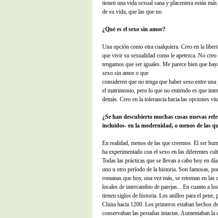
tienen una vida sexual sana y placentera están más 
de su vida, que las que no.
¿Qué es el sexo sin amor?
Una opción como otra cualquiera. Creo en la libert
que vivir su sexualidad como le apetezca. No creo 
tengamos que ser iguales. Me parece bien que hay
sexo sin amor o que
consideren que no tenga que haber sexo entre una 
el matrimonio, pero lo que no entiendo es que inte
demás. Creo en la tolerancia hacia las opciones vit
¿Se han descubierto muchas cosas nuevas refer
incluidos- en la modernidad, o menos de las q
En realidad, menos de las que creemos. El ser hum
ha experimentado con el sexo en las diferentes cult
Todas las prácticas que se llevan a cabo hoy en dí
uno u otro período de la historia. Son famosas, po
romanas que hoy, una vez más, se retoman en las 
locales de intercambio de parejas... En cuanto a lo
tienen siglos de historia. Los anillos para el pene,
China hacia 1200. Los primeros estaban hechos de
conservaban las pestañas intactas. Aumentaban la 