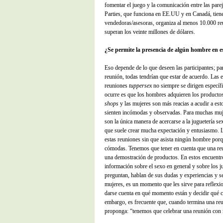
fomentar el juego y la comunicación entre las pare
Parties, que funciona en EE.UU y en Canadá, tien
vendedoras/asesoras, organiza al menos 10.000 re
superan los veinte millones de dólares.
¿Se permite la presencia de algún hombre en e
Eso depende de lo que deseen las participantes; pa
reunión, todas tendrían que estar de acuerdo. Las
reuniones
tuppersex
no siempre se dirigen específi
ocurre es que los hombres adquieren los productos
shops
y las mujeres son más reacias a acudir a est
sienten incómodas y observadas. Para muchas muj
son la única manera de acercarse a la juguetería sex
que suele crear mucha expectación y entusiasmo. L
estas reuniones sin que asista ningún hombre porq
cómodas. Tenemos que tener en cuenta que una r
una demostración de productos. En estos encuentro
información sobre el sexo en general y sobre los ju
preguntan, hablan de sus dudas y experiencias y s
mujeres, es un momento que les sirve para reflexi
darse cuenta en qué momento están y decidir qué 
embargo, es frecuente que, cuando termina una reun
proponga: “tenemos que celebrar una reunión con n