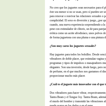
No creo que los juguetes sean necesarios para el p
éste sea menor si no se usan, pero sí pueden ser
para renovar o reavivar las relaciones sexuales o p
complicidad. El sexo es diversión y juego, ¿por qu
cuando, una nueva experiencia sorprendiendo a la p
pene con estimulador de clítoris, un
kit
para pareja
erótica como un aceite afrodisíaco, unos polvos d
de forma juguetona con una pluma o una pintura d
¿Son muy caros los juguetes sexuales?
Hay juguetes para todos los bolsillos. Desde sencil
vibradores de doble placer, que estimulan vagina y 
programas y tipos de impulsos o masajeadores mu
elegantes. Son una inversión, desde luego, pero n
de perfume, en el que muchos nos gastamos el di
proporcionar mucho más placer.
¿Cuál es el juguete más innovador con el que 
Dos vibradores para hacer vibrar, respectivamente, 
Tantra Beam y el Tongue Joy. Tantra Beam, además,
el muslo del hombre y transmitir las vibraciones 
puede usarse en los dedos o en el pene.