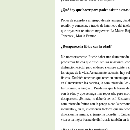
¿Qué hay que hacer para poder asistir a estas
Poner de acuerdo a un grupo de seis amigas, decidi
reunión y contactar, a través de Internet o del tel
que organizan reuniones
tuppersex:
La Maleta Roj
Topersex , Moi la Femme...
¿Desaparece la libido con la edad?
No necesariamente. Puede haber una disminución d
problemas físicos que dificulten las relaciones, c
disfunción eréctil, pero el deseo siempre existe y e
las etapas de la vida. Actualmente, además, hay so
físicos. También tenemos que tener en cuenta que e
en él intervienen las caricias, la comunicación, los 
las bromas, la lengua… Puede ser que la forma de 
con la edad y que se haga más reposada, pero eso 
desaparezca. ¡Es más, no debería ser así! El sex
comunicación íntima con la pareja o con la person
momento y, en él, intervienen factores que no deb
diversión, la ternura, el juego, la picardía… Cuidar
vida es la mejor forma de disfrutarla también en la 