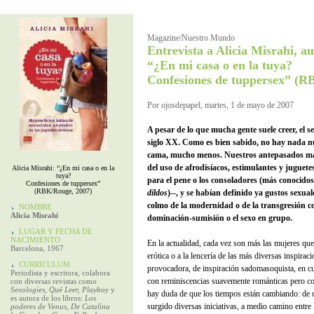
Magazine/Nuestro Mundo
Entrevista a Alicia Misrahi, au
“¿En mi casa o en la tuya?
Confesiones de tuppersex” (R
Por ojosdepapel, martes, 1 de mayo de 2007
A pesar de lo que mucha gente suele creer, el s
siglo XX. Como es bien sabido, no hay nada nue
cama, mucho menos. Nuestros antepasados más
del uso de afrodisíacos, estimulantes y juguetes
Alicia Misrahi: “¿En mi casa o en la
tuya?
para el pene o los consoladores (más conocido
Confesiones de tuppersex”
(RBK/Rouge, 2007)
dildos
)--, y se habían definido ya gustos sexua
colmo de la modernidad o de la transgresión c
NOMBRE
Alicia Misrahi
dominación-sumisión o el sexo en grupo.
LUGAR Y FECHA DE
NACIMIENTO
En la actualidad, cada vez son más las mujeres que 
Barcelona, 1967
erótica o a la lencería de las más diversas inspirac
CURRICULUM
provocadora, de inspiración sadomasoquista, en cu
Periodista y escritora, colabora
con reminiscencias suavemente románticas pero con
con diversas revistas como
Sexologies, Qué Leer, Playboy
y
hay duda de que los tiempos están cambiando: de u
es autora de los libros:
Los
surgido diversas iniciativas, a medio camino entre l
poderes de Venus, De Catalina