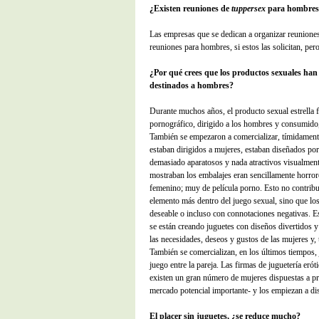
¿Existen reuniones de
tuppersex
para hombres
Las empresas que se dedican a organizar reunion
reuniones para hombres, si estos las solicitan, pe
¿Por qué crees que los productos sexuales han
destinados a hombres?
Durante muchos años, el producto sexual estrella f
pornográfico, dirigido a los hombres y consumido,
También se empezaron a comercializar, tímidament
estaban dirigidos a mujeres, estaban diseñados po
demasiado aparatosos y nada atractivos visualmen
mostraban los embalajes eran sencillamente horroro
femenino; muy de película porno. Esto no contribu
elemento más dentro del juego sexual, sino que lo
deseable o incluso con connotaciones negativas. E
se están creando juguetes con diseños divertidos 
las necesidades, deseos y gustos de las mujeres y,
También se comercializan, en los últimos tiempos,
juego entre la pareja. Las firmas de juguetería eró
existen un gran número de mujeres dispuestas a pro
mercado potencial importante- y los empiezan a di
El placer sin juguetes, ¿se reduce mucho?