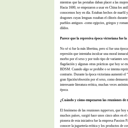
mientras que las pestañas daban placer a las mujer
Hacia 1600, se empezaron a usar en China los anill
conocemos hoy en día. Estaban hechos de marfil y,
dragones cuyas lenguas rozaban el clítoris durant
pueblos antiguos -como egipcios, griegos y roman
dildos.
Parece que la represiva época victoriana fue la 
No sé si fue la más libertina, pero sí fue una época
represión que intentaba inculcar una moral inmacul
morbo por el sexo y por todo tipo de variantes sex
flagelación y algunas otras prácticas que hoy se 
BDSM. Cuando algo se prohíbe o se intenta reprimi
contrario. Durante la época victoriana aumentó el “
gran fijación/obsesión por el sexo, como demuestra
interesante literatura erótica, muchas veces anónim
época.
¿Cuándo y cómo empezaron las reuniones de
El fenómeno de las reuniones
tuppersex
, que hoy 
muchos países, surgió hace unos cinco años en el
pionera de esta iniciativa fue la empresa Passion P
conocer la juguetería erótica y los productos de co