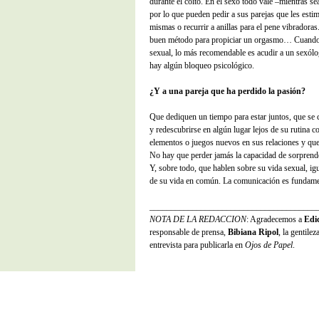
durante el coito. En el sexo todo vale –mientras s
por lo que pueden pedir a sus parejas que les estimul
mismas o recurrir a anillas para el pene vibradoras
buen método para propiciar un orgasmo… Cuando 
sexual, lo más recomendable es acudir a un sexólo
hay algún bloqueo psicológico.
¿Y a una pareja que ha perdido la pasión?
Que dediquen un tiempo para estar juntos, que se c
y redescubrirse en algún lugar lejos de su rutina c
elementos o juegos nuevos en sus relaciones y qu
No hay que perder jamás la capacidad de sorprende
Y, sobre todo, que hablen sobre su vida sexual, i
de su vida en común. La comunicación es fundame
_______________________________________
NOTA DE LA REDACCION
: Agradecemos a
Edi
responsable de prensa,
Bibiana Ripol
, la gentile
entrevista para publicarla en
Ojos de Papel
.