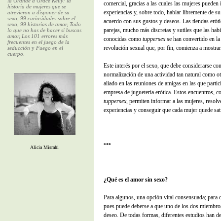
la Grande a Grace Kelly: la
comercial, gracias a las cuales las mujeres pueden
historia de mujeres que se
experiencias y, sobre todo, hablar libremente de su
atrevieron a disponer de su
sexo, 99 curiosidades sobre el
acuerdo con sus gustos y deseos. Las tiendas eróti
sexo, 99 historias de amor, Todo
parejas, mucho más discretas y sutiles que las habi
lo que no has de hacer si buscas
amor, Los 101 errores más
conocidas como
tuppersex
se han convertido en la
frecuentes en el juego de la
revolución sexual que, por fin, comienza a mostrar
seducción
y
Fuego en el
cuerpo
.
Este interés por el sexo, que debe considerarse co
normalización de una actividad tan natural como o
aliado en las reuniones de amigas en las que parti
empresa de juguetería erótica. Estos encuentros,
tuppersex
, permiten informar a las mujeres, resol
experiencias y conseguir que cada mujer quede sat
***
Alicia Misrahi
¿Qué es el amor sin sexo?
Para algunos, una opción vital consensuada; para o
pues puede deberse a que uno de los dos miembros 
deseo. De todas formas, diferentes estudios han d