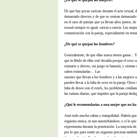
¿De qué se quejan las mujeres?
De que hay pocas caricias durante el acto sexual,
demasiado directos y de que se centran demasiado 
en el caso de parejas que ya llevan años juntos, de 
sexual siempre es igual, caricia a caricia. Las mu
comunicación con la pareja, especialmente en tema
¿De qué se quejan los hombres?
Generalmente, de que ellas nunca tienen ganas…Y,
que la libido de ellas esté decaída porque el sexo 
rutinario y directo, sin juego ni fantasía, y sientan
saben estimularlas… Las
razones que llevan a los hombres y a las mujeres a
pueden llevar a la falta de sexo en la pareja. Otros
falta de deseo son el estrés, los problemas cotidia
las rutinas diarias, que impiden que la pareja dedi
¿Qué le recomendarías a una mujer que no ha
Ante todo mucha calma y tranquilidad. Habría que 
orgasmo nunca, ni aun masturbándose, o si lo que 
experimenta durante la penetración. La mayoría de 
por lo que para sentir un orgasmo precisan también