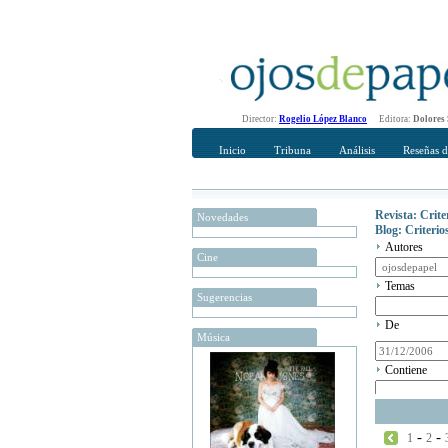
Director:
Rogelio López Blanco
Editora:
Dolores
Inicio
Tribuna
Análisis
Reseñas d
Revista: Crit
Novedades
Blog: Criteri
Autores
Cine
Temas
Sugerencias
De
Música
Contiene
-
-
1
2