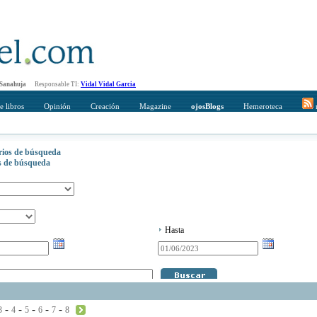
 Sanahuja
Responsable TI:
Vidal Vidal Garcia
e libros
Opinión
Creación
Magazine
ojosBlogs
Hemeroteca
r
erios de búsqueda
os de búsqueda
Hasta
-
-
-
-
-
3
4
5
6
7
8