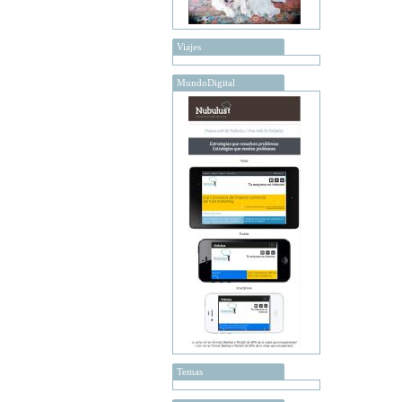
Viajes
MundoDigital
Temas